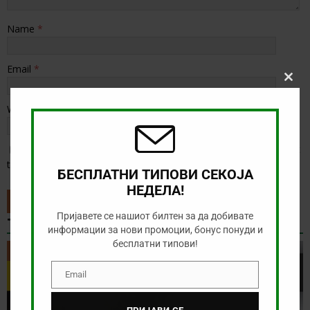
Name
*
Email
*
Clos
this
modu
Website
Save my name, email, and website in this browser for the next
time I comment.
БЕСПЛАТНИ ТИПОВИ СЕКОЈА
НЕДЕЛА!
Пријавете се нашиот билтен за да добивате
ТИП НА ДЕНОТ
информации за нови промоции, бонус понуди и
бесплатни типови!
ТИП НА ДЕНОТ
Email
Email