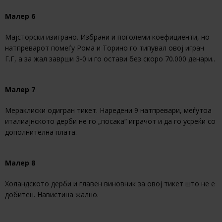
Малер 6
Мајсторски изиграно. Избрани и поголеми коефициенти, но
натпреварот помеѓу Рома и Торино го типувал овој играч
Г.Г, а за жал заврши 3-0 и го остави без скоро 70.000 денари..
Малер 7
Мераклиски одигран тикет. Наредени 9 натпревари, меѓутоа
италиајнското дерби не го „посака“ играчот и да го усреќи со
дополнителна плата.
Малер 8
Холандското дерби и главен виновник за овој тикет што не е
добитен. Навистина жално.