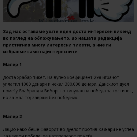
Зад нас оставаме уште еден доста интересен викенд
во поглед на обложувањето. Во нашата редакција
пристигнаа многу интересни тикети, а ние ги
избравме само најинтересните
.
Малер 1
Доста храбар тикет. На вупно коефициент 298 играчот
уплатил 1000 денари и чекал 380.000 денари. Данскиот дуел
помеѓу Брабранд и Виборг го типувал на победа за гостинот,
но за жал тој заврши без победник.
Малер 2
Лацио иако беше фаворит во дуелот против Каљари не успеа
да издвои победа, па натпреварот помеѓу