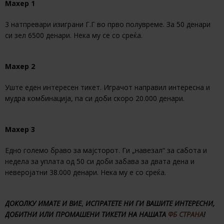
Махер 1
3 натпревари изиграни Г.Г во прво полувреме. За 50 денари
си зел 6500 денари. Нека му се со среќа.
Махер 2
Уште еден интересен тикет. Играчот направил интересна и
мудра комбинација, па си доби скоро 20.000 денари.
Махер 3
Едно големо браво за мајсторот. Ги „навезал“ за сабота и
недела за уплата од 50 си доби забава за двата дена и
неверојатни 38.000 денари. Нека му е со среќа.
ДОКОЛКУ ИМАТЕ И ВИЕ
,
ИСПРАТЕТЕ НИ ГИ ВАШИТЕ ИНТЕРЕСНИ,
ДОБИТНИ ИЛИ ПРОМАШЕНИ ТИКЕТИ НА НАШАТА
ФБ СТРАНА
!