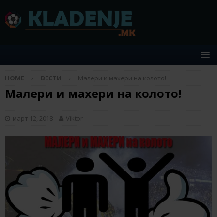
HOME
ВЕСТИ
Малери и махери на колото!
Малери и махери на колото!
март 12, 2018
Viktor