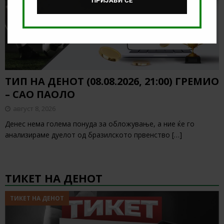
ПРИЈАВИ СЕ
ТИП НА ДЕНОТ (08.08.2026, 21:00) ГРЕМИО
– САО ПАОЛО
август 8, 2026
Денес нема голема понуда за обложување, а ние ќе го
анализираме дуелот од бразилското првенство
[…]
ТИКЕТ НА ДЕНОТ
ТИКЕТ НА ДЕНОТ