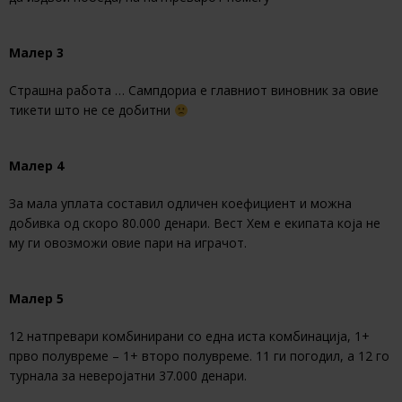
Mалер 3
Страшна работа … Сампдориа е главниот виновник за овие
тикети што не се добитни
Малер 4
За мала уплата составил одличен коефициент и можна
добивка од скоро 80.000 денари. Вест Хем е екипата која не
му ги овозможи овие пари на играчот.
Малер 5
12 натпревари комбинирани со една иста комбинација, 1+
прво полувреме – 1+ второ полувреме. 11 ги погодил, а 12 го
турнала за неверојатни 37.000 денари.