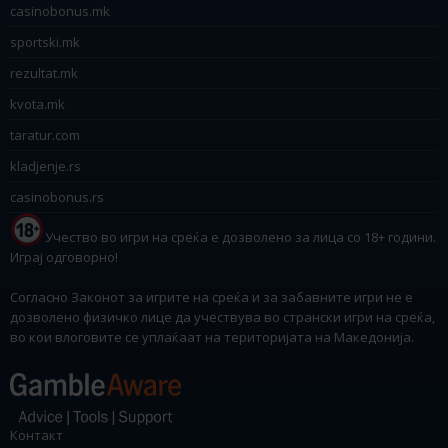
casinobonus.mk
sportski.mk
rezultat.mk
kvota.mk
taratur.com
kladjenje.rs
casinobonus.rs
Учество во игри на среќа е дозволено за лица со 18+ години.
Играј одговорно!
Согласно Законот за игрите на среќа и за забавните игри не е
дозволено физичко лице да учествува во странски игри на среќа,
во кои влоговите се уплаќаат на територијата на Македонија.
Контакт