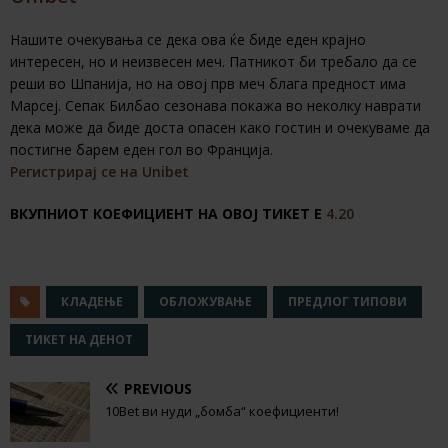
Нашите очекувања се дека ова ќе биде еден крајно
интересен, но и неизвесен меч. Патникот би требало да се
реши во Шпанија, но на овој прв меч блага предност има
Марсеј. Сепак Билбао сезонава покажа во неколку наврати
дека може да биде доста опасен како гостин и очекуваме да
постигне барем еден гол во Франција.
Регистрирај се на Unibet
ВКУПНИОТ КОЕФИЦИЕНТ НА ОВОЈ ТИКЕТ Е
4.20
КЛАДЕЊЕ
ОБЛОЖУВАЊЕ
ПРЕДЛОГ ТИПОВИ
ТИКЕТ НА ДЕНОТ
PREVIOUS
10Bet ви нуди „бомба“ коефициенти!