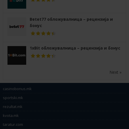
Betet77 обложувалница – рецензија и
бонус
1xBit обложувалница – рецензија и бонус
Next »
casinobonus.mk
sportski.mk
rezultat.mk
kvota.mk
taratur.com