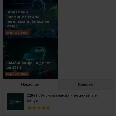
Зголемени
коефициенти за
поголема добивка во
20Bet
ЈУЛИ 8, 2026
Комбинација на денот
во 22Bit
ЈУЛИ 1, 2026
Најдобри
Најнови
22Bet обложувалница – рецензија и
бонус