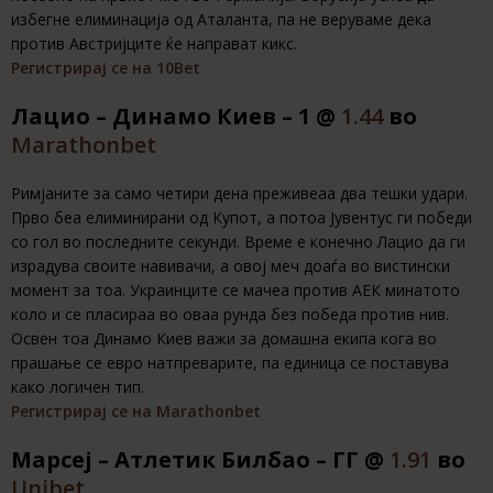
избегне елиминација од Аталанта, па не веруваме дека
против Австријците ќе направат кикс.
Регистрирај се на 10Bet
Лацио – Динамо Киев – 1 @
1.44
во
Marathonbet
Римјаните за само четири дена преживеаа два тешки удари.
Прво беа елиминирани од Купот, а потоа Јувентус ги победи
со гол во последните секунди. Време е конечно Лацио да ги
израдува своите навивачи, а овој меч доаѓа во вистински
момент за тоа. Украинците се мачеа против АЕК минатото
коло и се пласираа во оваа рунда без победа против нив.
Освен тоа Динамо Киев важи за домашна екипа кога во
прашање се евро натпреварите, па единица се поставува
како логичен тип.
Регистрирај се на Marathonbet
Марсеј – Атлетик Билбао – ГГ @
1.91
во
Unibet