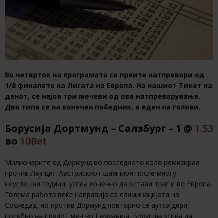
Во четврток на програмата се првите натпревари од
1/8 финалето на Лигата на Европа. На нашиот Тикет на
денот, се најоа три мечеви од ова натпреварување.
Два типа се на конечен победник, а еден на голови.
Борусија Дортмунд – Салзбург – 1 @
1.53
во
10Bet
Милионерите од Дормунд во последното коло ремизираа
против Лајпциг. Австрискиот шампион после многу
неуспешни години, успеа конечно да остави траг и во Европа.
Голема работа веќе направија со елиминацијата на
Сосиедад, но против Дормунд повторно се аутсајдери,
посебно на првиот меч во Германија. Борусија успеа да