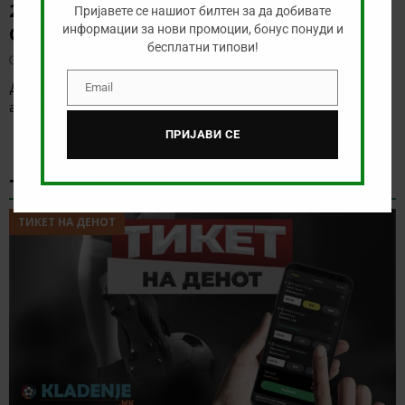
20:00) ВОЈВОДИНА – РАДНИК
Пријавете се нашиот билтен за да добивате
информации за нови промоции, бонус понуди и
СУРДУЛИЦА
бесплатни типови!
август 9, 2026
Денес има солидна понуда за обложување, а ние ќе го
Email
Email
анализираме дуелот од српската Суперлига
[…]
ПРИЈАВИ СЕ
ТИКЕТ НА ДЕНОТ
ТИКЕТ НА ДЕНОТ