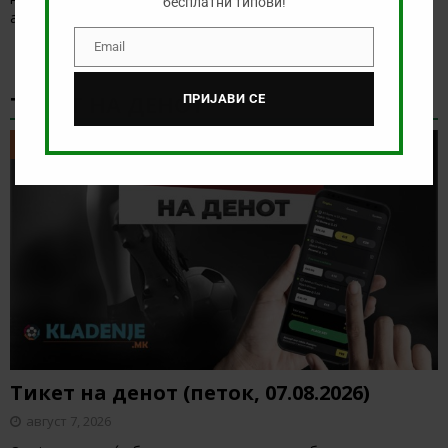
бесплатни типови!
анализираме дуелот од норвешката лига
[…]
Email
Email
ТИКЕТ НА ДЕНОТ
ПРИЈАВИ СЕ
ТИКЕТ НА ДЕНОТ
Тикет на денот (петок, 07.08.2026)
август 7, 2026