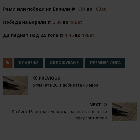
Реми или победа на Барнли @
1.51
во
10Bet
Победа на Барнли @
3.30
во
1xBet
Да паднат Под 2.5 гола @
1.45
во
1xBet
КЛАДЕЊЕ
ОБЛОЖУВАЊЕ
ПРЕМИЕР ЛИГА
PREVIOUS
Уплаќате 20, а добивате 40 евра!
NEXT
Ла Лига 16-то коло: Анализа, најава на колото и
предлог типови