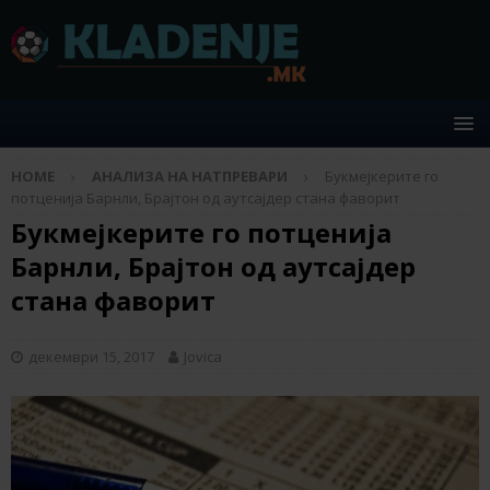
HOME
АНАЛИЗА НА НАТПРЕВАРИ
Букмејкерите го
потценија Барнли, Брајтон од аутсајдер стана фаворит
Букмејкерите го потценија
Барнли, Брајтон од аутсајдер
стана фаворит
декември 15, 2017
Jovica