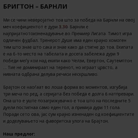
БРИГТОН – БАРНЛИ
Ми се чини неверојатно тоа што за победа на Барнли на овој
меч коефициентот е дури
3.30
. Барнли е
најпријатнотоизненадување во Премиер Лигата. Тимот игра
одличен фудбал. Тренерот Душе има еден крајно хомоген
тим што знае што сака и знае како да стигне до тоа. Екипата
е на 6-то место на табелата и досега забележа дури 9
победи меѓу кои над екипи како Челзи, Евертон, Саутемптон
… Тие не доминираат на теренот, но играат црвсто, а
нивната одбрана делува речиси нескршливо.
Брајтон се наоѓаат во лоша форма во моментов, изгубија
три меча по ред, а серијата без победа е долга 6 натпревари.
Она што е уште позагрижувачко е тоа што на последните 5
дуели постигнаа само еден гол, а примија дури 11 гола.
Поради сето ова, јас сум крајно изненаден од коефициентите
и доделувањето на фаворитска улога на Брајтон.
Наш предлог: