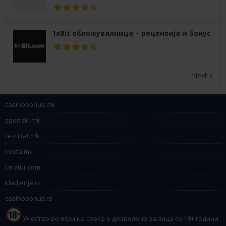
1xBit обложувалница – рецензија и бонус
Next »
casinobonus.mk
sportski.mk
rezultat.mk
kvota.mk
taratur.com
kladjenje.rs
casinobonus.rs
Учество во игри на среќа е дозволено за лица со 18+ години.