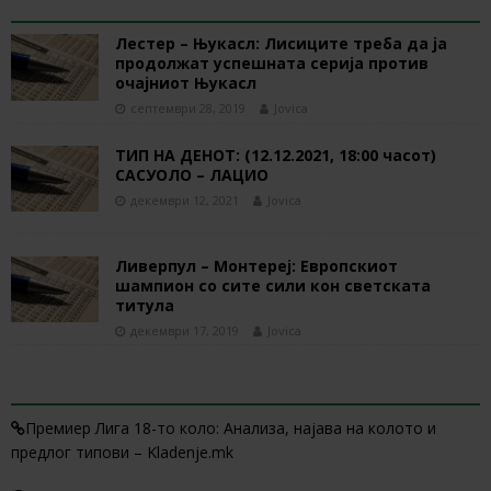
RELATED ARTICLES
Лестер – Њукасл: Лисиците треба да ја
продолжат успешната серија против
очајниот Њукасл
септември 28, 2019
Jovica
ТИП НА ДЕНОТ: (12.12.2021, 18:00 часот)
САСУОЛО – ЛАЦИО
декември 12, 2021
Jovica
Ливерпул – Монтереј: Европскиот
шампион со сите сили кон светската
титула
декември 17, 2019
Jovica
1 TRACKBACK / PINGBACK
Премиер Лига 18-то коло: Анализа, најава на колото и
предлог типови – Kladenje.mk