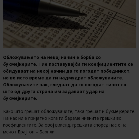
Обложувањето на некој начин е борба со
букмејкерите. Тие поставувајќи ги коефициентите се
обидуваат на некој начин да го погодат победникот,
но во исто време да ги надмудрат обложувачите.
Обложувачите пак, гледаат да го погодат типот со
што од друга страна им задаваат удар на
букмејкерите.
Kако што грешат обложувачите, така грешат и букмејкерите.
На нас ни е пријатно кога ги бараме нивните грешки во
коефициентите. За овој викенд, грешката според нас е на
мечот Брајтон – Барнли.