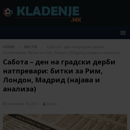
HOME
ВЕСТИ
Сабота – ден на градски дерби
натпревари: битки за Рим, Лондон, Мадрид (најава и анализа)
Сабота – ден на градски дерби
натпревари: битки за Рим,
Лондон, Мадрид (најава и
анализа)
ноември 16, 2017
Jovica