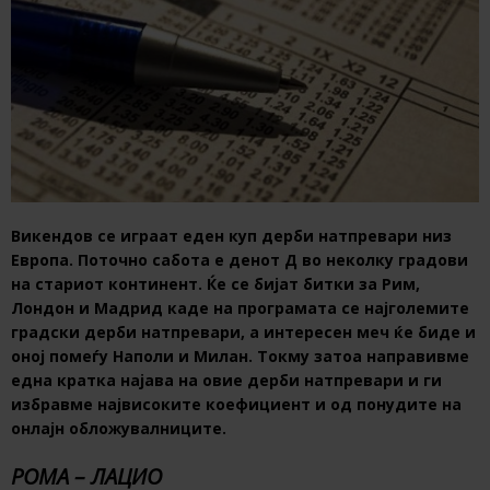
Викендов се играат еден куп дерби натпревари низ
Европа. Поточно сабота е ден
от Д во неколку градови
на стариот континент. Ќе се бијат битки за Рим,
Лондон и Мадрид каде на програмата се најголемите
градски дерби натпревари, а интересен меч ќе биде и
оној помеѓу Наполи и Милан. Токму затоа направивме
една кратка најава на овие дерби натпревари и ги
избравме највисоките коефициент
и од понудите на
онлајн обложувалниците.
РОМА – ЛАЦИО