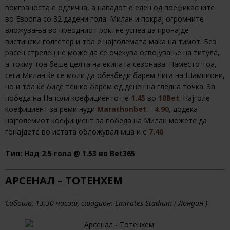
воиграноста е одлична, а нападот е еден од поефикасните
во Европа со 32 дадени гола. Милан и покрај огромните
вложувања во преодниот рок, не успеа да пронајде
вистински голгетер и тоа е најголемата мака на тимот. Без
расен стрелец не може да се очекува освојување на титула,
а токму тоа беше целта на екипата сезонава. Наместо тоа,
сега Милан ќе се моли да обезбеди барем Лига на Шампиони,
но и тоа ќе биде тешко барем од денешна гледна точка. За
победа на Наполи коефициентот е
1.45
во
10Bet
. Најголе
коефициент за реми нуди
Marathonbet
–
4.90
, додека
најголемиот коефициент за победа на Милан можете да
гонајдете во истата обложувалница и е
7.40
.
Тип: Над 2.5 гола @ 1.53 во Bet365
АРСЕНАЛ – ТОТЕНХЕМ
Сабота, 13:30 часот, стадион: Emirates Stadium ( Лондон )