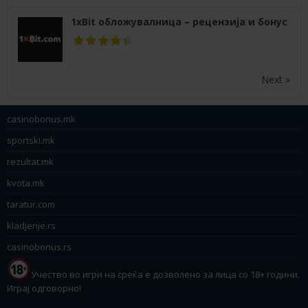
1xBit обложувалница – рецензија и бонус
Next »
casinobonus.mk
sportski.mk
rezultat.mk
kvota.mk
taratur.com
kladjenje.rs
casinobonus.rs
Учество во игри на среќа е дозволено за лица со 18+ години.
Играј одговорно!