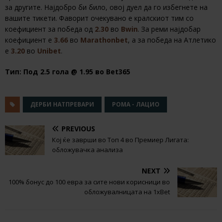
за другите. Најдобро би било, овој дуел да го избегнете на
вашите тикети. Фаворит очекувано е кралскиот тим со
коефициент за победа од
2.30
во
Bwin
. За реми најдобар
коефициент е
3.66
во
Marathonbet
, а за победа на Атлетико
е
3.20
во
Unibet
.
Тип: Под 2.5 гола @ 1.95 во Bet365
ДЕРБИ НАТПРЕВАРИ
РОМА - ЛАЦИО
PREVIOUS
Кој ќе заврши во Топ 4 во Премиер Лигата:
обложувачка анализа
NEXT
100% бонус до 100 евра за сите нови корисници во
обложувалницата на 1xBet