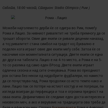
Сабота, 18:00 часот, Стадион: Stadio Olimpico ( Рим )
Можеби најголемото дерби ќе се одигра во Рим, помеѓу
Рома и Лацио. За нивниот ривалетит не треба премногу да се
трошат збороти. Овие две екипи се ривали децении наназад,
а тој ривалитет стана симбол на градот кој буквално е
поделен кога играат овие две екипи меѓу себе. Затоа ќе се
насочиме кон моменталната ситуација. Двете екипи се една
до друга на табелата. Лацио е на 4-то место, а Рома е на 5-
то со разлика од само еден бРоод. Двете екипи играат
одлична сезона и над сите очекувања. Рома во преодниот
рок остана без некои од најдобрите фудбалери, но наместо
да се почуствува пад, Рома продолжи со исто темпо како и
лани. Лацио пак се потпре на истиот костур и не погреши, па
изгледа воигран до перфекција и тоа е огромна предност на
оваа екипа. Дефинитивно ќе следиме еден доста интересен и
неизвесен меч, а ако и веруваме на традицијата ова треба да
биде и ефикасен меч. Според
букмејкерите
Рома е фаворит