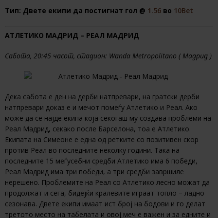
Тип: Двете екипи да постигнат гол @
1.56
во
10Bet
АТЛЕТИКО МАДРИД – РЕАЛ МАДРИД
Сабота, 20:45 часот, стадион: Wanda Metropolitano ( Мадрид )
Дека сабота е ден на дерби натпревари, на гратски дерби
натпревари доказ е и мечот помеѓу Атлетико и Реал. Ако
може да се најде екипа која секогаш му создава проблеми на
Реал Мадрид, секако после Барселона, тоа е Атлетико.
Екипата на Симеоне е една од ретките со позитивен скор
против Реал во последните неколку години. Така на
последните 15 меѓусебни средби Атлетико има 6 победи,
Реал Мадрид има три победи, а три средби завршиле
нерешено. Проблемите на Реал со Атлетико лесно можат да
продолжат и сега, бидејќи кралевите играат топло – ладно
сезонава. Двете екипи имаат ист број на бодови и го делат
третото место на табелата и овој меч е важен и за едните и