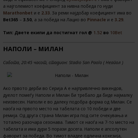
а најголемиот коефициент за нивна победа го нуди
Marathonbet
и е
2.33
. За реми најдобар коефициент има во
Bet365
–
3.50
, а за победа на Лацио во
Pinnacle
и е
3.29
.
Тип: Двете екипи да постигнат гол @
1.52
во
10Bet
НАПОЛИ – МИЛАН
Сабота, 20:45 часот, стадион: Stadio San Paolo ( Неапол )
Ако првото дерби во Серија А е најпривлечно викендов,
дуелот помеѓу Наполи и Милан би требало да биде најмалку
неизвесен. Наполи е во далеку подобра форма од Милан. Се
наоѓа на првото место на табелата со 10 победи и две
ремија. Од друга страна Милан игра под сите очекувања и
тотално разочара сезонава. Тимот се наоѓа на 7-то место на
табелата и има дури 5 порази досега. Наполи е апсолутен
фаворит за победа. Во тимот владее одлична кохезија,