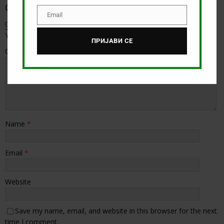
Оставете коментар
Email
Email
Default Comments (1)
Facebook Comments
Your email address will not be published.
ПРИЈАВИ СЕ
Comment
Name
*
Email
*
Website
Save my name, email, and website in this browser for the next
time I comment.