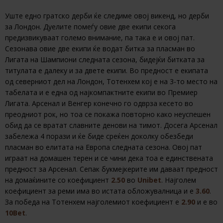
Уште едно гратско дерби ќе следиме овој викенд, но дерби
за Лондон. Дуелите помеѓу овие две екипи секога
предизвикуваат големо внимание, па така е и овој пат.
Сезонава овие две екипи ќе водат битка за пласман во
Лигата на Шампиони следната сезона, бидејќи битката за
титулата е далеку и за двете екипи. Во предност е екипата
од северниот дел на Лондон, Тотенхем кој е на 3-то место на
табелата и е една од најкомпактните екипи во Премиер
Лигата. Арсенал и Венгер конечно го одврза кесето во
преодниот рок, но тоа се покажа повторно како неуспешен
обид да се вратат славните денови на тимот. Досега Арсенал
забележа 4 порази и ќе биде среќен доколку обезбеди
пласман во елитата на Европа следната сезона. Овој пат
играат на домашен терен и се чини дека тоа е единствената
предност за Арсенал. Сепак букмејкерите им даваат предност
на домаќините со коефициент
2.50
во
Unibet
. Најголем
коефициент за реми има во истата обложувалница и е
3.60
.
За победа на Тотенхем најголемиот коефициент е
2.90
и е во
10Bet
.