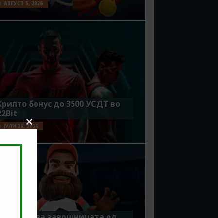
АВГУСТ 5, 2026
Крипто бонус до 3500 УСДТ во
22Bit
ЈУЛИ 29, 2026
Close
this
module
Идеално за завршницата од