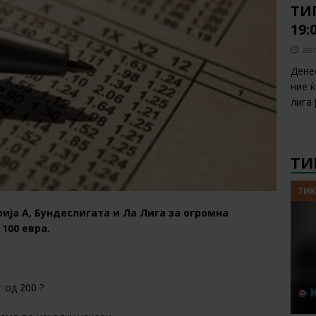
ТИП
19:
авг
Дене
ние 
лига
ТИ
ТИК
ија А, Бундеслигата и Ла Лига за огромна
100 евра.
 од 200 ?