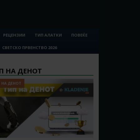
РЕЦЕНЗИИ
ТИП АЛАТКИ
ПОВЕЌЕ
СВЕТСКО ПРВЕНСТВО 2026
П НА ДЕНОТ
 НА ДЕНОТ