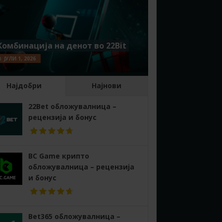
Комбинација на денот во 22Bit
ЈУЛИ 1, 2026
Најдобри
Најнови
22Bet обложувалница –
рецензија и бонус
BC Game крипто
обложувалница – рецензија
и бонус
Bet365 обложувалница –