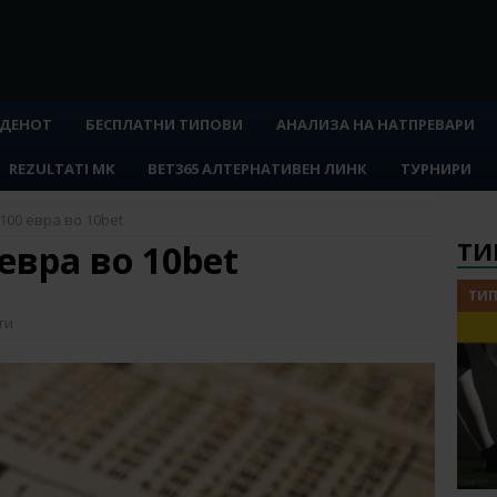
 ДЕНОТ
БЕСПЛАТНИ ТИПОВИ
АНАЛИЗА НА НАТПРЕВАРИ
REZULTATI MK
BET365 АЛТЕРНАТИВЕН ЛИНК
ТУРНИРИ
100 евра во 10bet
ТИ
евра во 10bet
ТИП
ти