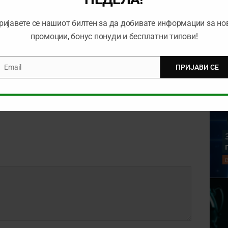
ријавете се нашиот билтен за да добивате информации за но
промоции, бонус понуди и бесплатни типови!
доделува 5 евра
Black Friday во
Проверете ја
обложувалницата на
 е-пошта!
10Bet!
Email
ПРИЈАВИ СЕ
mail