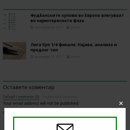
RELATED ARTICLES
Фудбалските купови во Европа влегуваат
во најинтересната фаза
октомври 24, 2017
Jovica
Лига Куп 1/4 финале: Најава, анализа и
предлог тип
декември 19, 2017
Jovica
BE THE FIRST TO COMMENT
Оставете коментар
Default Comments (0)
Facebook Comments
Your email address will not be published.
Clos
this
Comment
modu