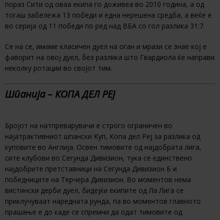
пораз Сити од оваа екипа го доживеа во 2010 година, а од
тогаш забележа 13 победи и една нерешена средба, а веќе е
во серија од 11 победи по ред над ВБА со гол разлика 31:7.
Се на се, имаме класичен дуел на оган и мрази се знае кој е
фаворит на овој дуел, без разлика што Гвардиола ќе направи
неколку ротации во својот тим.
Шпанија – КОПА ДЕЛ РЕЈ
Бројот на натпреварувачи е строго ограничен во
најатрактивниот шпански Куп, Копа дел Реј за разлика од
куповите во Англија. Освен тимовите од најдобрата лига,
сите клубови во Сегунда Дивизион, тука се единствено
најдобрите претставници на Сегунда Дивизион Б и
победниците на Терчера Дивизион. Во моментов нема
вистински дерби дуел, бидејќи екипите од Ла Лига се
приклучуваат наредната рунда, па во моментов главното
прашање е до каде се спремни да одат тимовите од