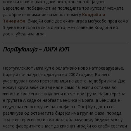
пониските лиги, како дали некој конечно ќе ја урне
Барселона, победникот на последните три купови? Можете
да обрнете внимание на мечот помеѓу
Кордоба и
Tенерифе
, бидејќи овие две екипи играа меѓусебе пред само
3 дена во втората лига и на тој меч славеше Кордоба во
доста убедлива игра.
Португалија – ЛИГА КУП
Португалскиот Лига куп е релативно ново натпреварување,
бидејќи почна да се одржува во 2007 година. Во него
учествуваат само претставници на двете најдобри лиги. Две
нокаут круга веќе се зад нас и само 16 екипи останаа во
живот и тие сега се поделени во четири групи. Најинтересна
е групата А каде се наоѓаат Бенфика и Брага, а Бенфика е
седумкратен освојувач на трофејот. Овој Куп доста се
разликува од останатите бидејќи има групна фаза, поради
тоа е интересен но и тежок за обложување, бидејќи многу
често фаворитите знаат да кикснат играјќи со слаби состави