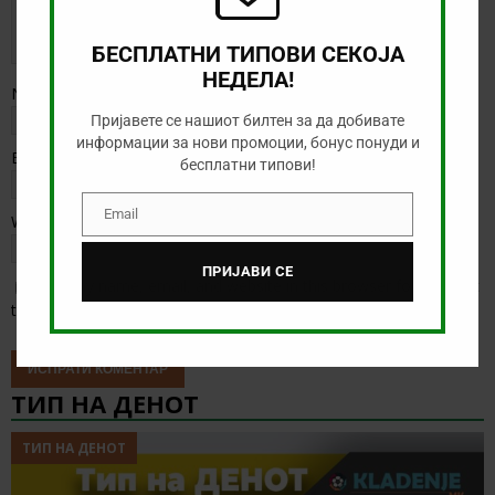
БЕСПЛАТНИ ТИПОВИ СЕКОЈА
НЕДЕЛА!
Name
*
Пријавете се нашиот билтен за да добивате
информации за нови промоции, бонус понуди и
Email
*
бесплатни типови!
Email
Website
Email
ПРИЈАВИ СЕ
Save my name, email, and website in this browser for the next
time I comment.
ТИП НА ДЕНОТ
ТИП НА ДЕНОТ