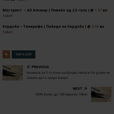
Мастрикт – АЗ Алкмар ( Повеќе од 2.5 гола ) @
1.57
во
1хБет
Кордоба – Тенерифе ( Победа на Кордоба ) @
2.50
во
1хБет
ЛИГА КУП
PREVIOUS
Анализа за 5-то коло на Бундес лигата: Ќе успее ли
Шалке да го запре Баерн
NEXT
100% бонус до 100 евра во 10bet