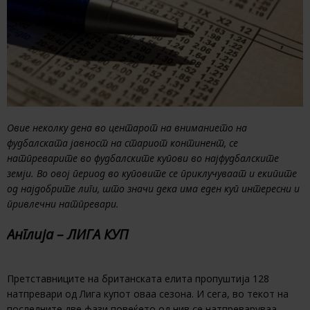
Овие неколку дена во центарот на вниманието на
фудбалската јавност на стариот континент, се
натпреварите во фудбалските купови во најфудбалските
земји. Во овој период во куповите се приклучуваат и екипите
од најдобрите лиги, што значи дека има еден куп интересни и
привлечни натпревари.
Англија – ЛИГА КУП
Претставниците на британската елита пропуштија 128
натпревари од Лига купот оваа сезона. И сега, во текот на
последните две фази повеќето од нив се натпреваруваа