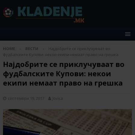
HOME
ВЕСТИ
Најдобрите се приклучуваат во
фудбалските Купови: некои екипи немаат право на грешка
Најдобрите се приклучуваат во
фудбалските Купови: некои
екипи немаат право на грешка
септември 19, 2017
Jovica