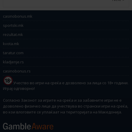
casinobonus.mk
sportski.mk
rezultat.mk
kvota.mk
taratur.com
kladjenje.rs
casinobonus.rs
Учество во игри на среќа е дозволено за лица со 18+ години.
Играј одговорно!
Согласно Законот за игрите на среќа и за забавните игри не е
дозволено физичко лице да учествува во странски игри на среќа,
во кои влоговите се уплаќаат на територијата на Македонија.