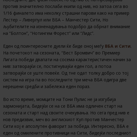
против значително послаби екипи од нив, но затоа сега во
1/16 финалето има неколку страшни парови како на пример
Лестер – Ливерпул или ВБА – Манчестер Сити, Но
љубителите на изненадувања подобро да обрнат внимание
на “Болтон”, “Нотингем Форест” или “Лидс”.
Еден од поинтересните дуели ќе биде оној меѓу
ВБА и Сити
.
На почетокот на сезоната, “Вест Бромвич” во Премиер
Лигата победи двапати на сосема карактеристичен начин за
нив: затворајќи се, постигнувајќи еден гол, а потоа
затворајќи се уште повеќе. Од тне одат толку добро со тој
систем на игра па во последните три меча ВБА одигра две
нерешени средби и забележа еден пораз.
Во исто време, момците на Тони Пулис не ја изгубија
хармонијата, бидејќи се на се ВБА има одличен старт на
сезоната и старт над своите очекувања. Но сега пред нив е
нов предизвик, меч во англискиот Куп против Манчестер
Сити кој е апсолутен фаворит за победа. Интересно, ВБА е
еден од омилените противници на Сити, бидејќи последниот