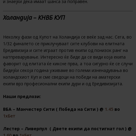
и знаејќи дека имаат шанса за поправен.
Холандија – КНВБ КУП
Неколку фази од Купот на Холандија се веќе зад нас. Сега, во
1/32 финалето се приклучуваат сите клубови на елитната
Ередивизија и сите играат против екипи од понизок ранг на
натпреварување. Интересно ќе биде да се види која екипа
фаворит од елитата ќе киксне прва, а тоа сигурно ќе се случи
бидејќи секоја година уживаме во големи изненадувања во
холандскиот Куп и сме сведоци на победи на аматерски
екипи врз професионални екипи дури и од Ередивизијата.
Наши предлози:
ВБА – Манчестер Сити ( Победа на Сити ) @
1.45
во
1хБет
Лестер – Ливерпул ( Двете екипи да постигнат гол ) @
1.60
во
1хБет