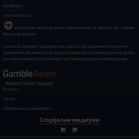
kladjenje.rs
casinobonus.rs
Учество во игри на среќа е дозволено за лица со 18+ години.
Играј одговорно!
Согласно Законот за игрите на среќа и за забавните игри не е
дозволено физичко лице да учествува во странски игри на среќа,
во кои влоговите се уплаќаат на територијата на Македонија.
Контакт
За нас
Политика на приватност
Социјални медиуми