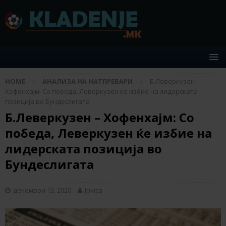
HOME
АНАЛИЗА НА НАТПРЕВАРИ
Б.Леверкузен –
Хофенхајм: Со победа, Леверкузен ќе избие на лидерската
позиција во Бундеслигата
Б.Леверкузен – Хофенхајм: Со
победа, Леверкузен ќе избие на
лидерската позиција во
Бундеслигата
декември 13, 2020
Jovica