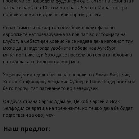
проблеми со повредени фудбалери од стартот на сезоната и
затоа се наоѓа на 10-то место на табелата. Имаат по три
победи и ремија и дури четири порази до сега.
Сепак, тимот и покрај тоа обезбеди нокаут фаза во
европските натпреварувања за прв пат во историјата на
клубот, а Себастијан Хоенис ќе се надева дека неговиот тим
може да ја надогради удобната победа над Аугсбург
минатиот викенд и брзо да се пресели во горната половина
на табелата со бодови од овој меч.
Хофенхајм има долг список на повреди, со Ермин Бичакчиќ,
Костас Стафилидис, Бенџамин Хубнер и Павел Кадерабек кои
ќе го пропуштат патувањето во Леверкузен.
Од друга страна Саргис Адамјан, Џејкоб Ларсен и Исак
Белфодил се вратија на тренинзите, но тешко дека ќе бидат
подготвени за овој меч.
Наш предлог: