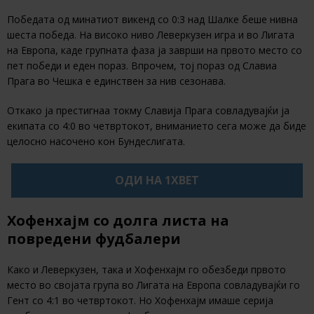
Победата од минатиот викенд со 0:3 над Шалке беше нивна
шеста победа. На високо ниво Леверкузен игра и во Лигата
на Европа, каде групната фаза ја заврши на првото место со
пет победи и еден пораз. Впрочем, тој пораз од Славиа
Прага во Чешка е единствен за нив сезонава.
Откако ја престигнаа токму Славија Прага совладувајќи ја
екипата со 4:0 во четвртокот, вниманието сега може да биде
целосно насочено кон Бундеслигата.
ОДИ НА 1XBET
Хофенхајм со долга листа на
повредени фудбалери
Како и Леверкузен, така и Хофенхајм го обезбеди првото
место во својата група во Лигата на Европа совладувајќи го
Гент со 4:1 во четвртокот. Но Хофенхајм имаше серија