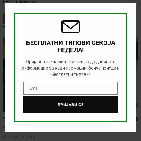
time I comment.
Clos
this
modu
ТИП НА ДЕНОТ
ТИП НА ДЕНОТ
БЕСПЛАТНИ ТИПОВИ СЕКОЈА
НЕДЕЛА!
Пријавете се нашиот билтен за да добивате
информации за нови промоции, бонус понуди и
бесплатни типови!
Email
Email
ПРИЈАВИ СЕ
ТИП НА ДЕНОТ (08.08.2026, 21:00) ГРЕМИО
– САО ПАОЛО
август 8, 2026