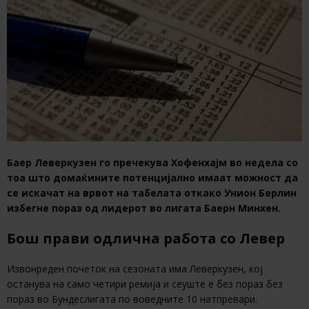
Баер Леверкузен го пречекува Хофенхајм во недела со
тоа што домаќините потенцијално имаат можност да
се искачат на врвот на табелата откако Унион Берлин
избегне пораз од лидерот во лигата Баерн Минхен.
Бош прави одлична работа со Левер
Извонреден почеток на сезоната има Леверкузен, кој
останува на само четири ремија и сеуште е без пораз без
пораз во Бундеслигата по воведните 10 натпревари.