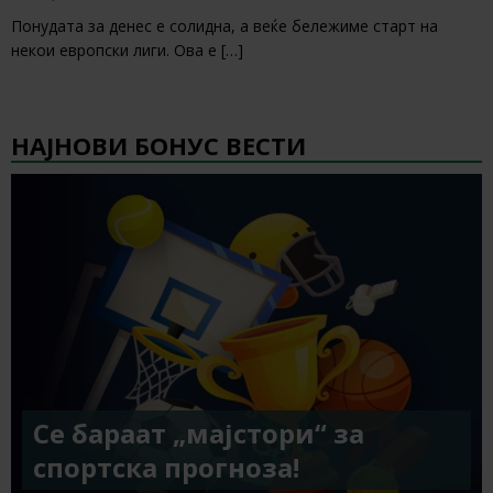
Понудата за денес е солидна, а веќе бележиме старт на
некои европски лиги. Ова е
[…]
НАЈНОВИ БОНУС ВЕСТИ
Се бараат „мајстори“ за
спортска прогноза!