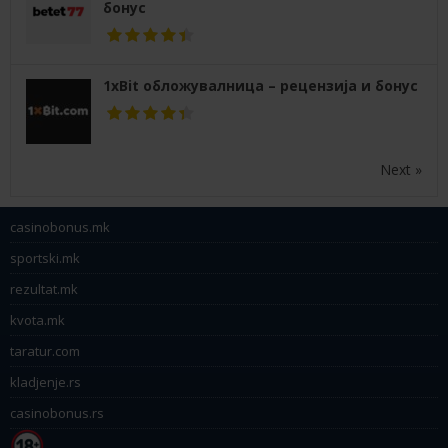
бонус
1xBit обложувалница – рецензија и бонус
Next »
casinobonus.mk
sportski.mk
rezultat.mk
kvota.mk
taratur.com
kladjenje.rs
casinobonus.rs