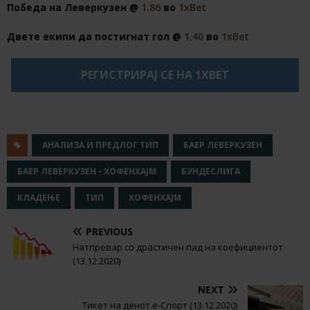
Победа на Леверкузен @
1.86
во
1хBet
Двете екипи да постигнат гол @
1.40
во
1хBet
РЕГИСТРИРАЈ СЕ НА 1XBET
АНАЛИЗА И ПРЕДЛОГ ТИП
БАЕР ЛЕВЕРКУЗЕН
БАЕР ЛЕВЕРКУЗЕН - ХОФЕНХАЈМ
БУНДЕСЛИГА
КЛАДЕЊЕ
ТИП
ХОФЕНХАЈМ
PREVIOUS
Натпревар со драстичен пад на коефициентот
(13.12.2020)
NEXT
Тикет на денот е-Спорт (13.12.2020)