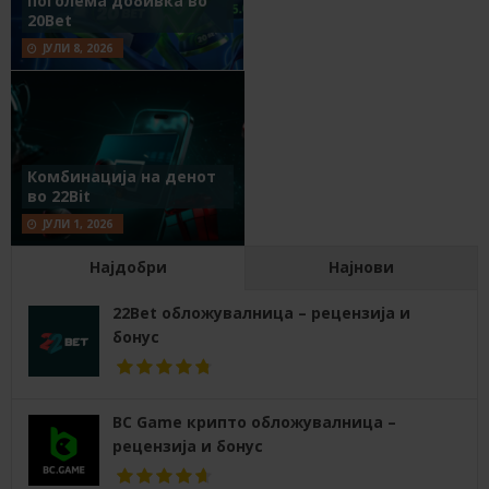
поголема добивка во
20Bet
ЈУЛИ 8, 2026
Комбинација на денот
во 22Bit
ЈУЛИ 1, 2026
Најдобри
Најнови
22Bet обложувалница – рецензија и
бонус
BC Game крипто обложувалница –
рецензија и бонус