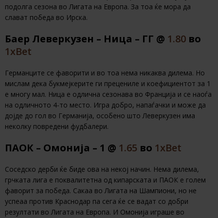
подолга сезона во Лигата на Европа. За тоа ќе мора да
слават победа во Ирска.
Баер Леверкузен – Ница – ГГ @
1.80
во
1хBet
Германците се фаворити и во тоа нема никаква дилема. Но
мислам дека букмејкерите ги прецениле и коефициентот за 1
е многу мал. Ница е одлична сезонава во Франција и се наоѓа
на одличното 4-то место. Игра добро, напаѓачки и може да
дојде до гол во Германија, особено што Леверкузен има
неколку повредени фудбалери.
ПАОК – Омонија – 1 @
1.65
во
1хBet
Соседско дерби ќе биде ова на некој начин. Нема дилема,
грчката лига е поквалитетна од кипарската и ПАОК е голем
фаворит за победа. Сакаа во Лигата на Шампиони, но не
успеаа против Краснодар па сега ќе се вадат со добри
резултати во Лигата на Европа. И Омонија играше во