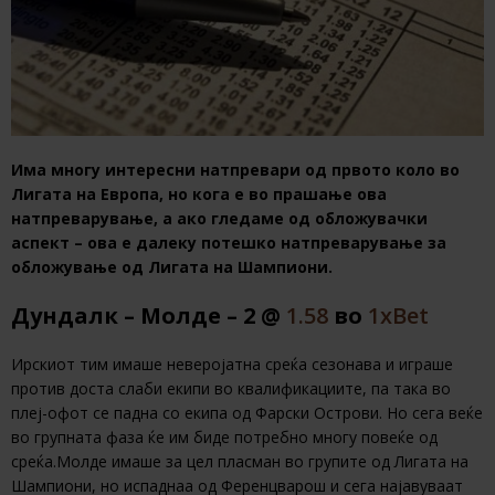
Има многу интересни натпревари од првото коло во
Лигата на Европа, но кога е во прашање ова
натпреварување, а ако гледаме од обложувачки
аспект – ова е далеку потешко натпреварување за
обложување од Лигата на Шампиони.
Дундалк – Молде – 2 @
1.58
во
1хBet
Ирскиот тим имаше неверојатна среќа сезонава и играше
против доста слаби екипи во квалификациите, па така во
плеј-офот се падна со екипа од Фарски Острови. Но сега веќе
во групната фаза ќе им биде потребно многу повеќе од
среќа.Молде имаше за цел пласман во групите од Лигата на
Шампиони, но испаднаа од Ференцварош и сега најавуваат