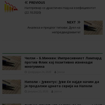
PREVIOUS
Натпревар со драстичен пад на коефициентот
(22.10.2020)
NEXT
Анализа и предлог типови: Дуел на
непредвидливите!
RELATED ARTICLES
Челзи – Б.Минхен: Импресивниот Лампард
против Флик кој позитивно изненади
многумина
февруари 24, 2020
Jovica
Наполи – Јувентус: Јуве ќе најде начин да
ја продолжи црната серија на Наполи
јануари 25, 2020
Jovica