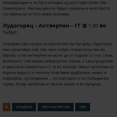
квалификациите за ЛШ и испадна од уште еден грчки тим –
Олимпијакос. Мислам дека ќе бидат поразени и на второто
гостување во истата земја сезонава.
Лудогорец – Антверпен – ГГ @
1.80
во
1хBet
Очекувам еден крајно интересен меч во Бугарија. Лудогорец
иако релативно нов тим, веќе собра големо искуство во
Европа, а пак Антверпен не може да се пофали со тоа. Сепак,
белгискиот тим имаше неверојатна сезона, а така продолжи
и оваа па во моментов е 5-ти во Белгија. Имаат проблеми со
Корона вирусот и неколку позитивни фудбалери, имаат и
повредени, суспендирани … но повторно се во победничка
серија. Игаар напаѓачки и така ќе играат и во Бугарија.
КЛАДЕЊЕ
ЛИГА НА ЕВРОПА
ТИП