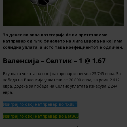
За денес во оваа категорија ќе ви претставиме
натпревар од 1/16 финалето на Лига Европа на кој има
солидна уплата, а исто така коефициентот е одличен.
Валенсија – Селтик – 1 @ 1.67
Вкупната уплата на овој натпревар изнесува 25.745 евра. За
победа на Валенсија уплатени се 20.890 евра, за реми 2.612
евра, додека за победа на Селтик уплатата изнесува 2.244
евра.
Изиграј го овој натпревар во 1XBET
Изиграј го овој натпревар во Bet365