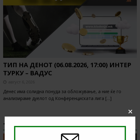
ТИП НА ДЕНОТ (06.08.2026, 17:00) ИНТЕР
ТУРКУ – ВАДУС
август 6, 2026
Денес има солидна понуда за обложување, а ние ќе го
анализираме дуелот од Конференциската лига
[…]
Clos
this
ТИКЕТ НА ДЕНОТ
modu
ТИКЕТ НА ДЕНОТ