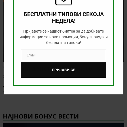
БЕСПЛАТНИ ТИПОВИ СЕКОЈА
НЕДЕЛА!
Пријавете се нашиот билтен за да добивате
информации за нови промоции, бонус понуди и
бесплатни типови!
Email
Email
Тикет на денот (четврток, 06.08.2026)
ПРИЈАВИ СЕ
август 6, 2026
Денес се играат првите натпревари од третото коло на
квалификациите за Лига Европа и Лига
[…]
НАЈНОВИ БОНУС ВЕСТИ