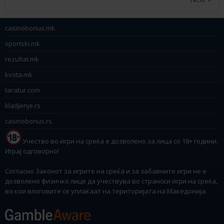
casinobonus.mk
sportski.mk
rezultat.mk
kvota.mk
taratur.com
kladjenje.rs
casinobonus.rs
Учество во игри на среќа е дозволено за лица со 18+ години.
Играј одговорно!
Согласно Законот за игрите на среќа и за забавните игри не е
дозволено физичко лице да учествува во странски игри на среќа,
во кои влоговите се уплаќаат на територијата на Македонија.