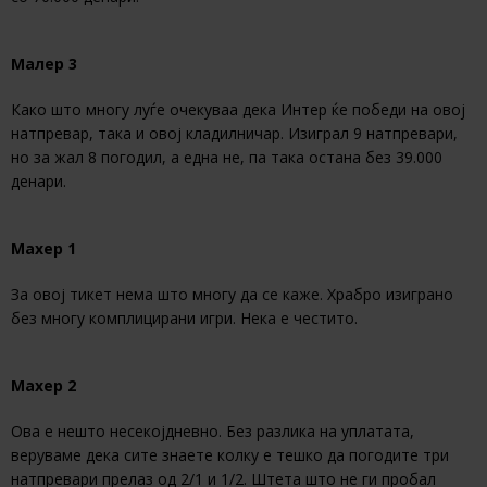
Малер 3
Како што многу луѓе очекуваа дека Интер ќе победи на овој
натпревар, така и овој кладилничар. Изиграл 9 натпревари,
но за жал 8 погодил, а една не, па така остана без 39.000
денари.
Махер 1
За овој тикет нема што многу да се каже. Храбро изиграно
без многу комплицирани игри. Нека е честито.
Махер 2
Ова е нешто несекојдневно. Без разлика на уплатата,
веруваме дека сите знаете колку е тешко да погодите три
натпревари прелаз од 2/1 и 1/2. Штета што не ги пробал