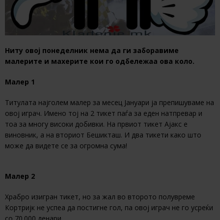
Ниту овој понеделник нема да ги заборавиме
малерите и махерите кои го одбележаа ова коло.
Малер 1
Титулата најголем малер за месец Јануари ја препишуваме на
овој играч. Имено тој на 2 тикет паѓа за еден натпревар и
тоа за многу високи добивки. На првиот тикет Ајакс е
виновник, а на вториот Бешикташ. И два тикети како што
може да видете се за огромна сума!
Малер 2
Храбро изигран тикет, но за жал во второто полувреме
Кортријк не успеа да постигне гол, па овој играч не го усреќи
со 70.000 денари.