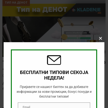
ТИП НА ДЕНОТ
Clos
this
modu
ТИП НА ДЕНОТ (08.08.2026, 21:00) ГРЕМИО
– САО ПАОЛО
БЕСПЛАТНИ ТИПОВИ СЕКОЈА
август 8, 2026
НЕДЕЛА!
Денес нема голема понуда за обложување, а ние ќе го
Пријавете се нашиот билтен за да добивате
анализираме дуелот од бразилското првенство
[…]
информации за нови промоции, бонус понуди и
бесплатни типови!
Email