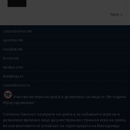
Next »
casinobonus.mk
sportski.mk
rezultat.mk
kvota.mk
taratur.com
kladjenje.rs
casinobonus.rs
Учество во игри на среќа е дозволено за лица со 18+ години.
Играј одговорно!
Согласно Законот за игрите на среќа и за забавните игри не е
дозволено физичко лице да учествува во странски игри на среќа,
во кои влоговите се уплаќаат на територијата на Македонија.