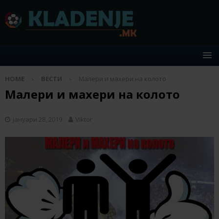
HOME
ВЕСТИ
Малери и махери на колото
Малери и махери на колото
јануари 28, 2019
Viktor