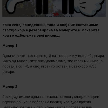
Како секој понеделник, така и овој ние составивме
статија која е резервирана за малерите и махерите
кои го одбележаа овој викенд.
Малер 1
Одличен тикет составен од 8 натпревари и уплата 40 денари.
Иако од Марсеј сите очекувавме кикс, тие сепак минимално
победија со 1-0, а овој играч го оставија без скоро 4700
денари.
Малер 2
Сосиедад имаше одлична сезона, па многу кладилничарии
веруваа во нивна победа на последниот дуел против
Валекано, па така и овој играч изиграл победа за нив.