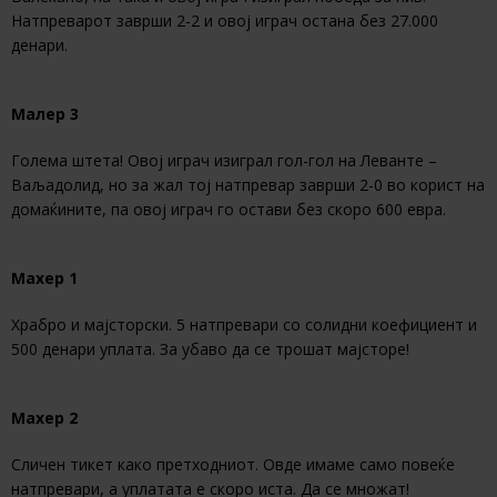
Натпреварот заврши 2-2 и овој играч остана без 27.000
денари.
Малер 3
Голема штета! Овој играч изиграл гол-гол на Леванте –
Ваљадолид, но за жал тој натпревар заврши 2-0 во корист на
домаќините, па овој играч го остави без скоро 600 евра.
Махер 1
Храбро и мајсторски. 5 натпревари со солидни коефициент и
500 денари уплата. За убаво да се трошат мајсторе!
Махер 2
Сличен тикет како претходниот. Овде имаме само повеќе
натпревари, а уплатата е скоро иста. Да се множат!