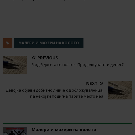
МАЛЕРИ И МАХЕРИ НА КОЛОТО
PREVIOUS
5 од 6 досега се гол-гол: Продолжуваат и денес?
NEXT
Девојка објави добитно ливче од обложувалница,
па некој ги подигна парите место неа
RELATED ARTICLES
Малери и махери на колото