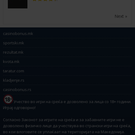
Next »
casinobonus.mk
sportski.mk
rezultat.mk
kvota.mk
taratur.com
kladjenje.rs
casinobonus.rs
Учество во игри на среќа е дозволено за лица со 18+ години.
Играј одговорно!
Согласно Законот за игрите на среќа и за забавните игри не е
дозволено физичко лице да учествува во странски игри на среќа,
во кои влоговите се уплаќаат на територијата на Македонија.