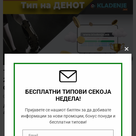
Clos
this
modu
ТИП НА ДЕНОТ (09.08.2026,
20:00) ВОЈВОДИНА – РАДНИК
СУРДУЛИЦА
БЕСПЛАТНИ ТИПОВИ СЕКОЈА
август 9, 2026
НЕДЕЛА!
Денес има солидна понуда за обложување, а ние ќе го
Пријавете се нашиот билтен за да добивате
анализираме дуелот од српската Суперлига
[…]
информации за нови промоции, бонус понуди и
бесплатни типови!
Email