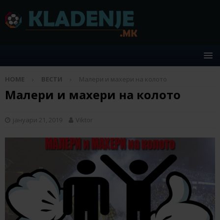
HOME
ВЕСТИ
Малери и махери на колото
Малери и махери на колото
јануари 21, 2019
Viktor