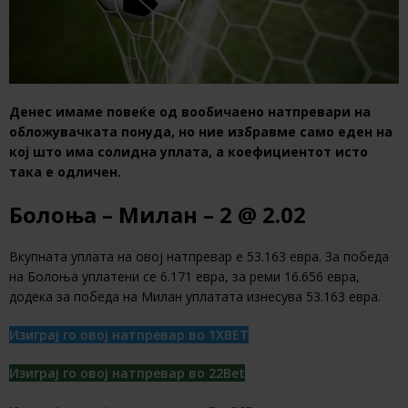
Денес имаме повеќе од вообичаено натпревари на
обложувачката понуда, но ние избравме само еден на
кој што има солидна уплата, а коефициентот исто
така е одличен.
Болоња – Милан – 2 @ 2.02
Вкупната уплата на овој натпревар е 53.163 евра. За победа
на Болоња уплатени се 6.171 евра, за реми 16.656 евра,
додека за победа на Милан уплатата изнесува 53.163 евра.
Изиграј го овој натпревар во 1XBET
Изиграј го овој натпревар во 22Bet