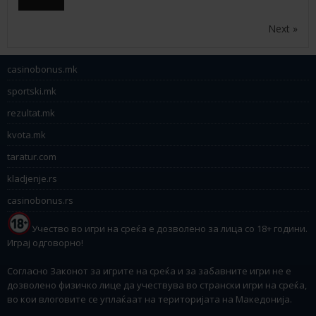
Next »
casinobonus.mk
sportski.mk
rezultat.mk
kvota.mk
taratur.com
kladjenje.rs
casinobonus.rs
Учество во игри на среќа е дозволено за лица со 18+ години.
Играј одговорно!
Согласно Законот за игрите на среќа и за забавните игри не е
дозволено физичко лице да учествува во странски игри на среќа,
во кои влоговите се уплаќаат на територијата на Македонија.