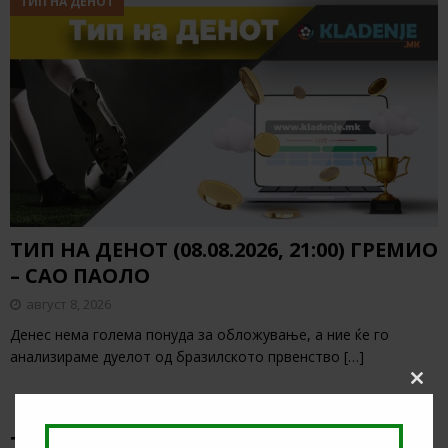
ТИП НА ДЕНОТ
ТИП НА ДЕНОТ (08.08.2026, 21:00) ГРЕМИО
– САО ПАОЛО
август 8, 2026
Денес нема голема понуда за обложување, а ние ќе го
анализираме дуелот од бразилското првенство
[…]
Clos
this
modu
ТИКЕТ НА ДЕНОТ