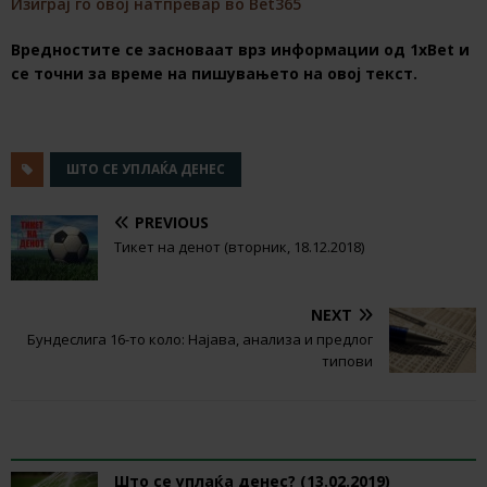
Изиграј го овој натпревар во Bet365
Вредностите се засноваат врз информации од 1хBet и
се точни за време на пишувањето на овој текст.
ШТО СЕ УПЛАЌА ДЕНЕС
PREVIOUS
Тикет на денот (вторник, 18.12.2018)
NEXT
Бундеслига 16-то коло: Најава, анализа и предлог
типови
RELATED ARTICLES
Што се уплаќа денес? (13.02.2019)