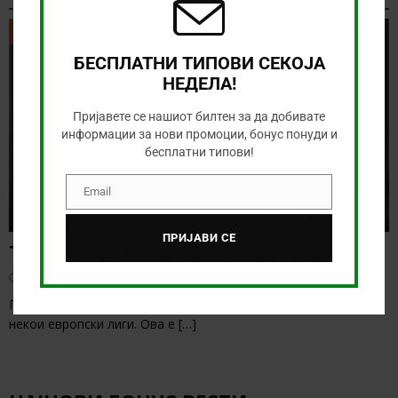
ТИКЕТ НА ДЕНОТ
БЕСПЛАТНИ ТИПОВИ СЕКОЈА
НЕДЕЛА!
Пријавете се нашиот билтен за да добивате
информации за нови промоции, бонус понуди и
бесплатни типови!
Email
Email
ПРИЈАВИ СЕ
Тикет на денот (сабота, 08.08.2026)
август 8, 2026
Понудата за денес е солидна, а веќе бележиме старт на
некои европски лиги. Ова е
[…]