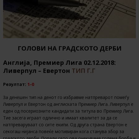
ГОЛОВИ НА ГРАДСКОТО ДЕРБИ
Англија, Премиер Лига 02.12.2018:
Ливерпул – Евертон
ТИП Г.Г
Резултат:
1-0
За денешен тип на денот го избравме натпреварот помеѓу
Ливерпул и Евертон од англиската Премиер Лига. Ливерпул е
еден од посериозните кандидати за титула во Премиер Лига.
Тие засега играат одлично и имаат квалитет за да се
натпреваруваат со сите екипи. Од друга страна Евертон е
секогаш нијанса повеќе мотивиран кога станува збор за
градското дерби. Поради сето ова очекуваме голема борба и