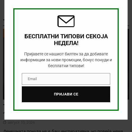
this
modu
ТИКЕТ НА ДЕНОТ
ТИКЕТ НА ДЕНОТ
БЕСПЛАТНИ ТИПОВИ СЕКОЈА
НЕДЕЛА!
Пријавете се нашиот билтен за да добивате
информации за нови промоции, бонус понуди и
бесплатни типови!
Email
Email
ПРИЈАВИ СЕ
Тикет на денот (понеделник,
10.08.2026)
август 10, 2026
Денешната понуда не е баш инспиративна, но повеќе нема