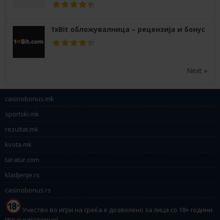
1xBit обложувалница – рецензија и бонус
Next »
casinobonus.mk
sportski.mk
rezultat.mk
kvota.mk
taratur.com
kladjenje.rs
casinobonus.rs
Учество во игри на среќа е дозволено за лица со 18+ години.
Играј одговорно!