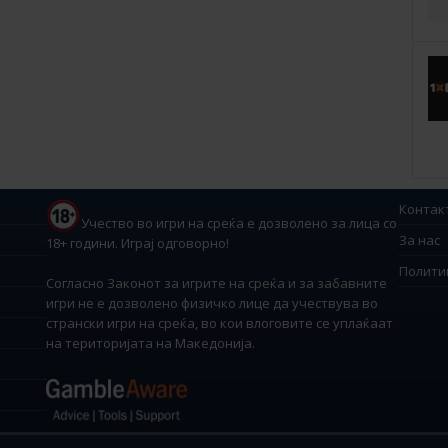
Контак
Учество во игри на среќа е дозволено за лица со
За нас
18+ години. Играј одговорно!
Полити
Согласно Законот за игрите на среќа и за забавните
игри не е дозволено физичко лице да учествува во
странски игри на среќа, во кои влоговите се уплаќаат
на територијата на Македонија.