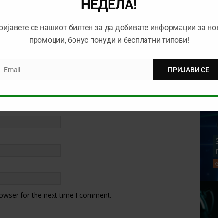
НЕДЕЛА!
ријавете се нашиот билтен за да добивате информации за но
промоции, бонус понуди и бесплатни типови!
Email
ПРИЈАВИ СЕ
mail
rowser for the next time I comment.