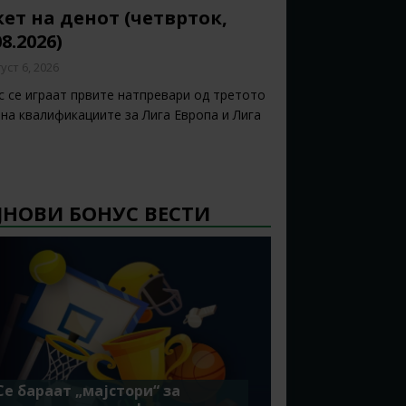
ет на денот (четврток,
08.2026)
уст 6, 2026
с се играат првите натпревари од третото
 на квалификациите за Лига Европа и Лига
ЈНОВИ БОНУС ВЕСТИ
Се бараат „мајстори“ за