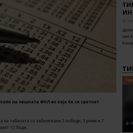
ТИП
ИН
авг
Дене
ние 
Конф
ТИ
ТИК
 коло на чешката ФНЛ во која ќе се сретнат
а на табелата со забележани 3 победи, 3 реми и 7
маат 12 бода.