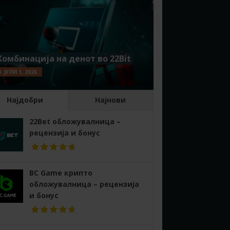
Комбинација на денот во 22Bit
ЈУЛИ 1, 2026
Најдобри
Најнови
22Bet обложувалница –
рецензија и бонус
BC Game крипто
обложувалница – рецензија
и бонус