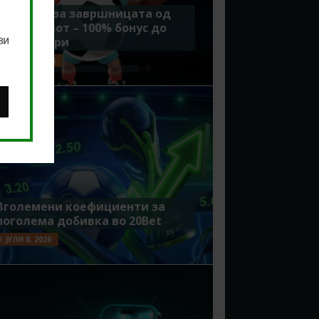
Идеално за завршницата од
Мундијалот – 100% бонус до
ви
7500 денари
ЈУЛИ 15, 2026
Зголемени коефициенти за
поголема добивка во 20Bet
ЈУЛИ 8, 2026