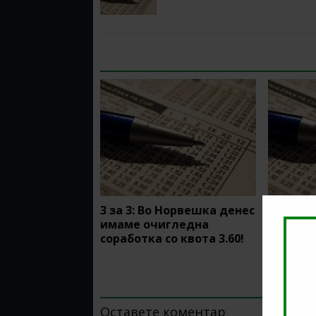
RELATED ARTICLES
3 за 3: Во Норвешка денес
Очиглед
имаме очигледна
за 3 во
соработка со квота 3.60!
лига!?
BE THE FIRST TO COMMENT
Оставете коментар