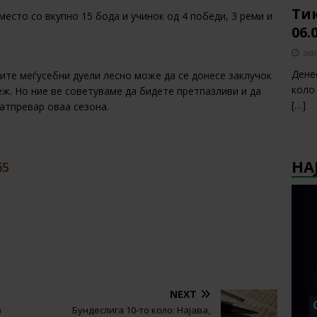
Тик
место со вкупно 15 бода и учинок од 4 победи, 3 реми и
06.
авг
Дене
ите меѓусебни дуели лесно може да се донесе заклучок
коло
еж. Но ние ве советуваме да бидете претпазливи и да
[…]
натпревар оваа сезона.
НА
65
NEXT
)
Бундеслига 10-то коло: Најава,