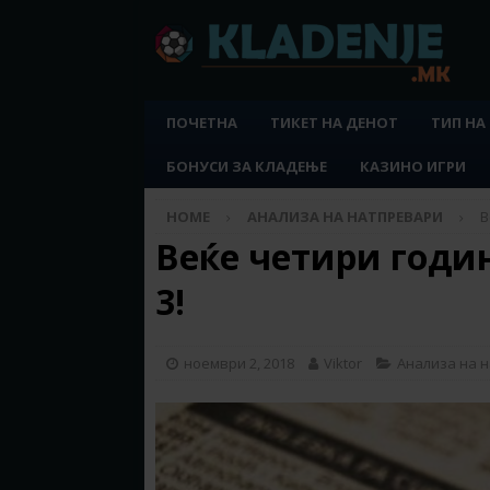
ПОЧЕТНА
ТИКЕТ НА ДЕНОТ
ТИП НА
БОНУСИ ЗА КЛАДЕЊЕ
КАЗИНО ИГРИ
HOME
АНАЛИЗА НА НАТПРЕВАРИ
В
Веќе четири годин
3!
ноември 2, 2018
Viktor
Анализа на 