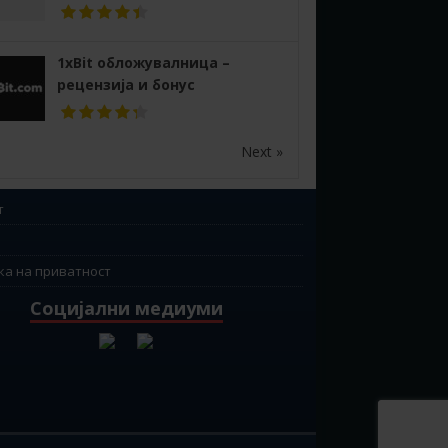
1xBit обложувалница –
рецензија и бонус
Next »
т
ка на приватност
Социјални медиуми