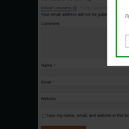
Default Comments (0)
Facebook Comments
Your email address will not be published.
П
Comment
E
Name
*
Email
*
Website
Save my name, email, and website in this b