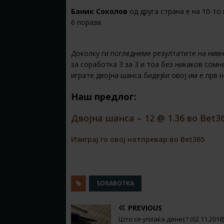
Баник Соколов
од друга страна е на 10-то 
6 порази.
Доколку ги погледнеме резултатите на нивн
за соработка 3 за 3 и тоа без никаков сомн
играте двојна шанса бидејќи овој им е прв 
Наш предлог:
Двојна шанса – 12 @ 1.36 во Bet3
Изиграј го овој натпревар во Bet365
SORABOTKA
PREVIOUS
Што се уплаќа денес? (02.11.2018