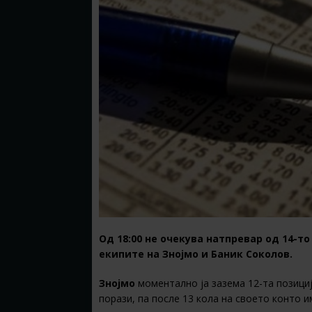
Од 18:00 не очекува натпревар од 14-то
екипите на Знојмо и Баник Соколов.
Знојмо
моментално ја зазема 12-та позициј
порази, па после 13 кола на своето конто и