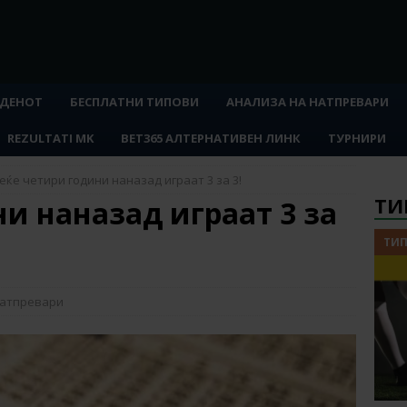
 ДЕНОТ
БЕСПЛАТНИ ТИПОВИ
АНАЛИЗА НА НАТПРЕВАРИ
REZULTATI MK
BET365 АЛТЕРНАТИВЕН ЛИНК
ТУРНИРИ
еќе четири години наназад играат 3 за 3!
ТИ
и наназад играат 3 за
ТИП
натпревари