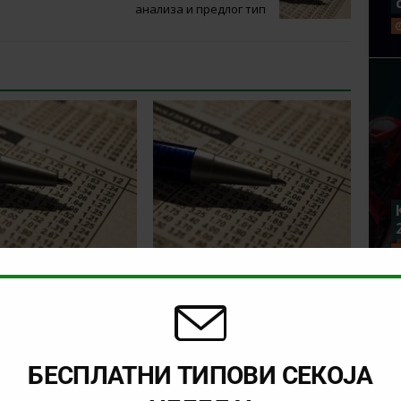
анализа и предлог тип
на соработка 3
3 за 3: Статистиката
 турската Супер
укажува на соработка, а
коефициентот за денес е
4.75!
БЕСПЛАТНИ ТИПОВИ СЕКОЈА