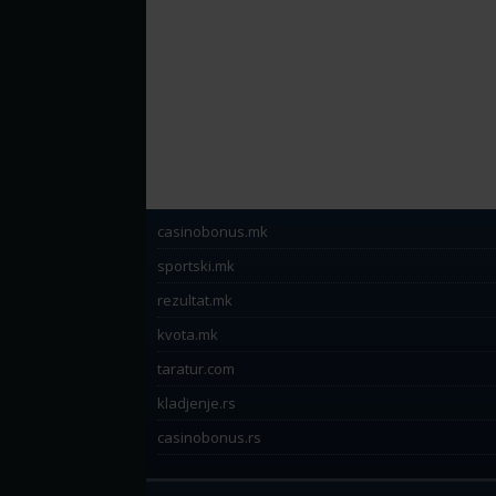
casinobonus.mk
sportski.mk
rezultat.mk
kvota.mk
taratur.com
kladjenje.rs
casinobonus.rs