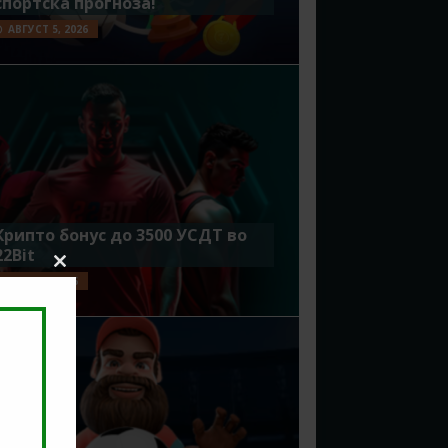
спортска прогноза!
АВГУСТ 5, 2026
Крипто бонус до 3500 УСДТ во
22Bit
Close
ЈУЛИ 29, 2026
this
module