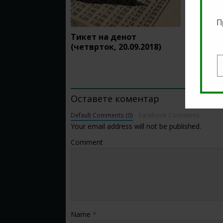
П
Тикет на денот
Тикет н
(четврток, 20.09.2018)
11.03.20
E
BE THE FIRST TO COMMENT
Оставете коментар
Default Comments (0)
Facebook Comments
Your email address will not be published.
Comment
Name
*