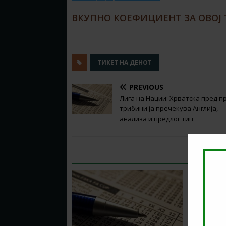
ВКУПНО КОЕФИЦИЕНТ ЗА ОВОЈ Т
ТИКЕТ НА ДЕНОТ
PREVIOUS
Лига на Нации: Хрватска пред п
трибини ја пречекува Англија,
анализа и предлог тип
RELATED ARTICLES