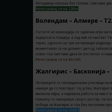
Молдавија изиграа без голови. Сметаме дек
Регистрирај се на 22Bet
Волендам – Алмере – Т
Гостите не изненадија со одлични игри на 
лидерската поиција, а зад нив се наоѓаат Т
терен, односно на три натпревари издвоија
моментално се на долниот дел од табелата.
освен тоа сметаме дека ќе постигнат и најм
Регистрирај се на Bet365
Жалгирис – Басконија –
Литванците се сензационални учесници на м
намери да го повторат тој успех. Жалгирис 
милиони евра, а најважна работа за нив е 
помалку го сменуваше својот ростер, па ко
победа за Жалгирис и тоа без поголеми пр
Регистрирај се на 1XBET