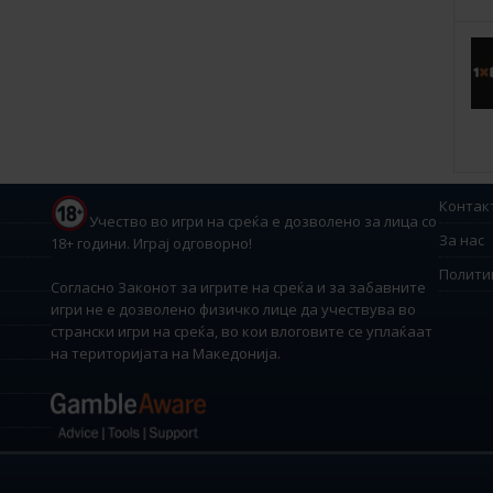
Контак
Учество во игри на среќа е дозволено за лица со
За нас
18+ години. Играј одговорно!
Полити
Согласно Законот за игрите на среќа и за забавните
игри не е дозволено физичко лице да учествува во
странски игри на среќа, во кои влоговите се уплаќаат
на територијата на Македонија.