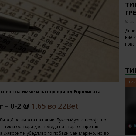
ТИП
ГР
авг
Дене
ние 
прве
ТИ
ТИК
освен тоа имме и натпреври од Евролигата.
 – 0-2 @
1.65 во 22Bet
Лига Д во лигата на нации. Луксембург е веројатно
т тек и оствари две победи на стартот против
за фаворит и убедливо го победи Сан Марино, но во