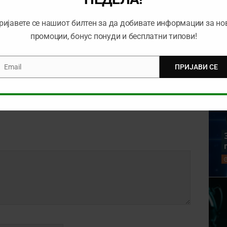
ријавете се нашиот билтен за да добивате информации за но
промоции, бонус понуди и бесплатни типови!
а денот (недела,
Предлог тикет од првото
18)
коло во квалификациите
за Лига на Шампиони
Email
ПРИЈАВИ СЕ
mail