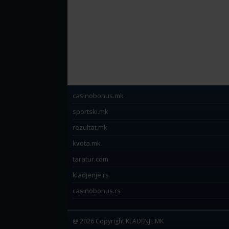
casinobonus.mk
sportski.mk
rezultat.mk
kvota.mk
taratur.com
kladjenje.rs
casinobonus.rs
@ 2026 Copyright KLADENJE.MK