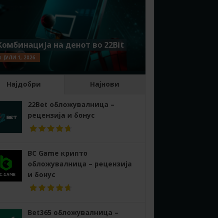
Комбинација на денот во 22Bit
ЈУЛИ 1, 2026
Најдобри
Најнови
22Bet обложувалница –
рецензија и бонус
BC Game крипто
обложувалница – рецензија
и бонус
Bet365 обложувалница –