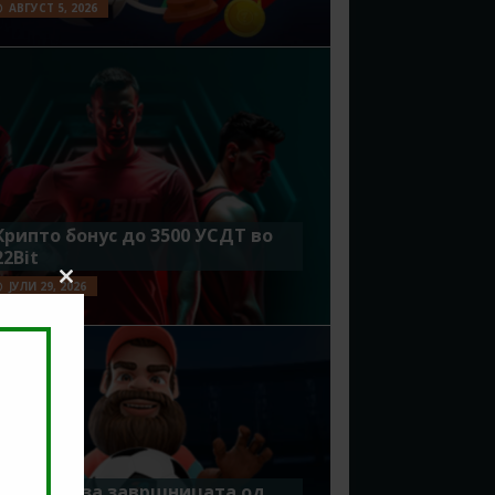
АВГУСТ 5, 2026
Крипто бонус до 3500 УСДТ во
22Bit
ЈУЛИ 29, 2026
Close
this
module
Идеално за завршницата од