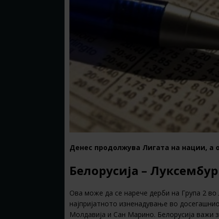
Денес продолжува Лигата на нации, а 
Белорусија – Луксембург
Ова може да се нарече дерби на Група 2 во 
најпријатното изненадување во досегашнио
Молдавија и Сан Марино. Белорусија важи 