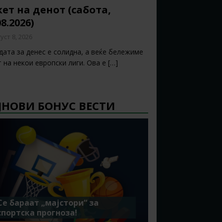
ет на денот (сабота,
08.2026)
уст 8, 2026
дата за денес е солидна, а веќе бележиме
т на некои европски лиги. Ова е
[…]
ЈНОВИ БОНУС ВЕСТИ
Се бараат „мајстори“ за
спортска прогноза!