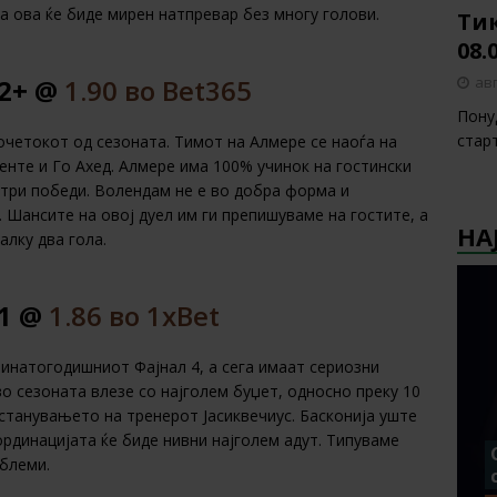
а ова ќе биде мирен натпревар без многу голови.
Тик
08.
авг
22+ @
1.90 во Bet365
Пону
стар
почетокот од сезоната. Тимот на Алмере се наоѓа на
венте и Го Ахед. Алмере има 100% учинок на гостински
 три победи. Волендам не е во добра форма и
 Шансите на овој дуел им ги препишуваме на гостите, а
НА
алку два гола.
 1 @
1.86 во 1xBet
инатогодишниот Фајнал 4, а сега имаат сериозни
во сезоната влезе со најголем буџет, односно преку 10
останувањето на тренерот Јасиквечиус. Басконија уште
ординацијата ќе биде нивни најголем адут. Типуваме
облеми.