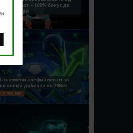
Мундијалот – 100% бонус до
7500 денари
ви
ЈУЛИ 15, 2026
Зголемени коефициенти за
поголема добивка во 20Bet
ЈУЛИ 8, 2026