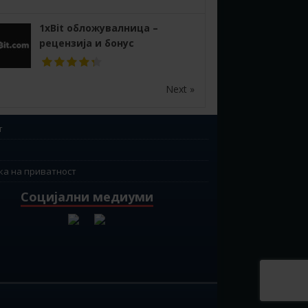
1xBit обложувалница –
рецензија и бонус
Next »
т
ка на приватност
Социјални медиуми