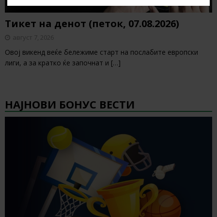
Тикет на денот (петок, 07.08.2026)
август 7, 2026
Овој викенд веќе бележиме старт на послабите европски
лиги, а за кратко ќе започнат и
[…]
НАЈНОВИ БОНУС ВЕСТИ