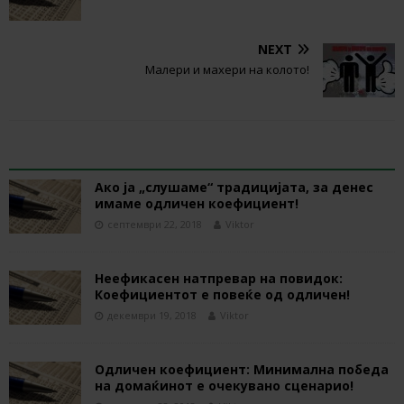
NEXT
Малери и махери на колото!
RELATED ARTICLES
Ако ја „слушаме“ традицијата, за денес
имаме одличен коефициент!
септември 22, 2018
Viktor
Неефикасен натпревар на повидок:
Коефициентот е повеќе од одличен!
декември 19, 2018
Viktor
Одличен коефициент: Минимална победа
на домаќинот е очекувано сценарио!