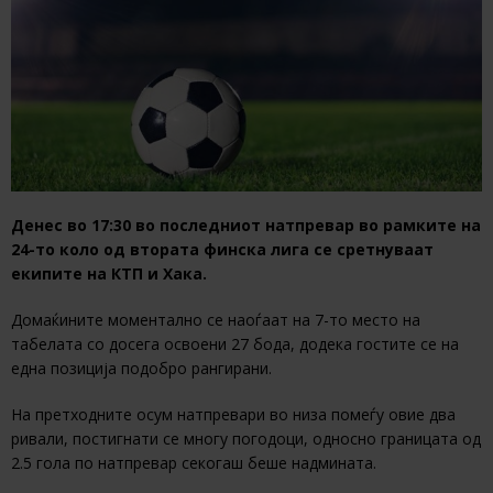
Денес во 17:30 во последниот натпревар во рамките на
24-то коло од втората финска лига се сретнуваат
екипите на КТП и Хака.
Домаќините моментално се наоѓаат на 7-то место на
табелата со досега освоени 27 бода, додека гостите се на
една позиција подобро рангирани.
На претходните осум натпревари во низа помеѓу овие два
ривали, постигнати се многу погодоци, односно границата од
2.5 гола по натпревар секогаш беше надмината.