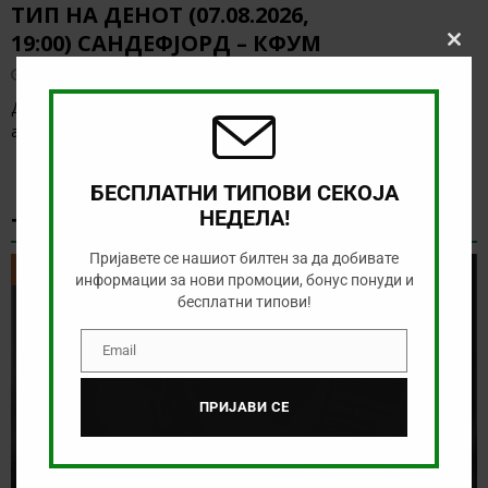
ТИП НА ДЕНОТ (07.08.2026,
19:00) САНДЕФЈОРД – КФУМ
Clos
this
август 7, 2026
modu
Денес нема солидна понуда за обложување, а ние ќе го
анализираме дуелот од норвешката лига
[…]
БЕСПЛАТНИ ТИПОВИ СЕКОЈА
НЕДЕЛА!
ТИКЕТ НА ДЕНОТ
Пријавете се нашиот билтен за да добивате
ТИКЕТ НА ДЕНОТ
информации за нови промоции, бонус понуди и
бесплатни типови!
Email
Email
ПРИЈАВИ СЕ