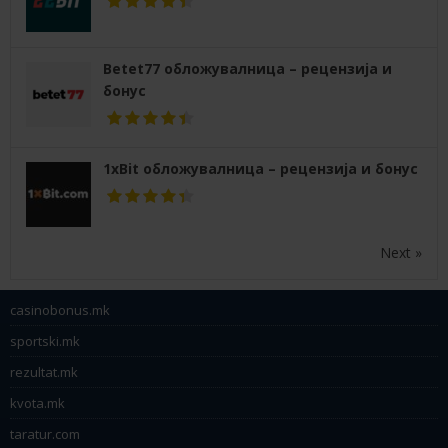
Betet77 обложувалница – рецензија и
бонус
1xBit обложувалница – рецензија и бонус
Next »
casinobonus.mk
sportski.mk
rezultat.mk
kvota.mk
taratur.com