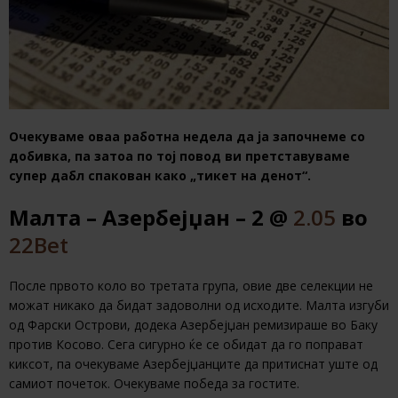
Очекуваме оваа работна недела да ја започнеме со
добивка, па затоа по тој повод ви претставуваме
супер дабл спакован како „тикет на денот“.
Малта – Азербејџан – 2 @
2.05
во
22Bet
После првото коло во третата група, овие две селекции не
можат никако да бидат задоволни од исходите. Малта изгуби
од Фарски Острови, додека Азербејџан ремизираше во Баку
против Косово. Сега сигурно ќе се обидат да го поправат
киксот, па очекуваме Азербејџанците да притиснат уште од
самиот почеток. Очекуваме победа за гостите.