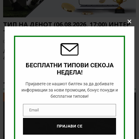
ТИП НА ДЕНОТ (06.08.2026, 17:00) ИНТЕР
Clos
this
ТУРКУ – ВАДУС
modu
август 6, 2026
Денес има солидна понуда за обложување, а ние ќе го
анализираме дуелот од Конференциската лига
[…]
БЕСПЛАТНИ ТИПОВИ СЕКОЈА
НЕДЕЛА!
ТИКЕТ НА ДЕНОТ
Пријавете се нашиот билтен за да добивате
информации за нови промоции, бонус понуди и
бесплатни типови!
ТИКЕТ НА ДЕНОТ
Email
Email
ПРИЈАВИ СЕ