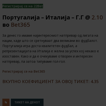
Регистрирај се на 22Bet
Португалија – Италија – Г.Г @
2.10
во
Bet365
За денес го имаме најинтересниот натпревар од лигата на
нации, каде што се сретнуваат два великани во фудбалот.
Португалија игра доста квалитетен фудбал, а
репрезентацијата на Италија е желна за успех кој некако е
изоставен. Како и да е очекуваме отворен и интересен
натпревар, па затоа типуваме гол-гол.
Регистрирај се на Bet365
ВКУПНО КОЕФИЦИЕНТ ЗА ОВОЈ ТИКЕТ: 4.35
ТИКЕТ НА ДЕНОТ