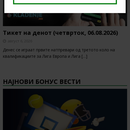
Тикет на денот (четврток, 06.08.2026)
август 6, 2026
Денес се играат првите натпревари од третото коло на
квалификациите за Лига Европа и Лига
[…]
НАЈНОВИ БОНУС ВЕСТИ