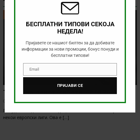
ТИКЕТ НА ДЕНОТ
ТИКЕТ НА ДЕНОТ
БЕСПЛАТНИ ТИПОВИ СЕКОЈА
НЕДЕЛА!
Пријавете се нашиот билтен за да добивате
информации за нови промоции, бонус понуди и
бесплатни типови!
Email
Email
ПРИЈАВИ СЕ
Тикет на денот (сабота, 08.08.2026)
август 8, 2026
Понудата за денес е солидна, а веќе бележиме старт на
некои европски лиги. Ова е
[…]