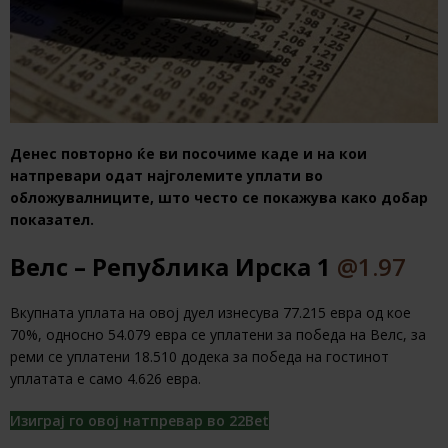
Денес повторно ќе ви посочиме каде и на кои
натпревари одат најголемите уплати во
обложувалниците, што често се покажува како добар
показател.
Велс – Република Ирска 1
@1.97
Вкупната уплата на овој дуел изнесува 77.215 евра од кое
70%, односно 54.079 евра се уплатени за победа на Велс, за
реми се уплатени 18.510 додека за победа на гостинот
уплатата е само 4.626 евра.
Изиграј го овој натпревар во 22Bet