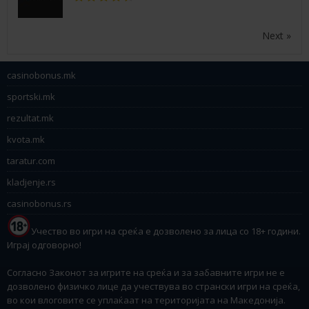
Next »
casinobonus.mk
sportski.mk
rezultat.mk
kvota.mk
taratur.com
kladjenje.rs
casinobonus.rs
Учество во игри на среќа е дозволено за лица со 18+ години.
Играј одговорно!
Согласно Законот за игрите на среќа и за забавните игри не е
дозволено физичко лице да учествува во странски игри на среќа,
во кои влоговите се уплаќаат на територијата на Македонија.