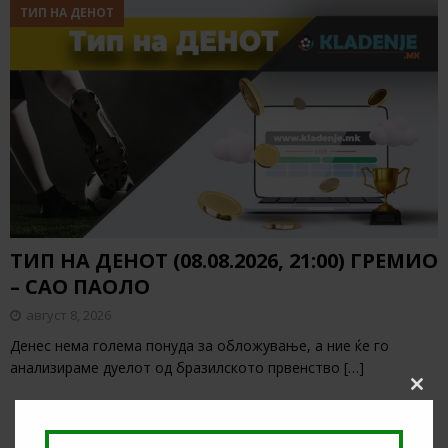
ТИП НА ДЕНОТ
ТИП НА ДЕНОТ (08.08.2026, 21:00) ГРЕМИО
– САО ПАОЛО
август 8, 2026
Денес нема голема понуда за обложување, а ние ќе го
анализираме дуелот од бразилското првенство
[…]
Clos
this
modu