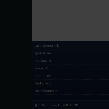
casinobonus.mk
sportski.mk
rezultat.mk
kvota.mk
taratur.com
kladjenje.rs
casinobonus.rs
@ 2026 Copyright KLADENJE.MK