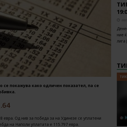
ТИП
19:
авг
Дене
ние 
лига
ТИ
ТИК
о се покажува како одличен показател, па се
обивка.
.64
8 евра. Од нив за победа за на Удинезе се уплатени
оебда на Наполи уплатата е 115.797 евра.