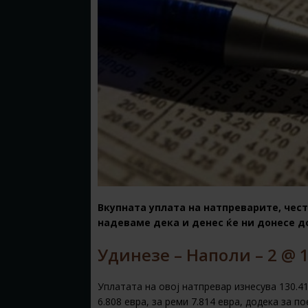
Вкупната уплата на натпреварите, чест
надеваме дека и денес ќе ни донесе д
Удинезе – Наполи – 2 @ 1
Уплатата на овој натпревар изнесува 130.41
6.808 евра, за реми 7.814 евра, додека за п