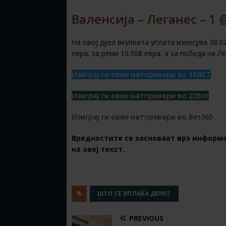
Валенсија – Леганес – 1 @
На овој дуел вкупната уплата изнесува 38.0
евра, за реми 10.568 евра, а за победа на Л
Изиграј ги овие натпревари во 1XBET
Изиграј ги овие натпревари во 22Bet
Изиграј ги овие натпревари во Bet365
Вредностите се засноваат врз информа
на овој текст.
ШТО СЕ УПЛАЌА ДЕНЕС
PREVIOUS