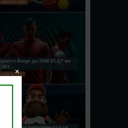
АВГУСТ 5, 2026
Крипто бонус до 3500 УСДТ во
22Bit
ЈУЛИ 29, 2026
Close
this
module
Идеално за завршницата од