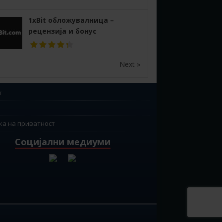
1xBit обложувалница –
рецензија и бонус
Next »
т
ка на приватност
Социјални медиуми