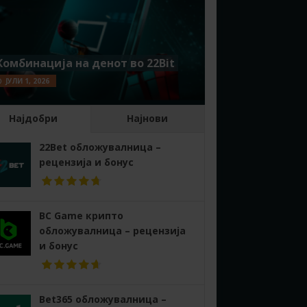
Комбинација на денот во 22Bit
ЈУЛИ 1, 2026
Најдобри
Најнови
22Bet обложувалница –
рецензија и бонус
BC Game крипто
обложувалница – рецензија
и бонус
Bet365 обложувалница –