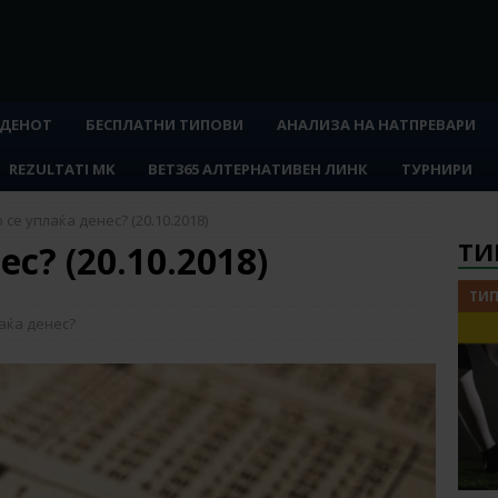
 ДЕНОТ
БЕСПЛАТНИ ТИПОВИ
АНАЛИЗА НА НАТПРЕВАРИ
REZULTATI MK
BET365 АЛТЕРНАТИВЕН ЛИНК
ТУРНИРИ
 се уплаќа денес? (20.10.2018)
ТИ
с? (20.10.2018)
ТИП
аќа денес?