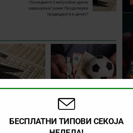
Последните 5 меѓусебни дуели
завршуваат реми: Продолжува
традицијата и денес?
уплаќа денес?
Што се уплаќа денес?
018)
(06.06.2018)
БЕСПЛАТНИ ТИПОВИ СЕКОЈА
НЕДЕЛА!