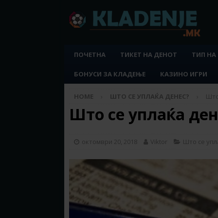
ПОЧЕТНА
ТИКЕТ НА ДЕНОТ
ТИП НА
БОНУСИ ЗА КЛАДЕЊЕ
КАЗИНО ИГРИ
HOME
ШТО СЕ УПЛАЌА ДЕНЕС?
Што
Што се уплаќа дене
октомври 20, 2018
Viktor
Што се упл