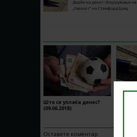
Дерби на денот: Искушување на
„ѓаволот“ на Стемфорд Бриџ
RELATED ARTICLES
Што се уплаќа денес?
Што се 
(09.06.2018)
(10.10.2
BE THE FIRST TO COMMENT
Оставете коментар