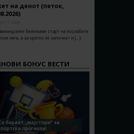
ет на денот (петок,
08.2026)
уст 7, 2026
 викенд веќе бележиме старт на послабите
ски лиги, а за кратко ќе започнат и
[…]
ЈНОВИ БОНУС ВЕСТИ
Се бараат „мајстори“ за
спортска прогноза!