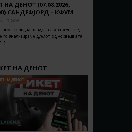
 НА ДЕНОТ (07.08.2026,
00) САНДЕФЈОРД – КФУМ
уст 7, 2026
с нема солидна понуда за обложување, а
ќе го анализираме дуелот од норвешката
[…]
КЕТ НА ДЕНОТ
ЕТ НА ДЕНОТ