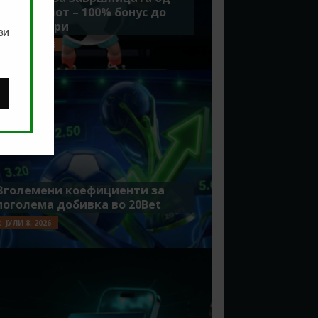
Мундијалот – 100% бонус до
7500 денари
ви
ЈУЛИ 15, 2026
Зголемени коефициенти за
поголема добивка во 20Bet
ЈУЛИ 8, 2026