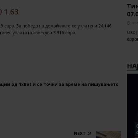
Тик
 1.63
07.
авг
29 евра. За победа на домаќините се уплатени 24.146
Овој
еганес уплатата изнесува 3.316 евра.
европ
НА
ции од 1хBet и се точни за време на пишувањето
NEXT