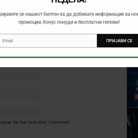
ријавете се нашиот билтен за да добивате информации за но
промоции, бонус понуди и бесплатни типови!
Email
ПРИЈАВИ СЕ
mail
rowser for the next time I comment.