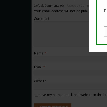
Default Comments (0)
Facebook Comments
Your email address will not be published.
П
Comment
E
Name
*
Email
*
Website
Save my name, email, and website in this b