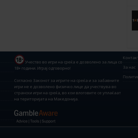
Контак
Учество во игри на среќа е дозволено за лица со
За нас
18+ години. Играј одговорно!
Полити
Согласно Законот за игрите на среќа и за забавните
игри не е дозволено физичко лице да учествува во
странски игри на среќа, во кои влоговите се уплаќаат
на територијата на Македонија.