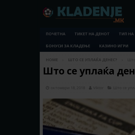
ПОЧЕТНА
ТИКЕТ НА ДЕНОТ
ТИП НА
БОНУСИ ЗА КЛАДЕЊЕ
КАЗИНО ИГРИ
HOME
ШТО СЕ УПЛАЌА ДЕНЕС?
Што
Што се уплаќа дене
октомври 18, 2018
Viktor
Што се упл