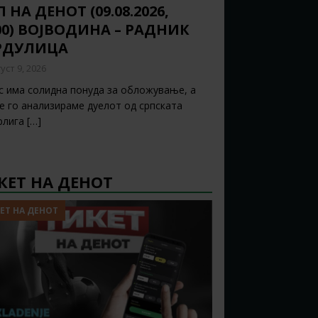
 НА ДЕНОТ (09.08.2026,
:00) ВОЈВОДИНА – РАДНИК
РДУЛИЦА
уст 9, 2026
с има солидна понуда за обложување, а
ќе го анализираме дуелот од српската
рлига
[…]
КЕТ НА ДЕНОТ
ЕТ НА ДЕНОТ