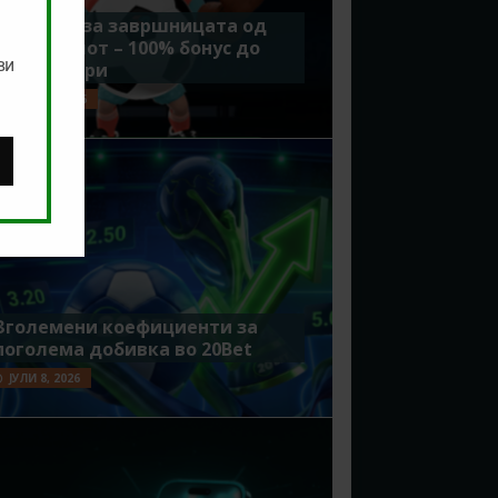
Идеално за завршницата од
Мундијалот – 100% бонус до
ви
7500 денари
ЈУЛИ 15, 2026
Зголемени коефициенти за
поголема добивка во 20Bet
ЈУЛИ 8, 2026