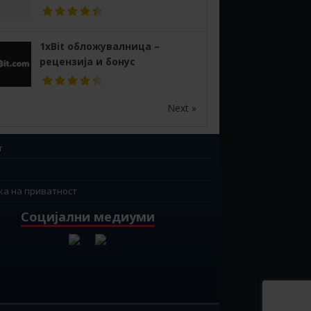
1xBit обложувалница –
рецензија и бонус
Next »
т
ка на приватност
Социјални медиуми