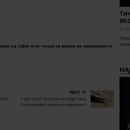
Тик
09.
авг
Пред 
крат
ции од 1хBet и се точни за време на пишувањето
НА
NEXT
2018)
5 од 5 се Н.Г: Ако и денес биде така,
тогаш имаме одличен коефициент!