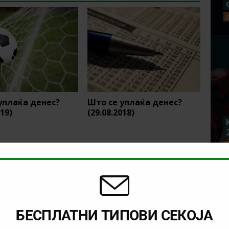
уплаќа денес?
Што се уплаќа денес?
019)
(29.08.2018)
БЕСПЛАТНИ ТИПОВИ СЕКОЈА