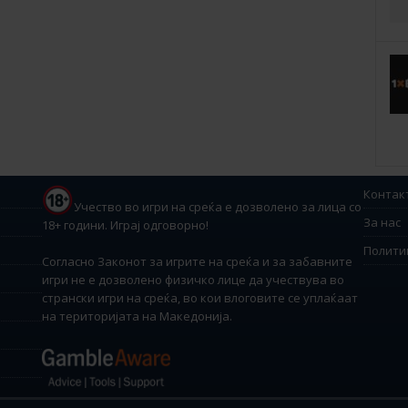
Контак
Учество во игри на среќа е дозволено за лица со
За нас
18+ години. Играј одговорно!
Полити
Согласно Законот за игрите на среќа и за забавните
игри не е дозволено физичко лице да учествува во
странски игри на среќа, во кои влоговите се уплаќаат
на територијата на Македонија.