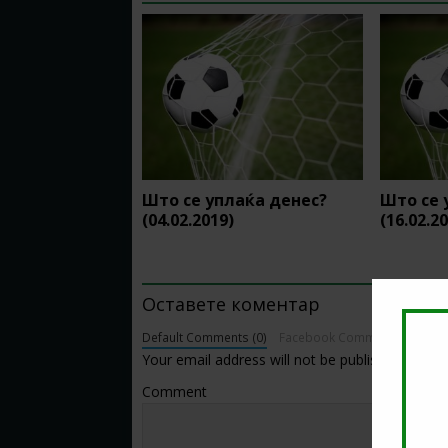
Што се уплаќа денес?
Што се 
(04.02.2019)
(16.02.2
BE THE FIRST TO COMMENT
Оставете коментар
Default Comments (0)
Facebook Comments
Your email address will not be published.
Comment