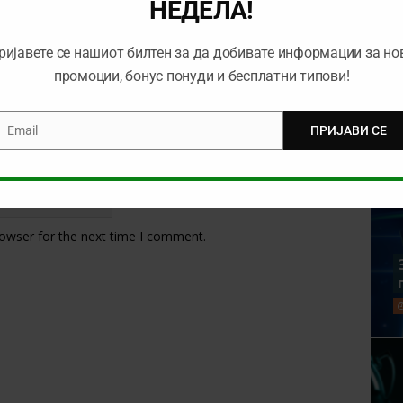
НЕДЕЛА!
ријавете се нашиот билтен за да добивате информации за но
промоции, бонус понуди и бесплатни типови!
Email
ПРИЈАВИ СЕ
mail
rowser for the next time I comment.