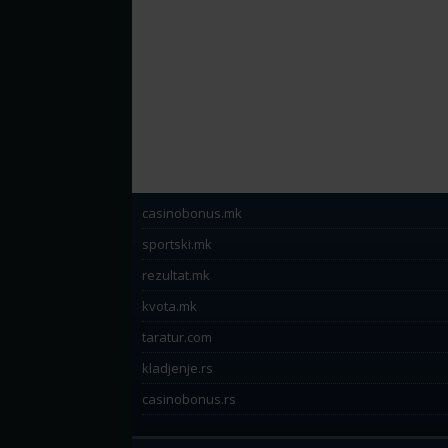
casinobonus.mk
sportski.mk
rezultat.mk
kvota.mk
taratur.com
kladjenje.rs
casinobonus.rs