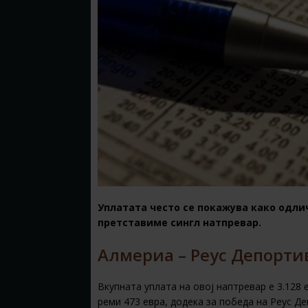
Уплатата често се покажува како одли
претставиме сингл натпревар.
Алмериа – Реус Депортив
Вкупната уплата на овој наптревар е 3.128 е
реми 473 евра, додека за победа на Реус Д