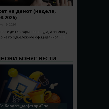
ет на денот (недела,
08.2026)
уст 9, 2026
нас е ден со одлична понуда, а за многу
ко ќе го одбележиме официјалниот
[…]
ЈНОВИ БОНУС ВЕСТИ
Се бараат „мајстори“ за