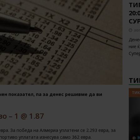
ТИП
20
СУ
авг
Дене
ние 
Супе
ТИ
ТИК
чен показател, па за денес решивме да ви
о – 1 @ 1.87
вра. За победа на Алмериа уплатени се 2.293 евра, за
епортиво уплатата изнесува само 362 евра.