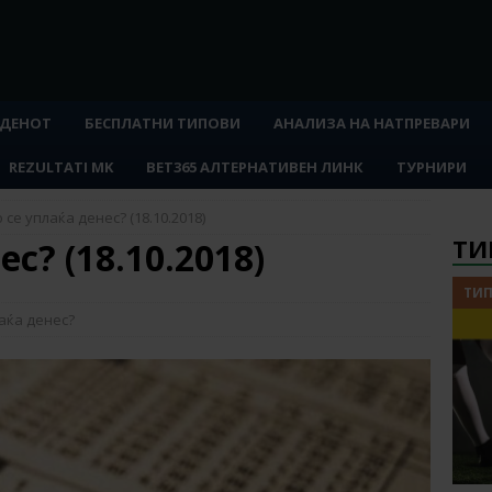
 ДЕНОТ
БЕСПЛАТНИ ТИПОВИ
АНАЛИЗА НА НАТПРЕВАРИ
REZULTATI MK
BET365 АЛТЕРНАТИВЕН ЛИНК
ТУРНИРИ
 се уплаќа денес? (18.10.2018)
ТИ
с? (18.10.2018)
ТИП
аќа денес?