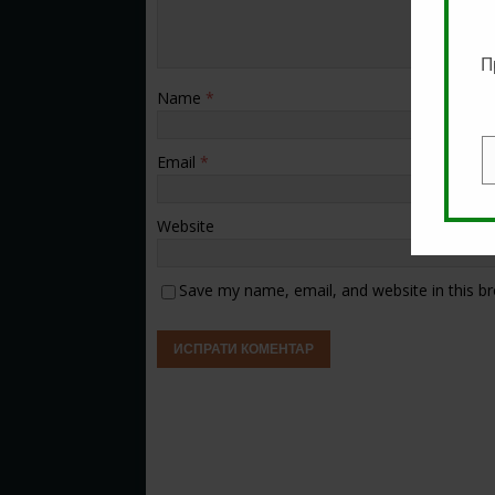
П
Name
*
Email
*
E
Website
Save my name, email, and website in this b