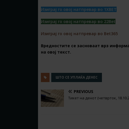
Изиграј го овој натпревар во 1XBET
Изиграј го овој натпревар во 22Bet
Изиграј го овој натпревар во Bet365
Вредностите се засноваат врз информа
на овој текст.
ШТО СЕ УПЛАЌА ДЕНЕС
PREVIOUS
Тикет на денот (четврток, 18.10.
RELATED ARTICLES