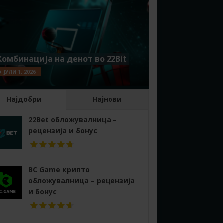
Комбинација на денот во 22Bit
ЈУЛИ 1, 2026
Најдобри
Најнови
22Bet обложувалница –
рецензија и бонус
BC Game крипто
обложувалница – рецензија
и бонус