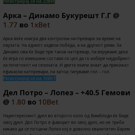
Регистрирај се на 22Bet
Арка – Динамо Букурешт Г.Г @
1.77
во
1xBet
Арка веќе изигра два контролни натпревари за време на
паузата. На едниот издвои победа, а на другиот реми. За
Динамо ова ќе биде прв таков натпревар, па веруваме дека
ќе игра со измешани состави со цел да го избере најдобриот
за почетокот на сезоната. И двете екипи знаат да прикажат
ефикасни натпревари, па затоа типуваме гол – гол.
Регистрирај се на 1XBET
Дел Потро – Лопез – +40.5 Гемови
@
1.80
во
10Bet
Најинтересниот дуел во второто коло од Вимблодн ќе биде
овој дуел. Дел Потро е фаворит во овој дуел, но не треба
никако да се потцени Лопез кој е доволно квалитетен барем