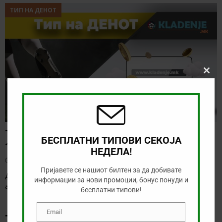
ТИП НА ДЕНОТ
Clos
this
modu
ТИП НА ДЕНОТ (07.08.2026,
БЕСПЛАТНИ ТИПОВИ СЕКОЈА
19:00) САНДЕФЈОРД – КФУМ
НЕДЕЛА!
август 7, 2026
Пријавете се нашиот билтен за да добивате
Денес нема солидна понуда за обложување, а ние ќе го
информации за нови промоции, бонус понуди и
анализираме дуелот од норвешката лига
[…]
бесплатни типови!
Email
ТИКЕТ НА ДЕНОТ
Email