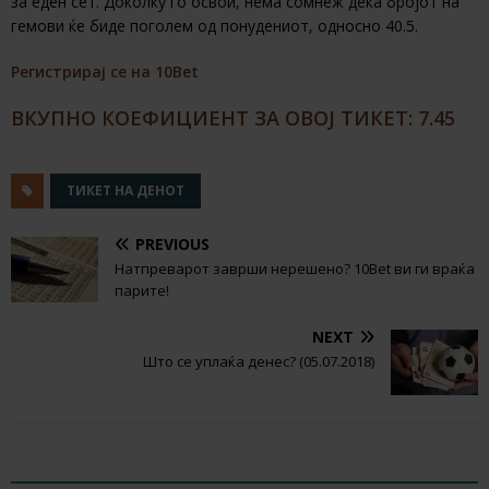
за еден сет. Доколку го освои, нема сомнеж дека бројот на
гемови ќе биде поголем од понудениот, односно 40.5.
Регистрирај се на 10Bet
ВКУПНО КОЕФИЦИЕНТ ЗА ОВОЈ ТИКЕТ: 7.45
ТИКЕТ НА ДЕНОТ
PREVIOUS
Натпреварот заврши нерешено? 10Bet ви ги враќа
парите!
NEXT
Што се уплаќа денес? (05.07.2018)
RELATED ARTICLES