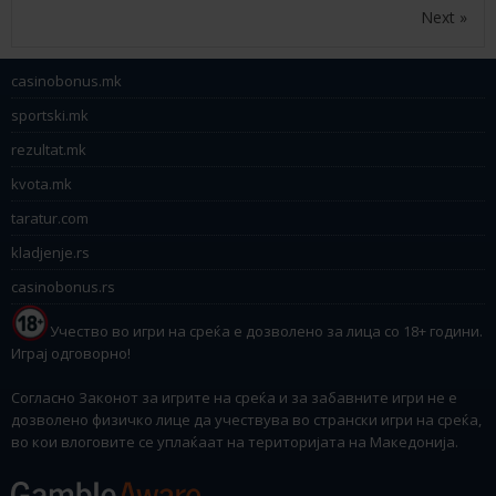
Next »
casinobonus.mk
sportski.mk
rezultat.mk
kvota.mk
taratur.com
kladjenje.rs
casinobonus.rs
Учество во игри на среќа е дозволено за лица со 18+ години.
Играј одговорно!
Согласно Законот за игрите на среќа и за забавните игри не е
дозволено физичко лице да учествува во странски игри на среќа,
во кои влоговите се уплаќаат на територијата на Македонија.