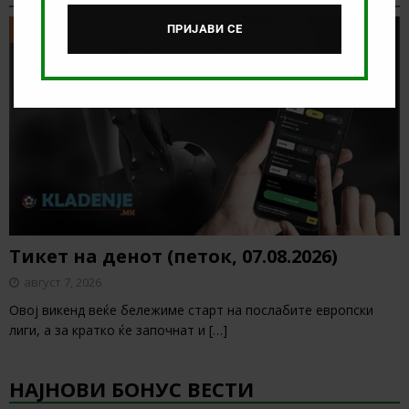
ПРИЈАВИ СЕ
ТИКЕТ НА ДЕНОТ
Тикет на денот (петок, 07.08.2026)
август 7, 2026
Овој викенд веќе бележиме старт на послабите европски
лиги, а за кратко ќе започнат и
[…]
НАЈНОВИ БОНУС ВЕСТИ