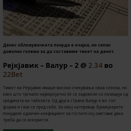
Денес обложувачката понуда е очајна, но сепак
доволно голема за да составиме тикет на денот.
Рејкјавик – Валур – 2 @
2.34
во
22Bet
Тимот на Рејкјавик имаше високи очекувања оваа сезона, но
како што тргнало најверојатно ќе се задоволи со позиција од
средината на табелата. Од друга страна Валур е во топ
форма и гази се пред себе. За овој натпревар букмејкерите
понудиле одличен коефициент за гостите кој сметаме дека
треба да се искористи.