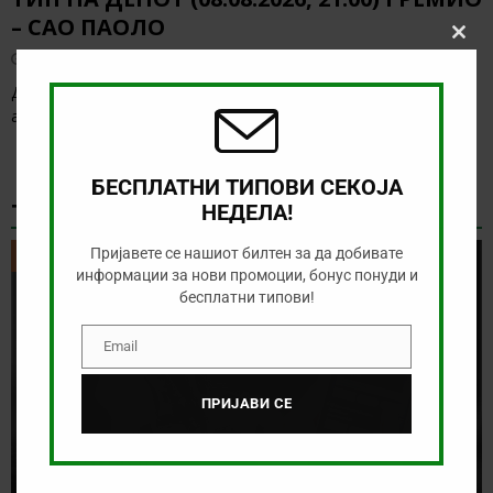
– САО ПАОЛО
Clos
август 8, 2026
this
modu
Денес нема голема понуда за обложување, а ние ќе го
анализираме дуелот од бразилското првенство
[…]
БЕСПЛАТНИ ТИПОВИ СЕКОЈА
ТИКЕТ НА ДЕНОТ
НЕДЕЛА!
Пријавете се нашиот билтен за да добивате
ТИКЕТ НА ДЕНОТ
информации за нови промоции, бонус понуди и
бесплатни типови!
Email
Email
ПРИЈАВИ СЕ