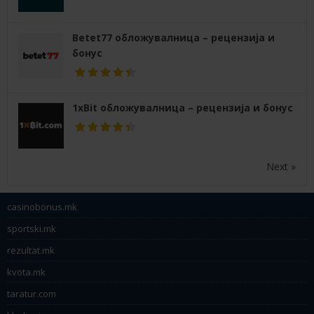
Betet77 обложувалница – рецензија и
бонус
1xBit обложувалница – рецензија и бонус
Next »
casinobonus.mk
sportski.mk
rezultat.mk
kvota.mk
taratur.com