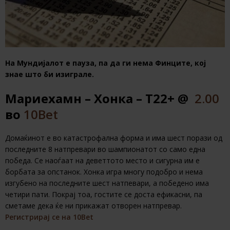
На Мундијалот е пауза, па да ги нема Финците, кој
знае што би изиграле.
Мариехамн – Хонка – Т22+ @
2.00
во
10Bet
Домаќинот е во катастрофална форма и има шест порази од
последните 8 натпревари во шампионатот со само една
победа. Се наоѓаат на деветтото место и сигурна им е
борбата за опстанок. Хонка игра многу подобро и нема
изгубено на последните шест натпевари, а победено има
четири пати. Покрај тоа, гостите се доста ефикасни, па
сметаме дека ќе ни прикажат отворен натпревар.
Регистрирај се на 10Bet