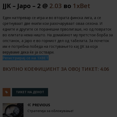
ЈЈК – Јаро – 2 @
2.03
во
1xBet
Еден натпревар се игра и во втората финска лига, а се
сретнуваат две екипи кои разочаруваат оваа сезона. И
едните и другите се поранешни прволигаше, но од повраток
во елитата нема ништо. На домаќинот му претстои борба за
опстанок, а Јаро е во горниот дел од табелата. За почеток
им е потребна победа на гостувањето кај ЈЈК за која
веруваме дека ќе ја оствари.
Регистрирај се на 1XBET
ВКУПНО КОЕФИЦИЕНТ ЗА ОВОЈ ТИКЕТ: 4.06
ТИКЕТ НА ДЕНОТ
PREVIOUS
Стратегија за обложување!