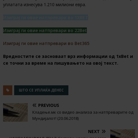
уплатата изнесува 1.210 милиони евра.
Изиграј ги овие натпревари во 1XBET
Изиграј ги овие натпревари во 22Bet
Изиграј ги овие натпревари во Bet365
Вредностите се засноваат врз информации од 1хBet и
се точни за време на пишувањето на овој текст.
ШТО СЕ УПЛАЌА ДЕНЕС
PREVIOUS
Кладење.мк со видео анализа за натпреварите од
Мундијалот! (20.06.2018)
NEXT