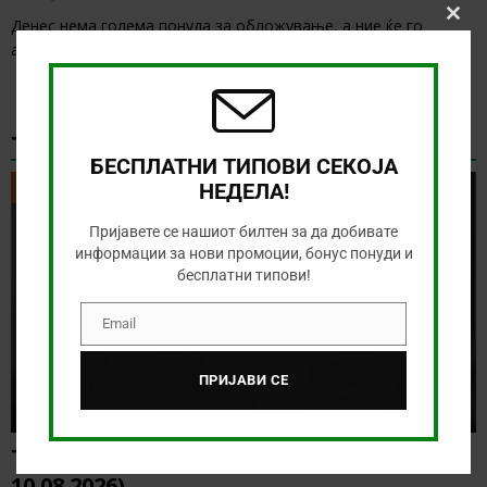
Денес нема голема понуда за обложување, а ние ќе го
Clos
this
анализиране дуелот од колумбиското првенство
[…]
modu
ТИКЕТ НА ДЕНОТ
БЕСПЛАТНИ ТИПОВИ СЕКОЈА
НЕДЕЛА!
ТИКЕТ НА ДЕНОТ
Пријавете се нашиот билтен за да добивате
информации за нови промоции, бонус понуди и
бесплатни типови!
Email
Email
ПРИЈАВИ СЕ
Тикет на денот (понеделник,
10.08.2026)