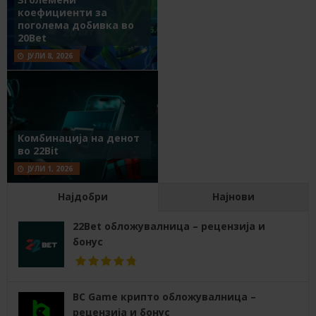
коефициенти за
поголема добивка во
20Bet
ЈУЛИ 8, 2026
Комбинација на денот
во 22Bit
ЈУЛИ 1, 2026
Најдобри
Најнови
22Bet обложувалница – рецензија и
бонус
BC Game крипто обложувалница –
рецензија и бонус