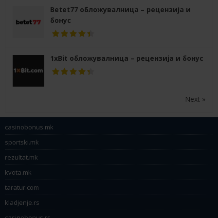
Betet77 обложувалница – рецензија и
бонус
1xBit обложувалница – рецензија и бонус
Next »
casinobonus.mk
sportski.mk
rezultat.mk
kvota.mk
taratur.com
kladjenje.rs
casinobonus.rs