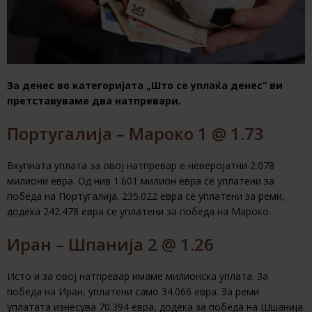
За денес во категоријата „Што се уплаќа денес“ ви
претставуваме два натпревари.
Португалија – Мароко 1 @ 1.73
Вкупната уплата за овој натпревар е неверојатни 2.078
милиони евра. Од нив 1.601 милион евра се уплатени за
победа на Португалија. 235.022 евра се уплатени за реми,
додека 242.478 евра се уплатени за победа на Мароко.
Иран – Шпанија 2 @ 1.26
Исто и за овој натпревар имаме милионска уплата. За
победа на Иран, уплатени само 34.066 евра. За реми
уплатата изнесува 70.394 евра, додека за победа на Шшанија