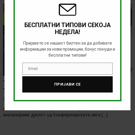
ТИП НА ДЕНОТ
БЕСПЛАТНИ ТИПОВИ СЕКОЈА
НЕДЕЛА!
Пријавете се нашиот билтен за да добивате
информации за нови промоции, бонус понуди и
бесплатни типови!
Email
Email
ТИП НА ДЕНОТ (06.08.2026, 17:00) ИНТЕР
ПРИЈАВИ СЕ
ТУРКУ – ВАДУС
август 6, 2026
Денес има солидна понуда за обложување, а ние ќе го
анализираме дуелот од Конференциската лига
[…]