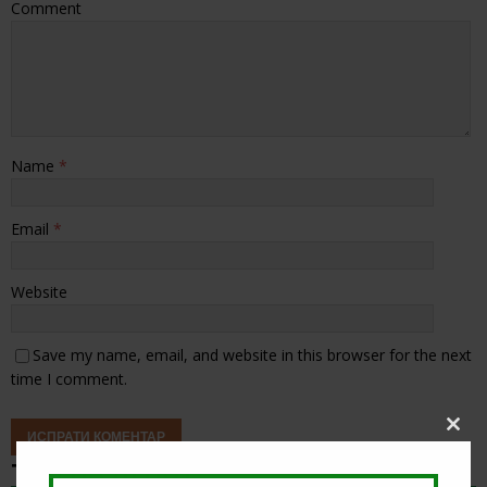
Comment
Name
*
Email
*
Website
Save my name, email, and website in this browser for the next
time I comment.
Clos
this
ТИП НА ДЕНОТ
modu