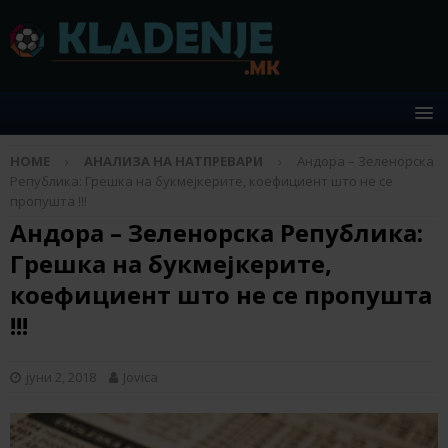
HOME
АНАЛИЗА НА НАТПРЕВАРИ
Андора – Зеленорска
Република: Грешка на букмејкерите, коефициент што не се
пропушта !!!
Андора – Зеленорска Република:
Грешка на букмејкерите,
коефициент што не се пропушта
!!!
јуни 2, 2018
Jovica