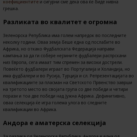
коефициентите
и сигурни сме дека ова ќе биде нивна
грешка.
Разликата во квалитет е огромна
Зеленорска Република има голем напредок во последните
неколку години. Оваа земја беше една од послабите во
Африка, но откако Фудбалската Федерација направи
кампања за да ги собере нејзините фудбалери распрскани
низ Европа, сега имаат тим спремен за високи дострели.
Повеќето фудбалери играат во Португалија и Холандија, но
има фудбалери и во Русија, Турција и сл. Репрезентацијата во
квалификациите за пласман на Светското Првенство заврши
на третото место во својата група со две победи и четири
порази и тоа две победи над Јужна Африка. Дефинитивно,
оваа селекција ќе игра голема улога во следните
квалификации во Африка.
Андора е аматерска селекција
За разлика од Зеленорска Република, Андора е една од