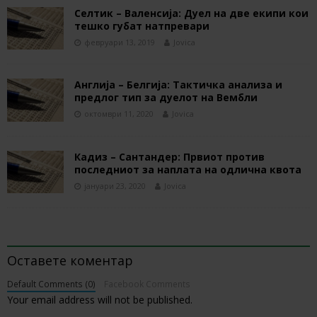
Селтик – Валенсија: Дуел на две екипи кои
тешко губат натпревари
февруари 13, 2019
Jovica
Англија – Белгија: Тактичка анализа и
предлог тип за дуелот на Вембли
октомври 11, 2020
Jovica
Кадиз – Сантандер: Првиот против
последниот за наплата на одлична квота
јануари 23, 2020
Jovica
BE THE FIRST TO COMMENT
Оставете коментар
Default Comments (0)
Facebook Comments
Your email address will not be published.