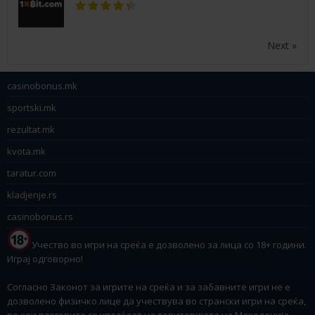
Next »
casinobonus.mk
sportski.mk
rezultat.mk
kvota.mk
taratur.com
kladjenje.rs
casinobonus.rs
Учество во игри на среќа е дозволено за лица со 18+ години.
Играј одговорно!
Согласно Законот за игрите на среќа и за забавните игри не е
дозволено физичко лице да учествува во странски игри на среќа,
во кои влоговите се уплаќаат на територијата на Македонија.