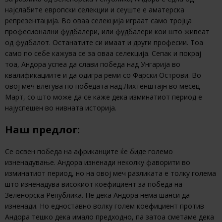
најслабите европски селекции и сеуште е аматерска
репрезентација. Во оваа селекција играат само тројца
професионални фудбалери, или фудбалери кои што живеат
од фудбалот. Останатите си имаат и други професии. Тоа
само по себе кажува се за оваа селекција. Сепак и покрај
тоа, Андора успеа да слави победа над Унгарија во
квалификациите и да одигра реми со Фарски Острови. Во
овој меч влегува по победата над Лихтенштајн во месец
Март, со што може да се каже дека изминатиот период е
најуспешен во нивната историја.
Наш предлог:
Се освен победа на африканците ќе биде големо
изненадување. Андора изненади неколку фаворити во
изминатиот период, но на овој меч разликата е толку голема
што изненадува високиот коефициент за победа на
Зеленорска Република. Не дека Андора нема шанси да
изненади. Но едноставно волку голем коефициент против
Андора тешко дека имало предходно, па затоа сметаме дека