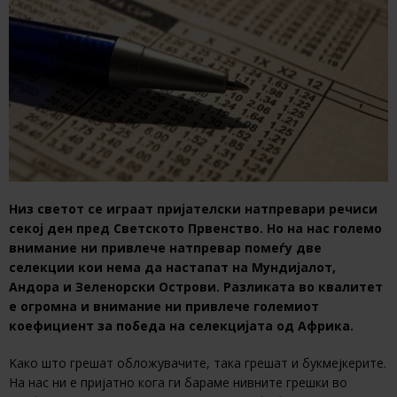
Низ светот се играат пријателски натпревари речиси
секој ден пред Светското Првенство. Но на нас големо
внимание ни привлече натпревар помеѓу две
селекции кои нема да настапат на Мундијалот,
Андора и Зеленорски Острови. Разликата во квалитет
е огромна и внимание ни привлече големиот
коефициент за победа на селекцијата од Африка.
Kако што грешат обложувачите, така грешат и букмејкерите.
На нас ни е пријатно кога ги бараме нивните грешки во