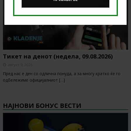
Тикет на денот (недела, 09.08.2026)
август 9, 2026
Пред нас е ден со одлична понуда, а за многу кратко ќе го
одбележиме официјалниот
[…]
НАЈНОВИ БОНУС ВЕСТИ