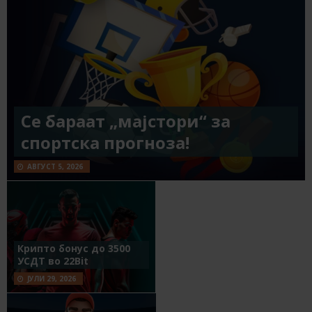
Се бараат „мајстори“ за
спортска прогноза!
АВГУСТ 5, 2026
Крипто бонус до 3500
УСДТ во 22Bit
ЈУЛИ 29, 2026