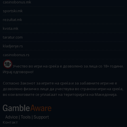
casinobonus.mk
sportski.mk
rezultat.mk
kvota.mk
taratur.com
kladjenje.rs
casinobonus.rs
Учество во игри на среќа е дозволено за лица со 18+ години.
Играј одговорно!
Согласно Законот за игрите на среќа и за забавните игри не е
дозволено физичко лице да учествува во странски игри на среќа,
во кои влоговите се уплаќаат на територијата на Македонија.
Контакт