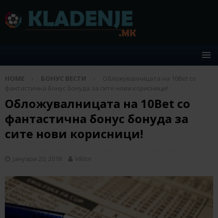
HOME
БОНУС ВЕСТИ
Обложувалницата на 10Bet со
фантастична бонус бонуда за сите нови корисници!
Обложувалницата на 10Bet со
фантастична бонус бонуда за
сите нови корисници!
јануари 20, 2018
Viktor