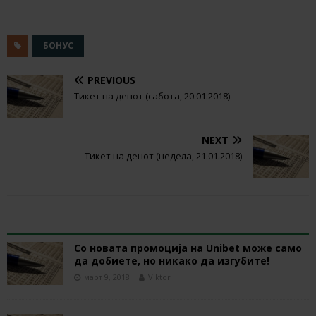
БОНУС
PREVIOUS
Тикет на денот (сабота, 20.01.2018)
NEXT
Тикет на денот (недела, 21.01.2018)
RELATED ARTICLES
Со новата промоција на Unibet може само
да добиете, но никако да изгубите!
март 9, 2018
Viktor