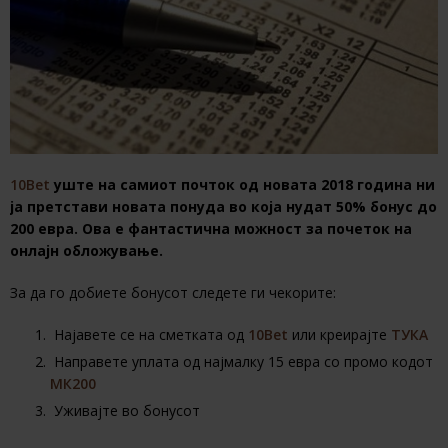
10Bet
уште на самиот почток од новата 2018 година ни
ја претстави новата понуда во која нудат 50% бонус до
200 евра. Ова е фантастична можност за почеток на
онлајн обложување.
За да го добиете бонусот следете ги чекорите:
Најавете се на сметката од
10Bet
или креирајте
ТУКА
Направете уплата од најмалку 15 евра со промо кодот
МК200
Уживајте во бонусот