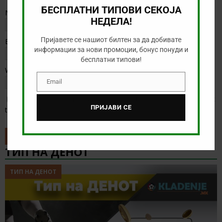
БЕСПЛАТНИ ТИПОВИ СЕКОЈА
Name
*
НЕДЕЛА!
Пријавете се нашиот билтен за да добивате
Email
*
информации за нови промоции, бонус понуди и
бесплатни типови!
Website
Email
Email
Save my name, email, and website in this browser for the next
ПРИЈАВИ СЕ
time I comment.
ТИП НА ДЕНОТ
ТИП НА ДЕНОТ