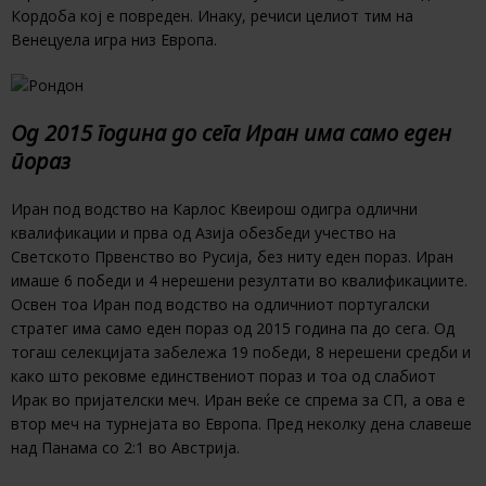
Кордоба кој е повреден. Инаку, речиси целиот тим на
Венецуела игра низ Европа.
Од 2015 година до сега Иран има само еден
пораз
Иран под водство на Карлос Квеирош одигра одлични
квалификации и прва од Азија обезбеди учество на
Светското Првенство во Русија, без ниту еден пораз. Иран
имаше 6 победи и 4 нерешени резултати во квалификациите.
Освен тоа Иран под водство на одличниот португалски
стратег има само еден пораз од 2015 година па до сега. Од
тогаш селекцијата забележа 19 победи, 8 нерешени средби и
како што рековме единствениот пораз и тоа од слабиот
Ирак во пријателски меч. Иран веќе се спрема за СП, а ова е
втор меч на турнејата во Европа. Пред неколку дена славеше
над Панама со 2:1 во Австрија.