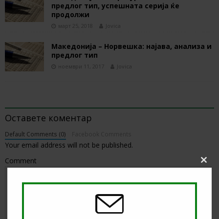
предлог тип, успешната серија ќе
продолжи
март 25, 2018
Jovica
Македонија – Норвешка: најава, анализа и
предлог тип
ноември 11, 2017
Jovica
BE THE FIRST TO COMMENT
Оставете коментар
Default Comments (0)
Facebook Comments
Your email address will not be published.
Comment
Clos
this
modu