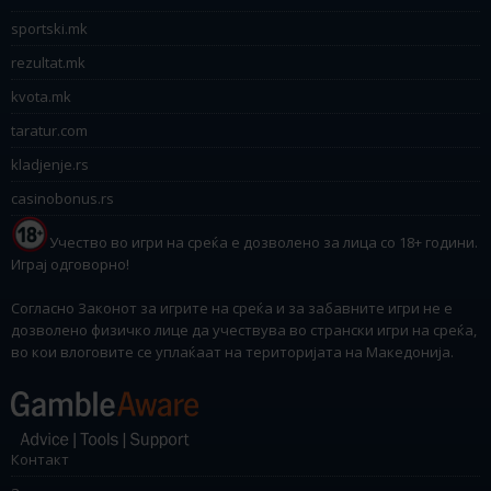
sportski.mk
rezultat.mk
kvota.mk
taratur.com
kladjenje.rs
casinobonus.rs
Учество во игри на среќа е дозволено за лица со 18+ години.
Играј одговорно!
Согласно Законот за игрите на среќа и за забавните игри не е
дозволено физичко лице да учествува во странски игри на среќа,
во кои влоговите се уплаќаат на територијата на Македонија.
Контакт