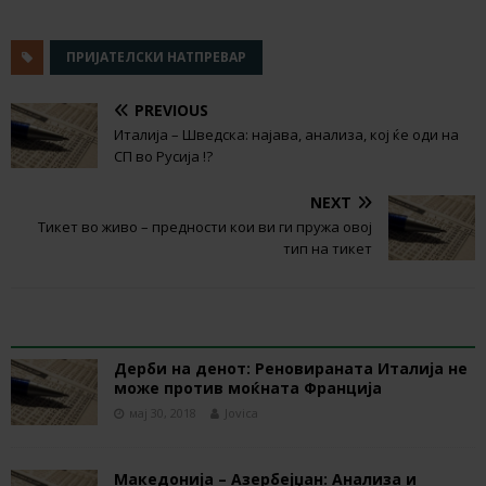
ПРИЈАТЕЛСКИ НАТПРЕВАР
PREVIOUS
Италија – Шведска: најава, анализа, кој ќе оди на
СП во Русија !?
NEXT
Тикет во живо – предности кои ви ги пружа овој
тип на тикет
RELATED ARTICLES
Дерби на денот: Реновираната Италија не
може против моќната Франција
мај 30, 2018
Jovica
Македонија – Азербејџан: Анализа и