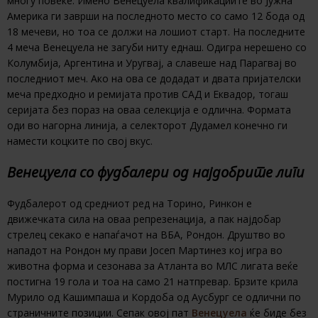
многу повеќе. Имено Венецуела квалификациите во Јужна
Америка ги заврши на последното место со само 12 бода од
18 мечеви, но тоа се должи на лошиот старт. На последните
4 меча Венецуела не загуби ниту еднаш. Одигра нерешено со
Колумбија, Аргентина и Уругвај, а славеше над Парагвај во
последниот меч. Ако на ова се додадат и двата пријателски
меча предходно и ремијата против САД и Еквадор, тогаш
серијата без пораз на оваа селекција е одлична. Формата
оди во нагорна линија, а селекторот Дудамел конечно ги
намести коцките по свој вкус.
Венецуела со фудбалери од најдобрите лиги
Фудбалерот од средниот ред на Торино, Ринкон е
движечката сила на оваа репрезенација, а пак најдобар
стрелец секако е напаѓачот на ВБА, Рондон. Друштво во
нападот на Рондон му прави Јосеп Мартинез кој игра во
животна форма и сезонава за Атланта во МЛС лигата веќе
постигна 19 гола и тоа на само 21 натпревар. Брзите крила
Мурило од Кашимпаша и Кордоба од Аусбург се одлични по
страничните позиции. Сепак овој пат
Венецуела
ќе биде без