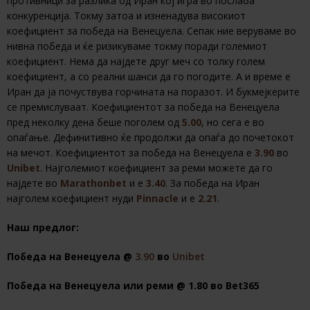
противници за разлика од Иран кој игра во послаба
конкуренција. Токму затоа и изненадува високиот
коефициент за победа на Венецуела. Сепак ние веруваме во
нивна победа и ќе ризикуваме токму поради големиот
коефициент. Нема да најдете друг меч со толку голем
коефициент, а со реални шанси да го погодите. А и време е
Иран да ја почуствува горчината на поразот. И букмејкерите
се премислуваат. Коефициентот за победа на Венецуела
пред неколку дена беше поголем од
5.00
, но сега е во
опаѓање. Дефинитивно ќе продолжи да опаѓа до почетокот
на мечот. Коефициентот за победа на Венецуела е
3.90
во
Unibet
. Најголемиот коефициент за реми можете да го
најдете во
Marathonbet
и е
3.40
. За победа на Иран
најголем коефициент нуди
Pinnacle
и е
2.21
.
Наш предлог:
Победа на Венецуела @
3.90
во
Unibet
Победа на Венецуела или реми @ 1.80 во Bet365