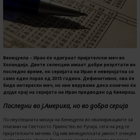
Венецуела – Иран ќе одиграат пријателски меч во
Холандија. Двете селекции имаат добри резултати во
последно време, но серијата на Иран е неверојатна со
само еден пораз од 2015 година. Дефинитивно, ова ќе
биде интересен меч, но ние веруваме дека конечно ќе
дојде крај на серијата на Иран предводен од Квеирош.
Последни во Ј.Америка, но во добра серија
По неуспешната мисија на Венецуела во квалификациите за
пласман на Светското Првенство во Русија, сега на ред се
пријателските мечеви. Од нив венецуелската јавност очекува