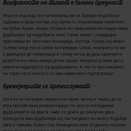
Воиграноста на тимот е голема предност
Играта под водство на Квеирош им се базира на длабока
одбрана и брзи контри, кој најчесто ги реализира напаѓачот
на Рубин Казан, Азмун. Искрено во оваа репрезентација нема
фудбалери од најдобрите лиги. Сепак имаат стандардни
првотимци во лиги како Холандија, Белгија, Русија кој имаат
големо искуство и силни натпревари. Сепак, воиграноста им
е доведена до перфекција и токму затоа дојдоа одличните
резултати и оваа неверојатна серија. Квеирош успева да го
извлече најдоброто од фудбалерите. А тие го пресликуваат
на терен сето она што го има замислено португалецот.
Букмејкерите се премислуваат
Кога ќе се погледне серијата на Иран, многу е тешко да се
игра против оваа репрезнтација. Но ако ги погледнеме
фудбалерите на двата тима, се доаѓа до заклучок дека
Венецуела има фудбалери кој настапуваат во многу подобри
лиги и тимови. Освен тоа, Венецуела игра со далеку посилни