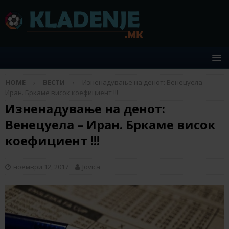
HOME
ВЕСТИ
Изненадување на денот: Венецуела –
Иран. Бркаме висок коефициент !!!
Изненадување на денот:
Венецуела – Иран. Бркаме висок
коефициент !!!
ноември 12, 2017
Jovica