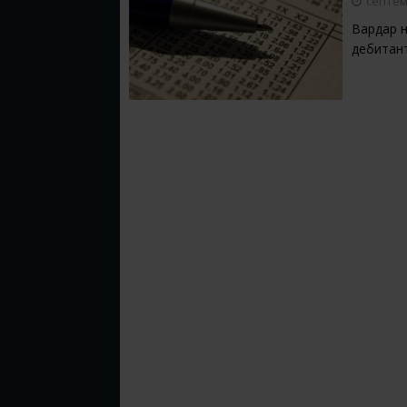
септем
Вардар н
дебитант