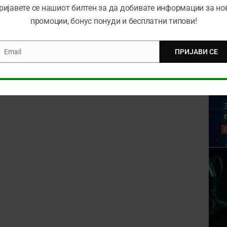
ријавете се нашиот билтен за да добивате информации за но
промоции, бонус понуди и бесплатни типови!
Email
ПРИЈАВИ СЕ
mail