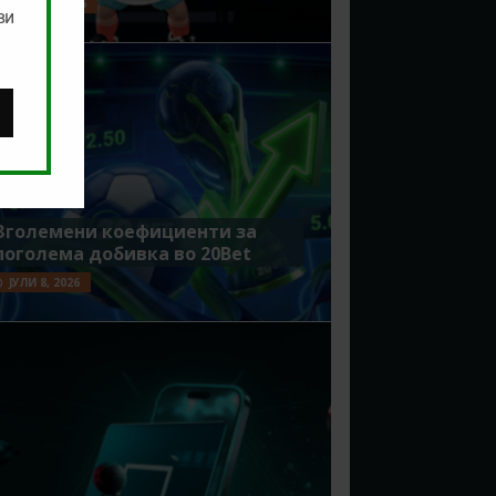
ЈУЛИ 15, 2026
ви
Зголемени коефициенти за
поголема добивка во 20Bet
ЈУЛИ 8, 2026