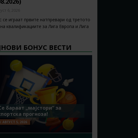
08.2026)
уст 6, 2026
с се играат првите натпревари од третото
 на квалификациите за Лига Европа и Лига
ЈНОВИ БОНУС ВЕСТИ
Се бараат „мајстори“ за
спортска прогноза!
АВГУСТ 5, 2026