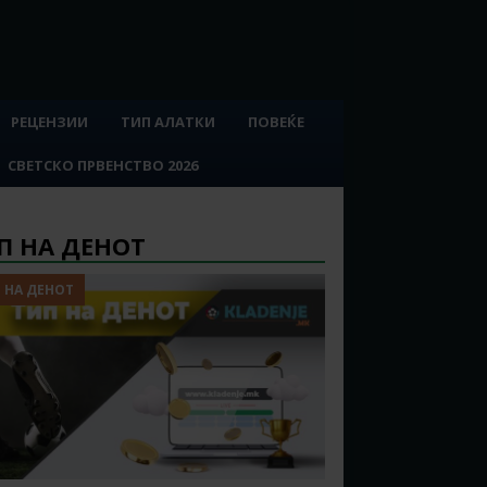
РЕЦЕНЗИИ
ТИП АЛАТКИ
ПОВЕЌЕ
СВЕТСКО ПРВЕНСТВО 2026
П НА ДЕНОТ
 НА ДЕНОТ