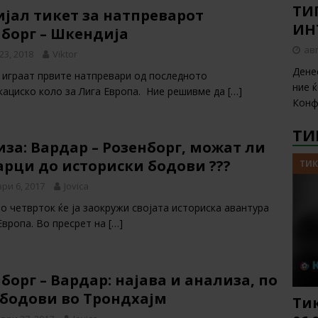
ТИП
јал тикет за натпреварот
ИН
борг – Шкендија
авг
23, 2018
Viktor
Дене
 играат првите натпревари од последното
ние 
кациско коло за Лига Европа. Ние решивме да
[…]
Конф
ТИ
за: Вардар – Розенборг, можат ли
рци до историски бодови ???
ТИК
ри 6, 2017
Jovica
о четврток ќе ја заокружи својата историска авантура
Европа. Во пресрет на
[…]
борг – Вардар: најава и анализа, по
 бодови во Трондхајм
Тик