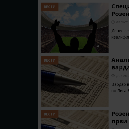
Специ
ВЕСТИ
Розен
август 
Денес се
квалифи
Анали
ВЕСТИ
варда
декемв
Вардар в
во Лига 
Розен
ВЕСТИ
први