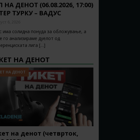
 НА ДЕНОТ (06.08.2026, 17:00)
ТЕР ТУРКУ – ВАДУС
уст 6, 2026
с има солидна понуда за обложување, а
ќе го анализираме дуелот од
еренциската лига
[…]
КЕТ НА ДЕНОТ
ЕТ НА ДЕНОТ
ет на денот (четврток,