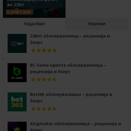
во 22Bit
ЈУЛИ 1, 2026
Најдобри
Најнови
22Bet обложувалница – рецензија и
бонус
BC Game крипто обложувалница –
рецензија и бонус
Bet365 обложувалница – рецензија и
бонус
Kingmaker обложувалница – рецензија и
бонус