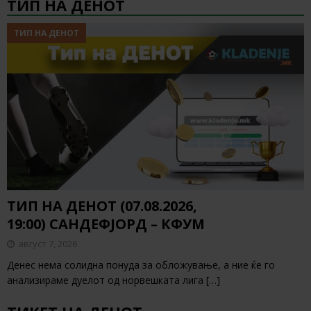
ТИП НА ДЕНОТ
ТИП НА ДЕНОТ
ТИП НА ДЕНОТ (07.08.2026,
19:00) САНДЕФЈОРД – КФУМ
август 7, 2026
Денес нема солидна понуда за обложување, а ние ќе го
анализираме дуелот од норвешката лига
[…]