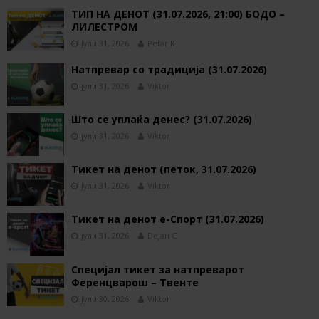
ТИП НА ДЕНОТ (31.07.2026, 21:00) БОДО –
ЛИЛЕСТРОМ
јули 31, 2026
Petar K.
Натпревар со традиција (31.07.2026)
јули 31, 2026
Viktor
Што се уплаќа денес? (31.07.2026)
јули 31, 2026
Viktor
Тикет на денот (петок, 31.07.2026)
јули 31, 2026
Viktor
Тикет на денот е-Спорт (31.07.2026)
јули 31, 2026
Dejan C
Специјал тикет за натпреварот
Ференцварош – Твенте
јули 30, 2026
Viktor