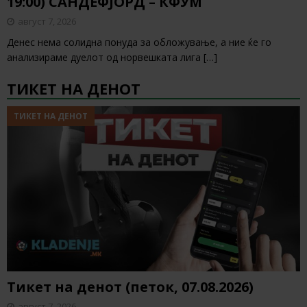
19:00) САНДЕФЈОРД – КФУМ
август 7, 2026
Денес нема солидна понуда за обложување, а ние ќе го
анализираме дуелот од норвешката лига
[…]
ТИКЕТ НА ДЕНОТ
ТИКЕТ НА ДЕНОТ
Тикет на денот (петок, 07.08.2026)
август 7, 2026