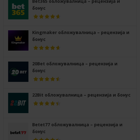
Bet365 обложувалница – рецензија и
бонус
Kingmaker обложувалница – рецензија и
бонус
20Bet обложувалница – рецензија и
бонус
22Bit обложувалница – рецензија и бонус
Betet77 обложувалница – рецензија и
бонус