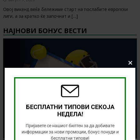
Овој викенд веќе бележиме старт на послабите европски
лиги, а за кратко ќе започнат и
[…]
НАЈНОВИ БОНУС ВЕСТИ
Clos
this
modu
БЕСПЛАТНИ ТИПОВИ СЕКОЈА
Се бараат „мајстори“ за
НЕДЕЛА!
спортска прогноза!
Пријавете се нашиот билтен за да добивате
информации за нови промоции, бонус понуди и
АВГУСТ 5, 2026
бесплатни типови!