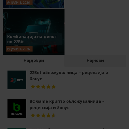
ЈУЛИ 8, 2026
Комбинација на денот
во 22Bit
ЈУЛИ 1, 2026
Најдобри
Најнови
22Bet обложувалница – рецензија и
бонус
BC Game крипто обложувалница –
рецензија и бонус