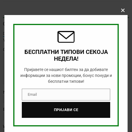
BE THE FIRST TO COMMENT
Clos
this
Оставете коментар
modu
Default Comments (0)
Facebook Comments
Your email address will not be published.
Comment
БЕСПЛАТНИ ТИПОВИ СЕКОЈА
НЕДЕЛА!
Пријавете се нашиот билтен за да добивате
информации за нови промоции, бонус понуди и
бесплатни типови!
Name
*
Email
Email
Email
*
ПРИЈАВИ СЕ
Website