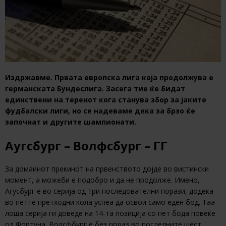
Издржавме. Првата европска лига која продолжува е
германската Бундеслига. Засега тие ќе бидат
единствени на теренот кога станува збор за јаките
фудбалски лиги, но се надеваме дека за брзо ќе
започнат и другите шампионати.
Аугсбург – Волфсбург – ГГ
За домаинот прекинот на првенството дојде во вистински
момент, а можеби е подобро и да не продолже. Имено,
Агусбург е во серија од три последователни порази, додека
во петте претходни кола успеа да освои само еден бод. Таа
лоша серија ги доведе на 14-та позиција со пет бода повеќе
од Фортуна. Волсфбург е без пораз во последните шест