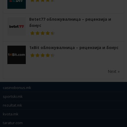
Betet77 обложувалница – рецензија и
бонус
1xBit обложувалница – рецензија и бонус
Next »
casinobonus.mk
sportski.mk
rezultat.mk
kvota.mk
taratur.com