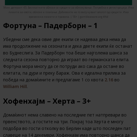
Мин. депозит: €5. Бесплатните облози се кредити за обложување. Потребна е регистрација. Има
лимити за квоти, облози и плаќање. Добивките не го вклучуваат влогот од кредити. Има
временски лимити и правила. | 18+ | gambleaware.org #Ad
Фортуна – Падерборн – 1
Убедени сме дека овие две екипи се надеваа дека нема да
има продолжение на сезоната и дека двете екипи ќе останат
во Буднеслига. За Падерборн тоа беше најголема шанса за
следната сезона повторно да играат во германската елита.
Фортуна мора многу да се потруди ако сака да остане во
елитата, па дури и преку бараж. Ова е идеална прилика за
победа на домаќините и предлагаме 1 со квота
2.16
во
William Hill
.
Хофенхајм – Херта – 3+
Домаќинот нема славено на последние пет натпревари во
првенството, а гостите на три. Покрај тоа Херта е многу
подобра во гости отколку во Берлин каде што последен пат
славеше на 14 декември. Хофенхајм има повторно шанса да