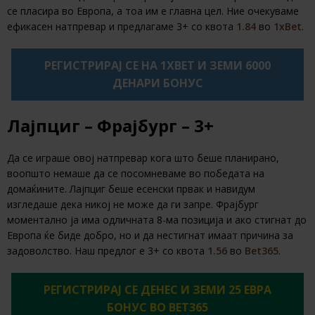
се пласира во Европа, а тоа им е главна цел. Ние очекуваме
ефикасен натпревар и предлагаме 3+ со квота
1.84
во
1xBet
.
РЕГИСТРИРАЈ СЕ НА 1XBET И ЗЕМИ 6000
ДЕНАРИ БОНУС
Лајпциг – Фрајбург – 3+
Да се играше овој натпревар кога што беше планирано,
воопшто немаше да се посомневаме во победата на
домаќините. Лајпциг беше есенски првак и навидум
изгледаше дека никој не може да ги запре. Фрајбург
моментално ја има одличната 8-ма позиција и ако стигнат до
Европа ќе биде добро, но и да нестигнат имаат причина за
задоволство. Наш предлог е 3+ со квота
1.56
во
Bet365
.
РЕГИСТРИРАЈ СЕ ДЕНЕС И ЗЕМИ 25 ЕВРА
БОНУС ВО BET365