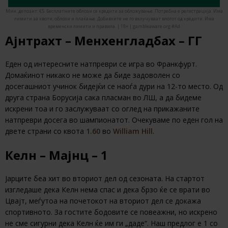
Мин. депозит: €5. Бесплатните облози се кредити за обложување. Потребна е регистрација. Има
лимити за квоти, облози и плаќање. Добивките не го вклучуваат влогот од кредити. Има
временски лимити и правила. | 18+ | gambleaware.org #Ad
Ајнтрахт – Менхенгладбах – ГГ
Еден од интересните натпреври се игра во Франкфурт.
Домаќинот никако не може да биде задоволен со
досегашниот учинок бидејќи се наоѓа дури на 12-то место. Од
друга страна Борусија сака пласман во ЛШ, а да бидеме
искрени тоа и го заслужуваат со оглед на прикажаните
натпреври досега во шампионатот. Очекуваме по еден гол на
двете страни со квота
1.60
во
William Hill
.
Келн – Мајнц – 1
Јарците беа хит во вториот дел од сезоната. На стартот
изгледаше дека Келн нема спас и дека брзо ќе се врати во
Цвајт, меѓутоа на почетокот на вториот дел се докажа
спортивното. За гостите бодовите се повеажни, но искрено
не сме сигурни дека Келн ќе им ги „даде“. Наш предлог е 1 со