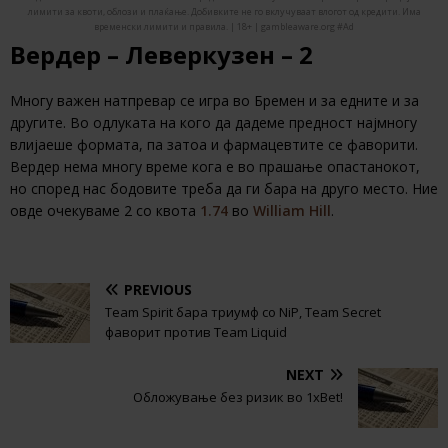
лимити за квоти, облози и плаќање. Добивките не го вклучуваат влогот од кредити. Има
временски лимити и правила. | 18+ | gambleaware.org #Ad
Вердер – Леверкузен – 2
Многу важен натпревар се игра во Бремен и за едните и за
другите. Во одлуката на кого да дадеме предност најмногу
влијаеше формата, па затоа и фармацевтите се фаворити.
Вердер нема многу време кога е во прашање опастанокот,
но според нас бодовите треба да ги бара на друго место. Ние
овде очекуваме 2 со квота
1.74
во
William Hill
.
PREVIOUS
Team Spirit бара триумф со NiP, Team Secret
фаворит против Team Liquid
NEXT
Обложување без ризик во 1xBet!