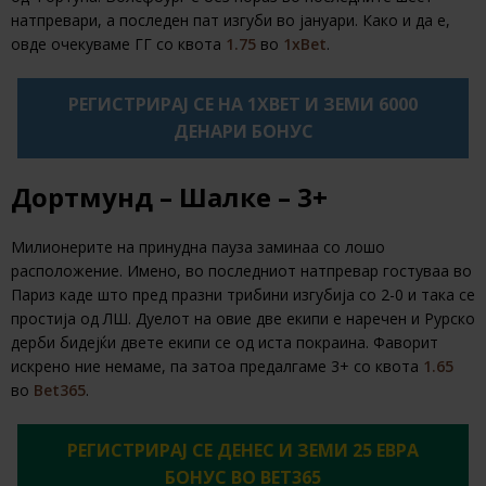
натпревари, а последен пат изгуби во јануари. Како и да е,
овде очекуваме ГГ со квота
1.75
во
1xBet
.
РЕГИСТРИРАЈ СЕ НА 1XBET И ЗЕМИ 6000
ДЕНАРИ БОНУС
Дортмунд – Шалке – 3+
Милионерите на принудна пауза заминаа со лошо
расположение. Имено, во последниот натпревар гостуваа во
Париз каде што пред празни трибини изгубија со 2-0 и така се
простија од ЛШ. Дуелот на овие две екипи е наречен и Рурско
дерби бидејќи двете екипи се од иста покраина. Фаворит
искрено ние немаме, па затоа предалгаме 3+ со квота
1.65
во
Bet365
.
РЕГИСТРИРАЈ СЕ ДЕНЕС И ЗЕМИ 25 ЕВРА
БОНУС ВО BET365