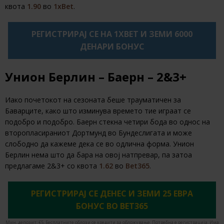
квота
1.90
во
1xBet
.
РЕГИСТРИРАЈ СЕ НА 1XBET И ЗЕМИ 6000
ДЕНАРИ БОНУС
Унион Берлин – Баерн – 2&3+
Иако почетокот на сезоната беше трауматичен за
Баварците, како што изминува времето тие играат се
подобро и подобро. Баерн стекна четири бода во однос на
второпласираниот Дортмунд во Бундеслигата и може
слободно да кажеме дека се во одлична форма. Унион
Берлин нема што да бара на овој натпревар, па затоа
предлагаме 2&3+ со квота
1.62
во
Bet365
.
РЕГИСТРИРАЈ СЕ ДЕНЕС И ЗЕМИ 25 ЕВРА
БОНУС ВО BET365
Мин. депозит: €5. Бесплатните облози се кредити за обложување. Потребна е регистрација. Има