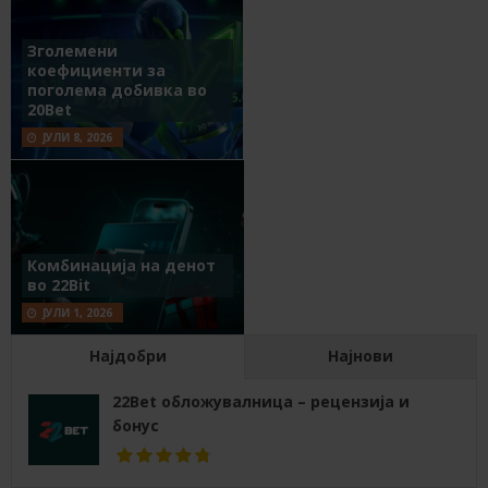
Зголемени
коефициенти за
поголема добивка во
20Bet
ЈУЛИ 8, 2026
Комбинација на денот
во 22Bit
ЈУЛИ 1, 2026
Најдобри
Најнови
22Bet обложувалница – рецензија и
бонус