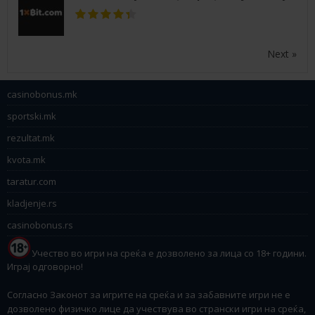
Next »
casinobonus.mk
sportski.mk
rezultat.mk
kvota.mk
taratur.com
kladjenje.rs
casinobonus.rs
Учество во игри на среќа е дозволено за лица со 18+ години.
Играј одговорно!
Согласно Законот за игрите на среќа и за забавните игри не е
дозволено физичко лице да учествува во странски игри на среќа,