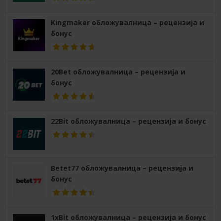
Kingmaker обложувалница – рецензија и
бонус
20Bet обложувалница – рецензија и
бонус
22Bit обложувалница – рецензија и бонус
Betet77 обложувалница – рецензија и
бонус
1xBit обложувалница – рецензија и бонус