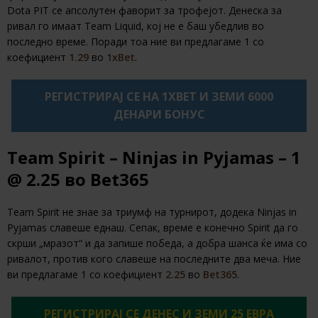
Dota PIT се апсолутен фаворит за трофејот. Денеска за
ривал го имаат Team Liquid, кој не е баш убедлив во
последно време. Поради тоа ние ви предлагаме 1 со
коефициент
1.29
во
1xBet
.
РЕГИСТРИРАЈ СЕ НА 1XBET И ЗЕМИ 6000
ДЕНАРИ БОНУС
Team Spirit – Ninjas in Pyjamas – 1
@ 2.25 во
Bet365
Team Spirit не знае за триумф на турнирот, додека Ninjas in
Pyjamas славеше еднаш. Сепак, време е конечно Spirit да го
скрши „мразот“ и да запише победа, а добра шанса ќе има со
ривалот, против кого славеше на последните два меча. Ние
ви предлагаме 1 со коефициент
2.25
во
Bet365
.
РЕГИСТРИРАЈ СЕ ДЕНЕС И ЗЕМИ 25 ЕВРА