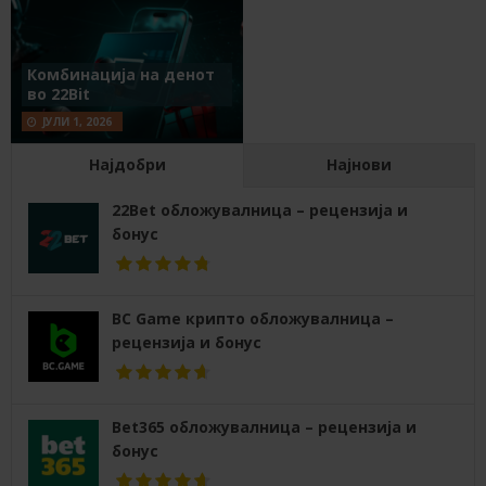
Комбинација на денот
во 22Bit
ЈУЛИ 1, 2026
Најдобри
Најнови
22Bet обложувалница – рецензија и
бонус
BC Game крипто обложувалница –
рецензија и бонус
Bet365 обложувалница – рецензија и
бонус