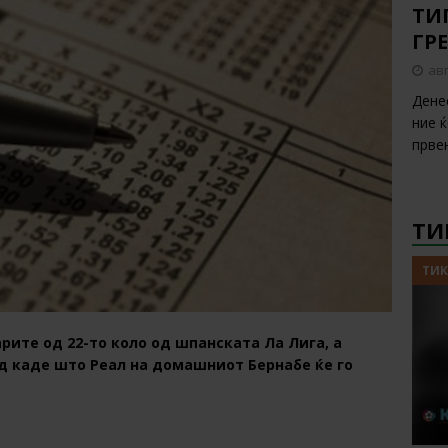
ТИП
ГР
авг
Дене
ние 
прве
ТИ
ТИК
рите од 22-то коло од шпанската Ла Лига, а
д каде што Реал на домашниот Бернабе ќе го