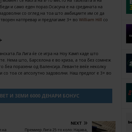
 момент се наоѓа на 8-то место на табелата и на
беди и само еден пораз.Осасуна е на средината на
задоволни со оглед на тоа што амбициите им се да
отворен натпревар и предлагаме 3+ во
William Hill
со
+
нската Ла Лига ќе се игра на Ноу Камп каде што
те. Нема што, Барселона е во криза, а тоа без сомнеж
о беа поразени од Валенсија. Леванте веќе неколку
и со тоа се апсолутно задоволни. Наш предлог е 3+ во
XBET И ЗЕМИ 6000 ДЕНАРИ БОНУС
NEXT
и на
Премиер Лига 25-то коло: Најава,