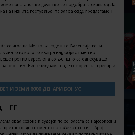
времен опстанок во друштво со најдобрите екипи од Ла
ска на нивните гостувања, па затоа овде предлагаме 1
 ќе се игра на Местаља каде што Валенсија ќе ги
о минатото коло го изигра најдобриот меч во
еше против Барселона со 2-0. Што се однесува до
и за овој тим. Ние очекуваме овде отворен натпревар и
XBET И ЗЕМИ 6000 ДЕНАРИ БОНУС
 – ГГ
ми оваа сезона и судејќи по се, засега се најсериозни
а претпоследното место на табелата со ист број
л. Сепак, мора да признаеме дека во последно време