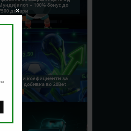
Мундијалот – 100% бонус до
7500 денари
Close
this
ЈУЛИ 15, 2026
module
Зголемени коефициенти за
ви
поголема добивка во 20Bet
ЈУЛИ 8, 2026