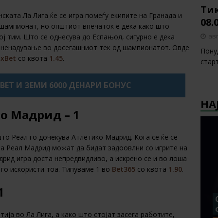
Тик
ската Ла Лига ќе се игра помеѓу екипите на Гранада и
08.
 шампионат, но општиот впечаток е дека како што
авг
ој тим. Што се однесува до Еспањол, сигурно е дека
изненадување во досегашниот тек од шампионатот. Овде
Пону
1xBet
со квота
1.45
.
стар
XBET И ЗЕМИ 6000 ДЕНАРИ БОНУС
НА
о Мадрид – 1
што Реал го дочекува Атлетико Мадрид. Кога се ќе се
на Реал Мадрид можат да бидат задоовлни со игрите на
дрид игра доста непредвидливо, а искрено се и во лоша
 го искористи тоа. Типуваме 1 во
Bet365
со квота
1.90
.
1
ија во Ла Лига, а како што стојат засега работите,