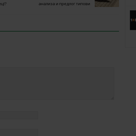
ец!?
анализа и предлог типови