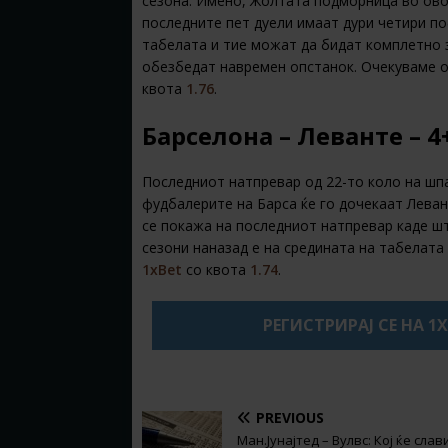
сезона. Имено, Жолтата подморница во овој
последните пет дуели имаат дури четири по
табелата и тие можат да бидат комплетно 
обезбедат навремен опстанок. Очекуваме 
квота
1.76
.
Барселона – Леванте – 4
Последниот натпревар од 22-то коло на шпа
фудбалерите на Барса ќе го дочекаат Леван
се покажа на последниот натпревар каде шт
сезони наназад е на средината на табелата 
1xBet
со квота
1.74
.
РЕГИСТРИРАЈ СЕ НА 1
PREVIOUS
Ман.Јунајтед – Вулвс: Кој ќе слав