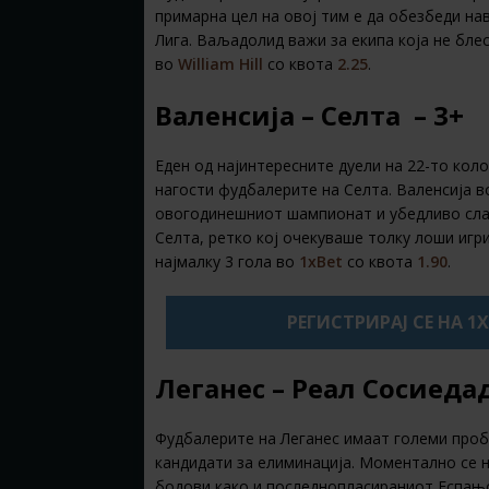
примарна цел на овој тим е да обезбеди на
Лига. Ваљадолид важи за екипа која не бле
во
William Hill
со квота
2.25
.
Валенсија – Селта – 3+
Еден од најинтересните дуели на 22-то коло
нагости фудбалерите на Селта. Валенсија в
овогодинешниот шампионат и убедливо слав
Селта, ретко кој очекуваше толку лоши игр
најмалку 3 гола во
1xBet
со квота
1.90
.
РЕГИСТРИРАЈ СЕ НА 1
Леганес – Реал Сосиедад
Фудбалерите на Леганес имаат големи пробле
кандидати за елиминација. Моментално се н
бодови како и последнопласираниот Еспањо