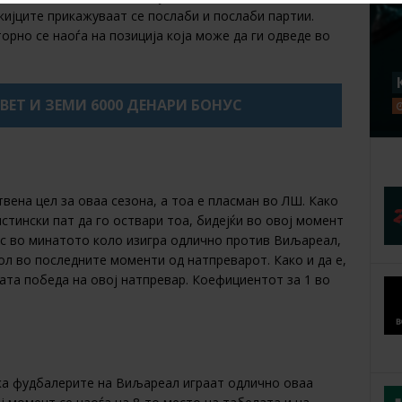
кијците прикажуваат се послаби и послаби партии.
орно се наоѓа на позиција која може да ги одведе во
XBET И ЗЕМИ 6000 ДЕНАРИ БОНУС
вена цел за оваа сезона, а тоа е пласман во ЛШ. Како
стински пат да го оствари тоа, бидејќи во овој момент
ес во минатото коло изигра одлично против Виљареал,
ол во последните моменти од натпреварот. Како и да е,
ата победа на овој натпревар. Коефициентот за 1 во
дека фудбалерите на Виљареал играат одлично оваа