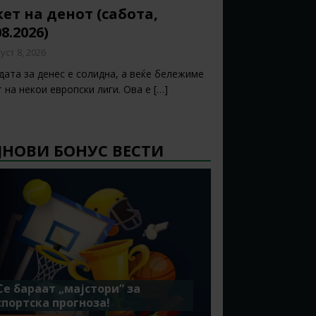
ет на денот (сабота,
08.2026)
уст 8, 2026
дата за денес е солидна, а веќе бележиме
т на некои европски лиги. Ова е
[…]
ЈНОВИ БОНУС ВЕСТИ
Се бараат „мајстори“ за
спортска прогноза!