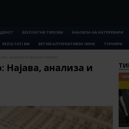
 ДЕНОТ
БЕСПЛАТНИ ТИПОВИ
АНАЛИЗА НА НАТПРЕВАРИ
REZULTATI MK
BET365 АЛТЕРНАТИВЕН ЛИНК
ТУРНИРИ
ајава, анализа и предлог типови
ТИ
: Најава, анализа и
ТИП