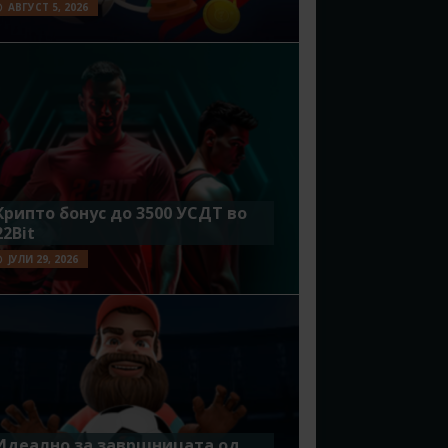
АВГУСТ 5, 2026
Крипто бонус до 3500 УСДТ во
22Bit
ЈУЛИ 29, 2026
Идеално за завршницата од