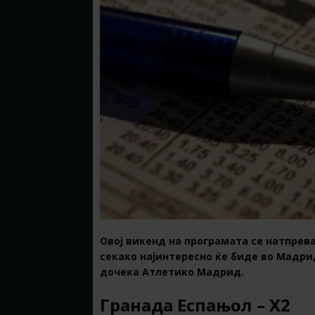
Овој викенд на програмата се натпрева
секако најинтересно ќе биде во Мадри
дочека Атлетико Мадрид.
Гранада Еспањол – Х2