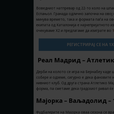
Воведниот натпревар од 22-то коло на шпан
Еспањол. Гранада одлично започна на овој
минува времето, така и формата паѓа на ов
екипата од Каталонија е најнепријатното 
очекуваме Х2 и предлагаме да изиграте во
РЕГИСТРИРАЈ СЕ НА 1
Реал Мадрид – Атлетик
Дерби на колото се игра на Бернабеу каде 
собере и одземе, сигурно е дека фановите 
нивниот клуб. Од друга страна Атлетико Ма
форма, па сметаме дека градскиот ривал ќе
Мајорка – Ваљадолид – 
Фудбалерите на Мајорка оваа сезона се врат