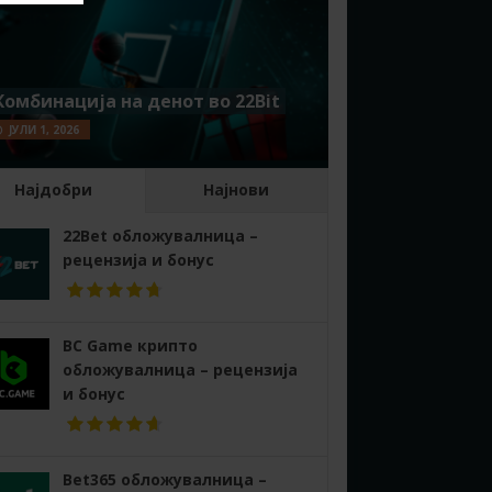
Комбинација на денот во 22Bit
ЈУЛИ 1, 2026
Најдобри
Најнови
22Bet обложувалница –
рецензија и бонус
BC Game крипто
обложувалница – рецензија
и бонус
Bet365 обложувалница –