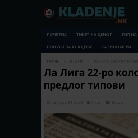
ПОЧЕТНА
ТИКЕТ НА ДЕНОТ
ТИП НА
БОНУСИ ЗА КЛАДЕЊЕ
КАЗИНО ИГРИ
HOME
ВЕСТИ
Ла Лига 22-ро коло: Н
Ла Лига 22-ро коло
предлог типови
јануари 31, 2020
Viktor
Вести