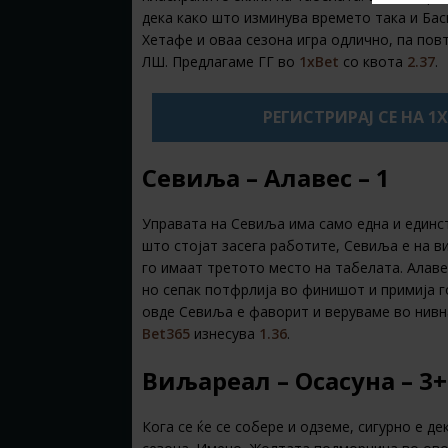
дека како што изминува времето така и Бас
Хетафе и оваа сезона игра одлично, па повт
ЛШ. Предлагаме ГГ во
1xBet
со квота
2.37
.
РЕГИСТРИРАЈ СЕ НА 1
Севиља – Алавес – 1
Управата на Севиља има само една и единст
што стојат засега работите, Севиља е на ви
го имаат третото место на табелата. Алав
но сепак потфрлија во финишот и примија г
овде Севиља е фаворит и веруваме во нивн
Bet365
изнесува
1.36
.
Виљареал – Осасуна – 3+
Кога се ќе се собере и одземе, сигурно е 