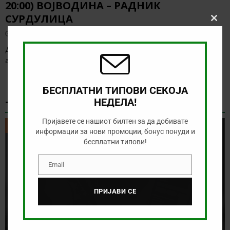
20:00) ВОЈВОДИНА – РАДНИК
СУРДУЛИЦА
Clos
this
август 9, 2026
modu
Денес има солидна понуда за обложување, а ние ќе го
анализираме дуелот од српската Суперлига
[…]
БЕСПЛАТНИ ТИПОВИ СЕКОЈА
НЕДЕЛА!
ТИКЕТ НА ДЕНОТ
Пријавете се нашиот билтен за да добивате
ТИКЕТ НА ДЕНОТ
информации за нови промоции, бонус понуди и
бесплатни типови!
Email
Email
ПРИЈАВИ СЕ