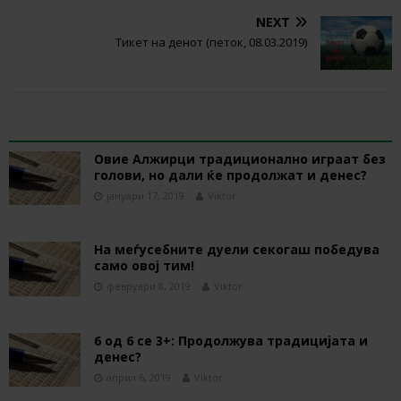
NEXT
Тикет на денот (петок, 08.03.2019)
RELATED ARTICLES
Овие Алжирци традиционално играат без
голови, но дали ќе продолжат и денес?
јануари 17, 2019
Viktor
На меѓусебните дуели секогаш победува
само овој тим!
февруари 8, 2019
Viktor
6 од 6 се 3+: Продолжува традицијата и
денес?
април 6, 2019
Viktor