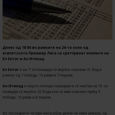
Денес од 18:00 во рамките на 24-то коло од
египетската Премиер Лига се сретнуваат екипите на
Ел Ентаг и Ал Итихад.
Ел Ентаг
е на 7-та позиција со вкупно освоени 31 бод и
учинок од 7 победи, 10 реми и 7 порази.
Ал Итихад
е нешто полошо пласиран и се наоѓаа на 15-та
позиција со вкупно 25 бода кои ги има освоено преку 5
победи, 10 реми и 8 порази.
Во последните четири меѓусебни дуели на овие ривали, на