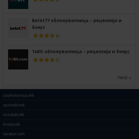
Betet77 обложувалница – рецензија и
бонус
1xBit обложувалница – рецензија и бонус
Next »
casinobonus.mk
sportski.mk
rezultat.mk
kvota.mk
taratur.com