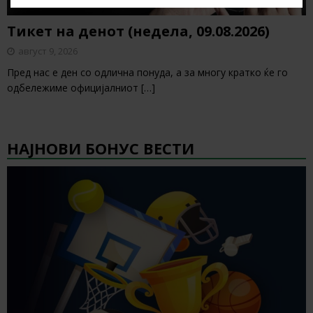
Тикет на денот (недела, 09.08.2026)
август 9, 2026
Пред нас е ден со одлична понуда, а за многу кратко ќе го
одбележиме официјалниот
[…]
НАЈНОВИ БОНУС ВЕСТИ