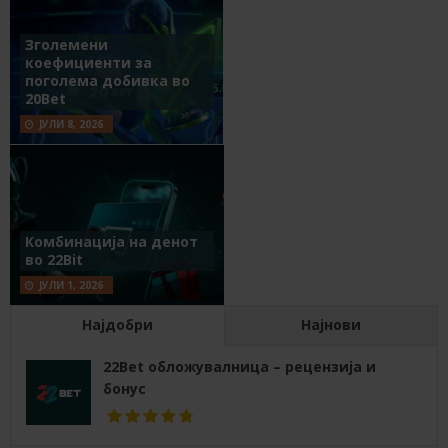
Зголемени
коефициенти за
поголема добивка во
20Bet
ЈУЛИ 8, 2026
Комбинација на денот
во 22Bit
ЈУЛИ 1, 2026
Најдобри
Најнови
22Bet обложувалница – рецензија и
бонус