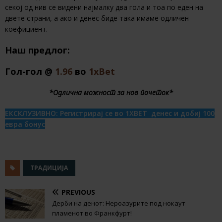
секој од нив се видени најмалку два гола и тоа по еден на
двете страни, а ако и денес биде така имаме одличен
коефициент.
Наш предлог:
Гол-гол @
1.96
во
1xBet
*Одлична можност за нов почеток*
ЕКСКЛУЗИВНО: Регистрирај се во 1XBET денес и добиј 100
евра бонус
ТРАДИЦИЈА
PREVIOUS
Дерби на денот: Нероазурите под нокаут
пламенот во Франкфурт!