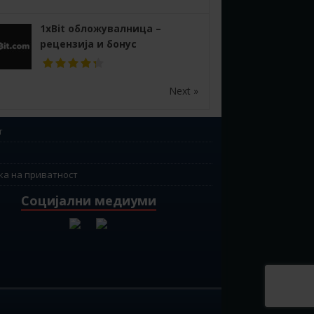
1xBit обложувалница –
рецензија и бонус
Next »
т
ка на приватност
Социјални медиуми