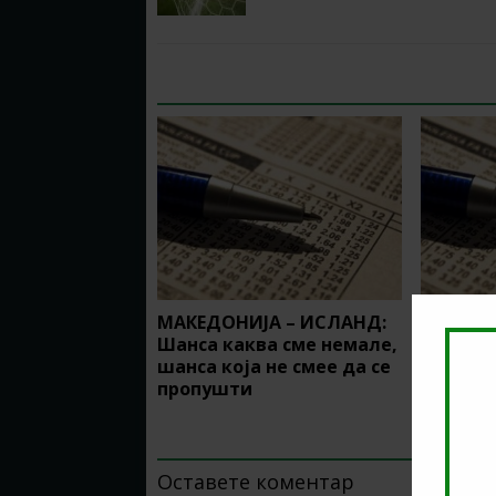
RELATED ARTICLES
МАКЕДОНИЈА – ИСЛАНД:
ТИП НА
Шанса каква сме немале,
(18.12.2
шанса која не смее да се
КАРВИН
пропушти
BE THE FIRST TO COMMENT
Оставете коментар