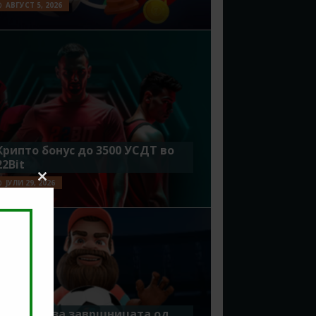
АВГУСТ 5, 2026
Крипто бонус до 3500 УСДТ во
22Bit
ЈУЛИ 29, 2026
Close
this
module
Идеално за завршницата од