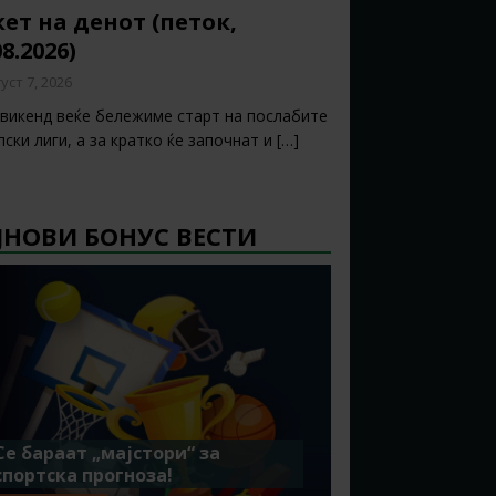
ет на денот (петок,
08.2026)
уст 7, 2026
 викенд веќе бележиме старт на послабите
ски лиги, а за кратко ќе започнат и
[…]
ЈНОВИ БОНУС ВЕСТИ
Се бараат „мајстори“ за
спортска прогноза!