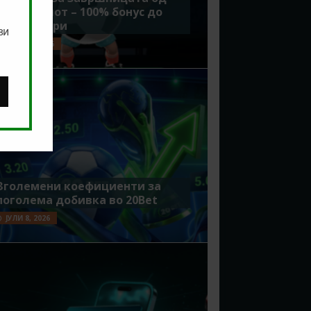
Мундијалот – 100% бонус до
7500 денари
ви
ЈУЛИ 15, 2026
Зголемени коефициенти за
поголема добивка во 20Bet
ЈУЛИ 8, 2026