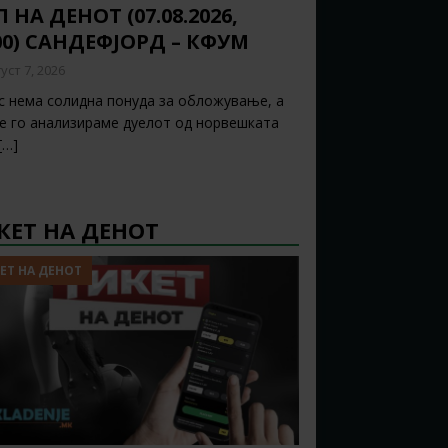
 НА ДЕНОТ (07.08.2026,
00) САНДЕФЈОРД – КФУМ
уст 7, 2026
с нема солидна понуда за обложување, а
ќе го анализираме дуелот од норвешката
[…]
КЕТ НА ДЕНОТ
ЕТ НА ДЕНОТ