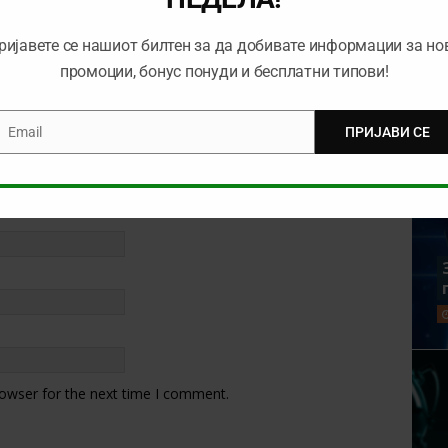
ријавете се нашиот билтен за да добивате информации за но
промоции, бонус понуди и бесплатни типови!
Email
ПРИЈАВИ СЕ
mail
rowser for the next time I comment.