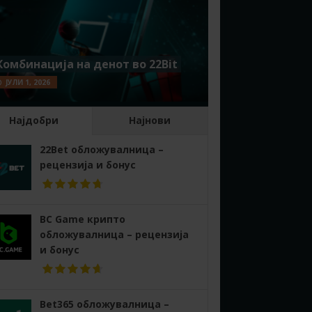
Комбинација на денот во 22Bit
ЈУЛИ 1, 2026
Најдобри
Најнови
22Bet обложувалница –
рецензија и бонус
BC Game крипто
обложувалница – рецензија
и бонус
Bet365 обложувалница –