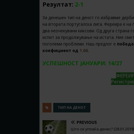
Резултат:
2-1
За денешен тип на денот го избравме дерб
на втората португалска лига. Фереира е на
два неочекувани киксови. Од друга страна г
испит за продолжување на истата. Ние смет
поголеми проблеми. Наш предлог е
победа
коефициент од
1.66.
УСПЕШНОСТ ЈАНУАРИ: 14/27
ФЕРЕИР
Регистри
ТИП НА ДЕНОТ
PREVIOUS
Што се уплаќа денес? (28.01.2019