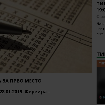
ТИП
19:
авг
Дене
ние 
лига
ТИ
ТИК
 ЗА ПРВО МЕСТО
8.01.2019: Фереира –