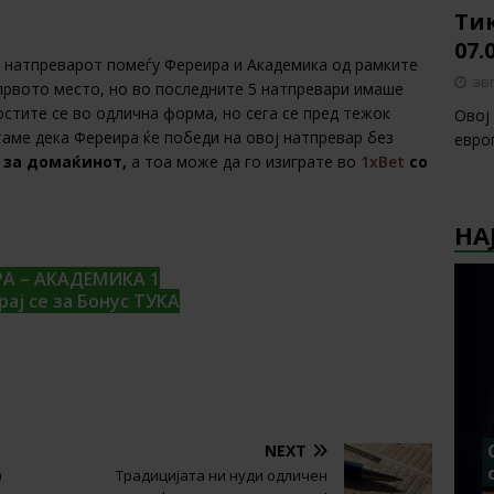
Тик
07.
и натпреварот помеѓу Фереира и Академика од рамките
авг
 првото место, но во последните 5 натпревари имаше
остите се во одлична форма, но сега се пред тежок
Овој
аме дека Фереира ќе победи на овој натпревар без
европ
 за домаќинот,
а тоа може да го изиграте во
1xBet
со
НА
А – АКАДЕМИКА 1
рај се за Бонус ТУКА
NEXT
)
Традицијата ни нуди одличен