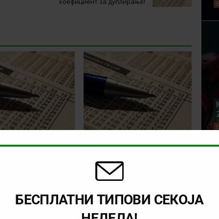
коефициент за дуплирање!
 ДЕНОТ:
ТИП НА ДЕНОТ:
021, 15:00 часот)
(04.04.2022, 19:00 часот)
А – ПЛЗЕН
МИТЈИЛАНД –
СИЛКЕБОРГ
БЕСПЛАТНИ ТИПОВИ СЕКОЈА
НЕДЕЛА!