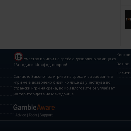
Контак
Учество во игри на среќа е дозволено за лица со
За нас
18+ години. Играј одговорно!
Полити
Согласно Законот за игрите на среќа и за забавните
игри не е дозволено физичко лице да учествува во
странски игри на среќа, во кои влоговите се уплаќаат
на територијата на Македонија.