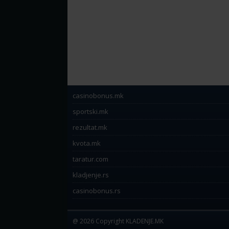
casinobonus.mk
sportski.mk
rezultat.mk
kvota.mk
taratur.com
kladjenje.rs
casinobonus.rs
@ 2026 Copyright KLADENJE.MK