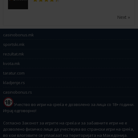
Next »
casinobonus.mk
sportski.mk
rezultat.mk
kvota.mk
taratur.com
kladjenje.rs
casinobonus.rs
Учество во игри на среќа е дозволено за лица со 18+ години.
Играј одговорно!
Согласно Законот за игрите на среќа и за забавните игри не е
дозволено физичко лице да учествува во странски игри на среќа,
во кои влоговите се уплаќаат на територијата на Македонија.