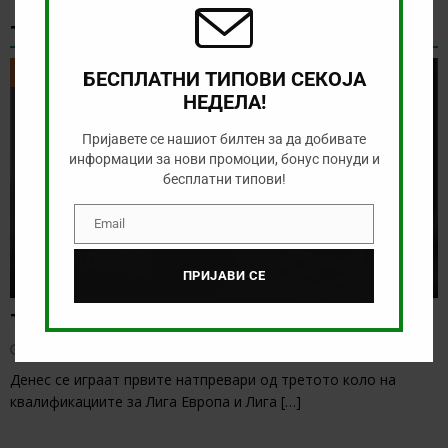
ТИКЕТ НА ДЕНОТ
ТИКЕТ НА ДЕНОТ
БЕСПЛАТНИ ТИПОВИ СЕКОЈА
НЕДЕЛА!
Пријавете се нашиот билтен за да добивате
информации за нови промоции, бонус понуди и
бесплатни типови!
Email
Email
ПРИЈАВИ СЕ
Тикет на денот (четврток, 06.08.2026)
август 6, 2026
Денес се играат првите натпревари од третото коло на
квалификациите за Лига Европа и Лига
[…]