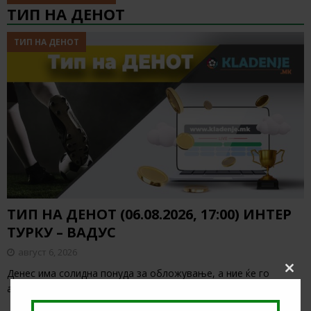
ТИП НА ДЕНОТ
ТИП НА ДЕНОТ
ТИП НА ДЕНОТ (06.08.2026, 17:00) ИНТЕР
ТУРКУ – ВАДУС
август 6, 2026
Денес има солидна понуда за обложување, а ние ќе го
Clos
this
анализираме дуелот од Конференциската лига
[…]
modu