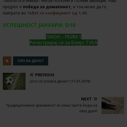
табелата и немаат некои посебни и големи амбиции. Наш
предлог е
победа за домаќинот,
а тоа може да го
изиграте во
1xBet со коефициент од 1.49.
УСПЕШНОСТ ЈАНУАРИ: 5/10
ЛИОН – РЕИМ 1
Регистрирај се за Бонус ТУКА
ТИП НА ДЕНОТ
PREVIOUS
Што се уплаќа денес? (11.01.2019)
NEXT
Традиционално домаќинот ги зема трите бода на
овој дуел!