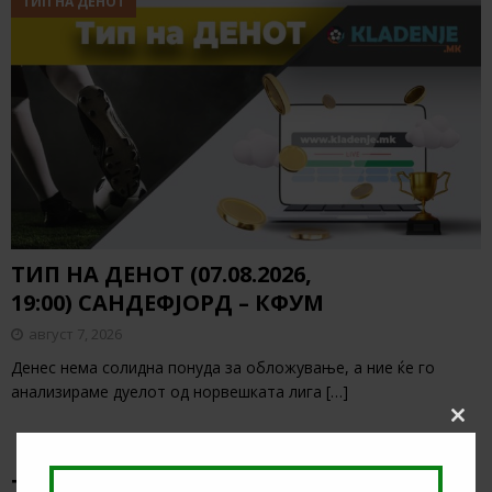
ТИП НА ДЕНОТ
ТИП НА ДЕНОТ (07.08.2026,
19:00) САНДЕФЈОРД – КФУМ
август 7, 2026
Денес нема солидна понуда за обложување, а ние ќе го
анализираме дуелот од норвешката лига
[…]
Clos
this
modu
ТИКЕТ НА ДЕНОТ