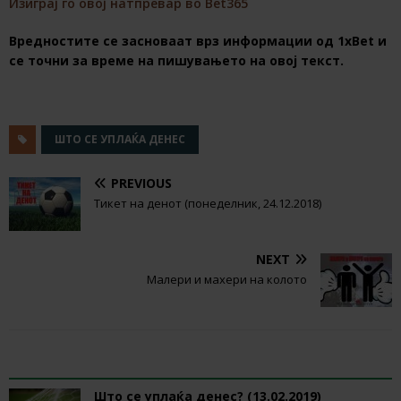
Изиграј го овој натпревар во Bet365
Вредностите се засноваат врз информации од 1хBet и
се точни за време на пишувањето на овој текст.
ШТО СЕ УПЛАЌА ДЕНЕС
PREVIOUS
Тикет на денот (понеделник, 24.12.2018)
NEXT
Малери и махери на колото
RELATED ARTICLES
Што се уплаќа денес? (13.02.2019)