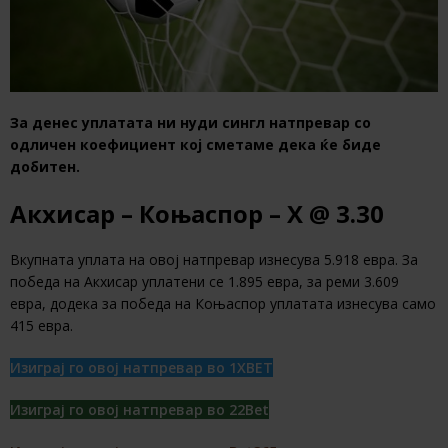
За денес уплатата ни нуди сингл натпревар со
одличен коефициент кој сметаме дека ќе биде
добитен.
Акхисар – Коњаспор – Х @ 3.30
Вкупната уплата на овој натпревар изнесува 5.918 евра. За
победа на Акхисар уплатени се 1.895 евра, за реми 3.609
евра, додека за победа на Коњаспор уплатата изнесува само
415 евра.
Изиграј го овој натпревар во 1XBET
Изиграј го овој натпревар во 22Bet