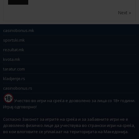
Next »
casinobonus.mk
sportski.mk
rezultat.mk
kvota.mk
taratur.com
kladjenje.rs
casinobonus.rs
Учество во игри на среќа е дозволено за лица со 18+ години.
Играј одговорно!
Согласно Законот за игрите на среќа и за забавните игри не е
дозволено физичко лице да учествува во странски игри на среќа,
во кои влоговите се уплаќаат на територијата на Македонија.