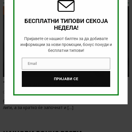
ТИКЕТ НА ДЕНОТ
БЕСПЛАТНИ ТИПОВИ СЕКОЈА
НЕДЕЛА!
Пријавете се нашиот билтен за да добивате
информации за нови промоции, бонус понуди и
бесплатни типови!
Email
Email
ПРИЈАВИ СЕ
Тикет на денот (петок, 07.08.2026)
август 7, 2026
Овој викенд веќе бележиме старт на послабите европски
лиги, а за кратко ќе започнат и
[…]