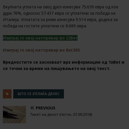
Вкупната уплата на овој дуел изнесува 75.639 евра од кое
дури 76%, односно 57.437 евра се уплатени за победа на
Италија. Уплатата за реми изнесува 9.514 евра, додека за
победа на гостите уплатени се 8.689 евра.
Изиграј го овој натпревар во 22Bet
Изиграј го овој натпревар во Bet365
Вредностите се засноваат врз информации од 1хBet и
се точни за време на пишувањето на овој текст.
ШТО СЕ УПЛАЌА ДЕНЕС
PREVIOUS
Тикет на денот (петок, 07.09.2018)