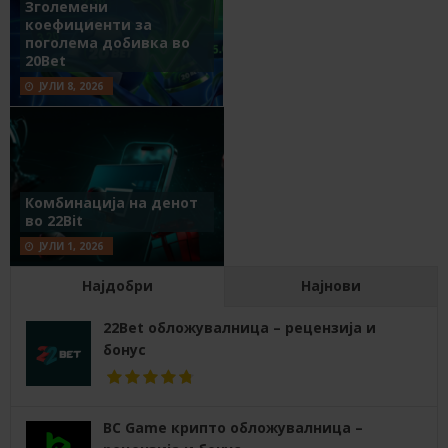
Зголемени
коефициенти за
поголема добивка во
20Bet
ЈУЛИ 8, 2026
Комбинација на денот
во 22Bit
ЈУЛИ 1, 2026
Најдобри
Најнови
22Bet обложувалница – рецензија и
бонус
BC Game крипто обложувалница –