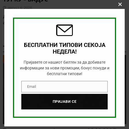
август 6, 2026
Clos
this
Денес има солидна понуда за обложување, а ние ќе го
modu
анализираме дуелот од Конференциската лига
[…]
БЕСПЛАТНИ ТИПОВИ СЕКОЈА
ТИКЕТ НА ДЕНОТ
НЕДЕЛА!
ТИКЕТ НА ДЕНОТ
Пријавете се нашиот билтен за да добивате
информации за нови промоции, бонус понуди и
бесплатни типови!
Email
Email
ПРИЈАВИ СЕ