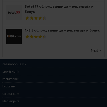
Betet77 обложувалница – рецензија и
бонус
1xBit обложувалница – рецензија и бонус
Next »
casinobonus.mk
sportski.mk
rezultat.mk
kvota.mk
taratur.com
kladjenje.rs