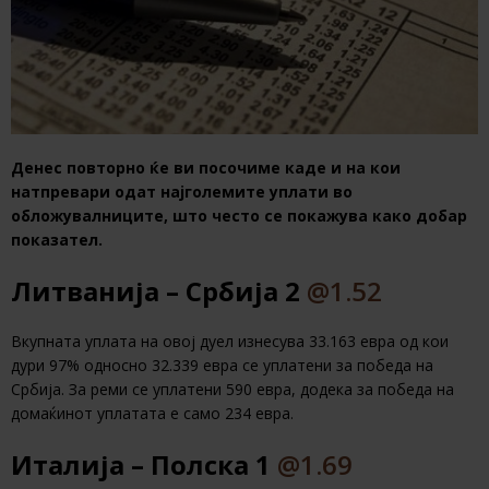
Денес повторно ќе ви посочиме каде и на кои
натпревари одат најголемите уплати во
обложувалниците, што често се покажува како добар
показател.
Литванија – Србија 2
@1.52
Вкупната уплата на овој дуел изнесува 33.163 евра од кои
дури 97% односно 32.339 евра се уплатени за победа на
Србија. За реми се уплатени 590 евра, додека за победа на
домаќинот уплатата е само 234 евра.
Италија – Полска 1
@1.69