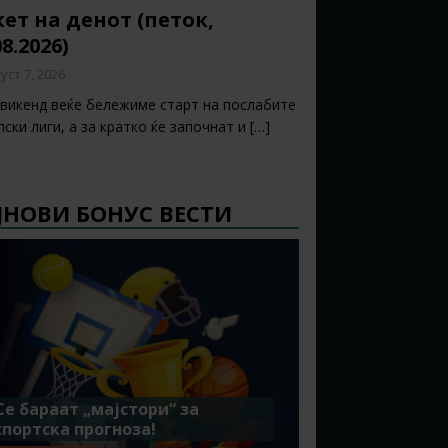
ет на денот (петок,
08.2026)
уст 7, 2026
 викенд веќе бележиме старт на послабите
ски лиги, а за кратко ќе започнат и
[…]
ЈНОВИ БОНУС ВЕСТИ
Се бараат „мајстори“ за
спортска прогноза!