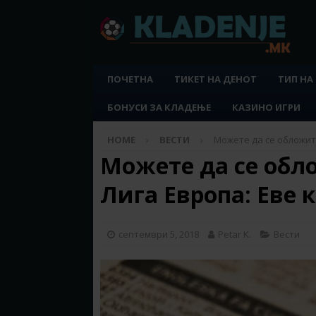
ПОЧЕТНА
ТИКЕТ НА ДЕНОТ
ТИП НА
БОНУСИ ЗА КЛАДЕЊЕ
КАЗИНО ИГРИ
HOME
ВЕСТИ
Можете да се обложите
Можете да се обл
Лига Европа: Еве к
септември 5, 2018
Petar K.
Вести