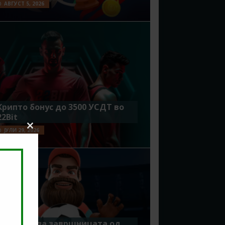
АВГУСТ 5, 2026
Крипто бонус до 3500 УСДТ во
22Bit
ЈУЛИ 29, 2026
Close
this
module
Идеално за завршницата од