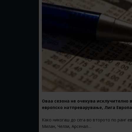
Оваа сезона не очекува исклучително 
европско натпреварување, Лига Европа
Како никогаш до сега во второто по ранг 
Милан, Челзи, Арсенал…