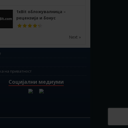
1xBit обложувалница –
рецензија и бонус
Next »
т
ка на приватност
Социјални медиуми