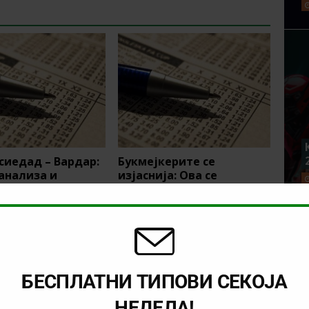
сиедад – Вардар:
Букмејкерите се
 анализа и
изјаснија: Ова се
 тип
фаворитите за најдобри
стрелци на Мундијалот!
БЕСПЛАТНИ ТИПОВИ СЕКОЈА
НЕДЕЛА!