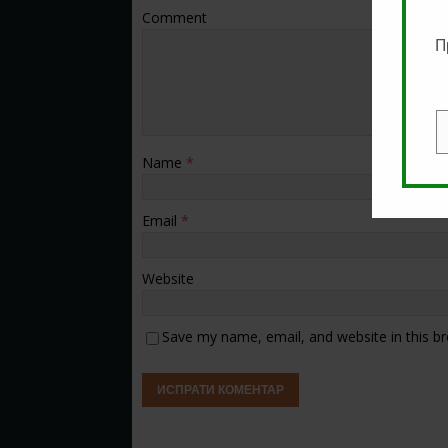
Comment
П
E
Name
*
Email
*
Website
Save my name, email, and website in this b