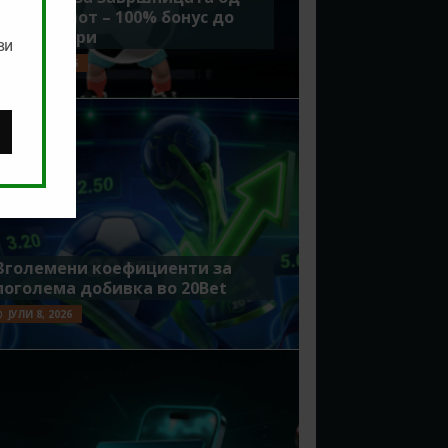
Мундијалот – 100% бонус до
7500 денари
ви
ЈУЛИ 15, 2026
Зголемени коефициенти за
поголема добивка во 20Bet
ЈУЛИ 8, 2026