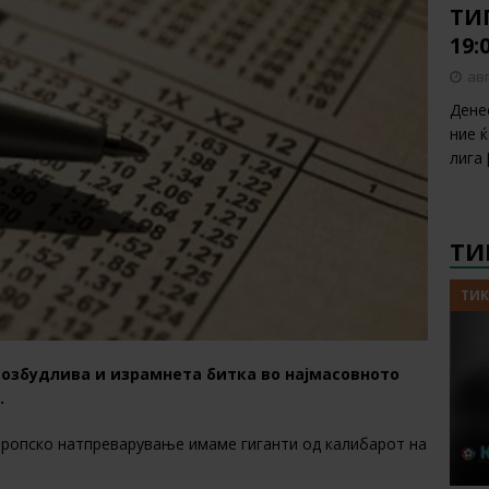
ТИП
19:
авг
Дене
ние 
лига
ТИ
ТИК
возбудлива и израмнета битка во најмасовното
.
европско натпреварување имаме гиганти од калибарот на