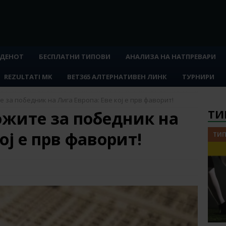
 ДЕНОТ
БЕСПЛАТНИ ТИПОВИ
АНАЛИЗА НА НАТПРЕВАРИ
REZULTATI MK
BET365 АЛТЕРНАТИВЕН ЛИНК
ТУРНИРИ
 за победник на Лига Европа: Еве кој е прв фаворит!
ТИ
ожите за победник на
ој е прв фаворит!
ТИП