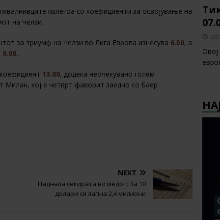
Тик
ожвалнивците излегоа со коефициенти за освојување на
07.
мот на Челзи.
авг
тот за триумф на Челзи во Лига Европа изнесува
6.50
, а
Овој
т
9.00.
европ
 коефициент
13.00
, додека неочекувано голем
нт Милан, кој е четврт фаворит заедно со Баер
НА
NEXT
Паднала секирата во медот: За 10
долари си лапна 2,4 милиони