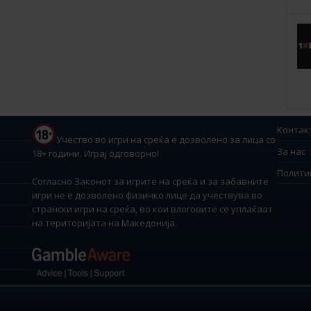
Контак
Учество во игри на среќа е дозволено за лица со
За нас
18+ години. Играј одговорно!
Полити
Согласно Законот за игрите на среќа и за забавните
игри не е дозволено физичко лице да учествува во
странски игри на среќа, во кои влоговите се уплаќаат
на територијата на Македонија.