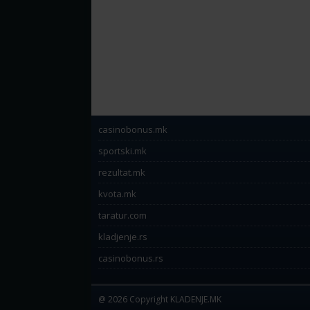
casinobonus.mk
sportski.mk
rezultat.mk
kvota.mk
taratur.com
kladjenje.rs
casinobonus.rs
@ 2026 Copyright KLADENJE.MK