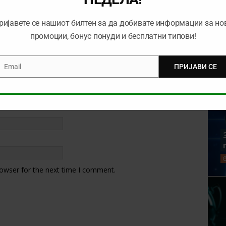
ријавете се нашиот билтен за да добивате информации за но
промоции, бонус понуди и бесплатни типови!
Email
ПРИЈАВИ СЕ
mail
rowser for the next time I comment.