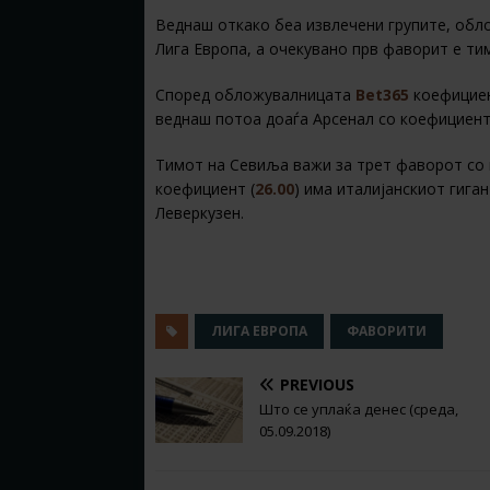
Веднаш откако беа извлечени групите, обл
Лига Европа, а очекувано прв фаворит е ти
Според обложувалницата
Bet365
коефициен
веднаш потоа доаѓа Арсенал со коефициен
Тимот на Севиља важи за трет фаворот со
коефициент (
26.00
) има италијанскиот гига
Леверкузен.
ЛИГА ЕВРОПА
ФАВОРИТИ
PREVIOUS
Што се уплаќа денес (среда,
05.09.2018)