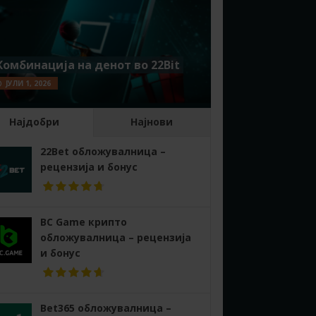
Комбинација на денот во 22Bit
ЈУЛИ 1, 2026
Најдобри
Најнови
22Bet обложувалница –
рецензија и бонус
BC Game крипто
обложувалница – рецензија
и бонус
Bet365 обложувалница –