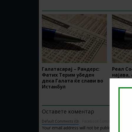
RELATED ARTICLES
Галатасарај – Рандерс:
Реал Со
Фатих Терим убеден
најава,
дека Галата ќе слави во
предлог
Истанбул
BE THE FIRST TO COMMENT
Оставете коментар
Default Comments (0)
Facebook Comments
Your email address will not be published.