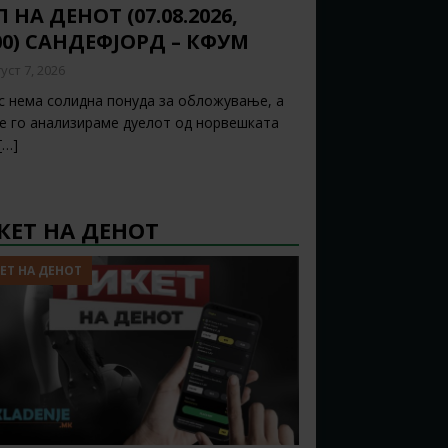
 НА ДЕНОТ (07.08.2026,
00) САНДЕФЈОРД – КФУМ
уст 7, 2026
с нема солидна понуда за обложување, а
ќе го анализираме дуелот од норвешката
[…]
КЕТ НА ДЕНОТ
ЕТ НА ДЕНОТ