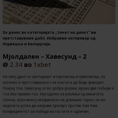
За денес во категоријата „тикет на денот“ ви
претставуваме дабл. Избравме натпревар од
Норвешка и Белорусија.
Мјолдален – Хавесунд – 2
@
2.34
во
1xbet
На овој дуел се сретнуваат второлигаш и прволигаш, па
логично е претставинокот на елитата да биде фаворит.
Покрај тоа, Хавесунд се во добра форма, врзаа две победи и
тоа без примен гол. Мјолдален за разлика од минатата
сезона, игра многу неефикасно на домашен терен, но во
неделата успеа да направи пресврт против Хам Кам.
Коефициентот за победа на гостите е одличен.