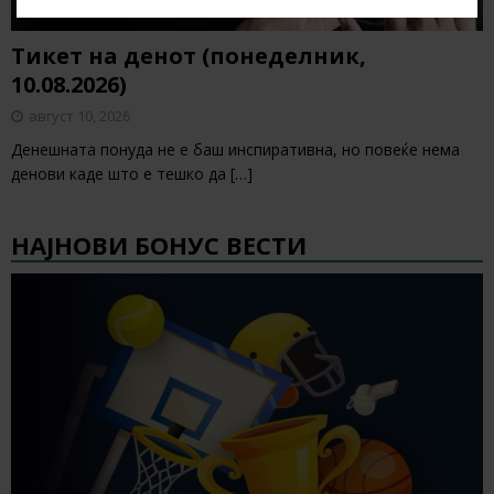
Тикет на денот (понеделник,
10.08.2026)
август 10, 2026
Денешната понуда не е баш инспиративна, но повеќе нема
денови каде што е тешко да
[…]
НАЈНОВИ БОНУС ВЕСТИ