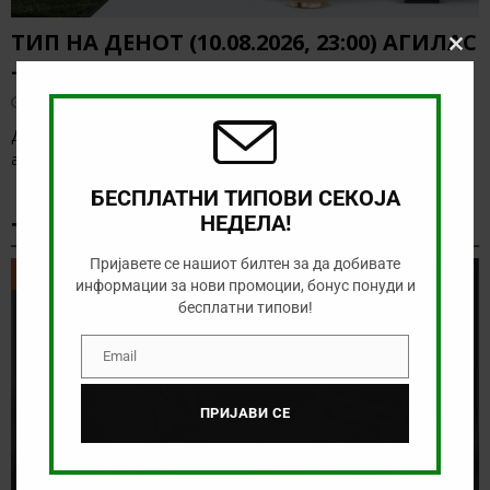
ТИП НА ДЕНОТ (10.08.2026, 23:00) АГИЛАС
Clos
– КЛУБ ЛАНЕРОС
this
modu
август 10, 2026
Денес нема голема понуда за обложување, а ние ќе го
анализиране дуелот од колумбиското првенство
[…]
БЕСПЛАТНИ ТИПОВИ СЕКОЈА
НЕДЕЛА!
ТИКЕТ НА ДЕНОТ
Пријавете се нашиот билтен за да добивате
ТИКЕТ НА ДЕНОТ
информации за нови промоции, бонус понуди и
бесплатни типови!
Email
Email
ПРИЈАВИ СЕ