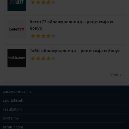
Betet77 обложувалница – рецензија и
бонус
1xBit обложувалница – рецензија и бонус
Next »
casinobonus.mk
sportski.mk
rezultat.mk
kvota.mk
taratur.com