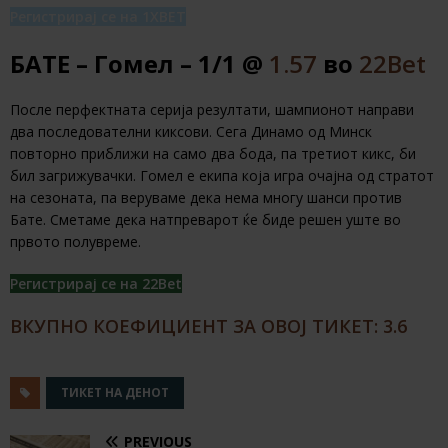
Регистрирај се на 1XBET
БАТЕ – Гомел – 1/1 @
1.57
во
22Bet
После перфектната серија резултати, шампионот направи
два последователни киксови. Сега Динамо од Минск
повторно приближи на само два бода, па третиот кикс, би
бил загрижувачки. Гомел е екипа која игра очајна од стратот
на сезоната, па веруваме дека нема многу шанси против
Бате. Сметаме дека натпреварот ќе биде решен уште во
првото полувреме.
Регистрирај се на 22Bet
ВКУПНО КОЕФИЦИЕНТ ЗА ОВОЈ ТИКЕТ: 3.6
ТИКЕТ НА ДЕНОТ
PREVIOUS