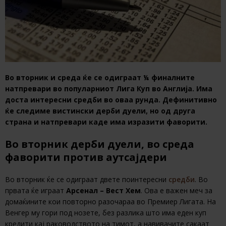
Во вторник и среда ќе се одиграат ¼ финалните
натпревари во популарниот Лига Куп во Англија. Има
доста интересни средби во оваа рунда. Дефинитивно
ќе следиме вистински дерби дуели, но од друга
страна и натпревари каде има изразити фаворити.
Во вторник дерби дуели, во среда
фаворити против аутсајдери
Во вторник ќе се одиграат двете поинтересни
средби
. Во
првата ќе играат
Арсенал – Вест Хем
. Ова е важен меч за
домаќините кои повторно разочараа во Премиер Лигата. На
Венгер му гори под нозете, без разлика што има еден куп
кредити кај раководството на тимот, а навивачите сакаат