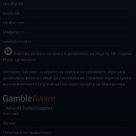
rezultat.mk
kvota.mk
taratur.com
kladjenje.rs
casinobonus.rs
Учество во игри на среќа е дозволено за лица со 18+ години.
Играј одговорно!
Согласно Законот за игрите на среќа и за забавните игри не е
дозволено физичко лице да учествува во странски игри на среќа,
во кои влоговите се уплаќаат на територијата на Македонија.
Контакт
За нас
Политика на приватност