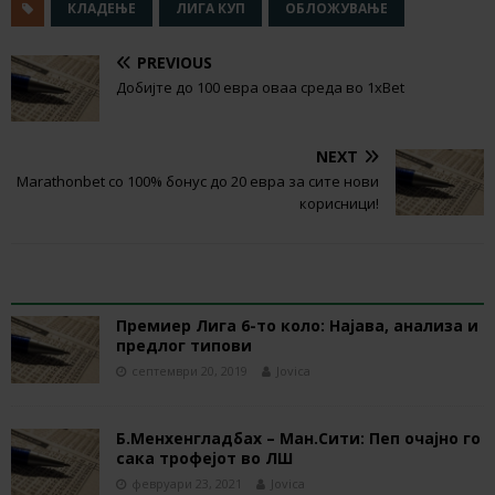
КЛАДЕЊЕ
ЛИГА КУП
ОБЛОЖУВАЊЕ
PREVIOUS
Добијте до 100 евра оваа среда во 1xBet
NEXT
Marathonbet со 100% бонус до 20 евра за сите нови
корисници!
RELATED ARTICLES
Премиер Лига 6-то коло: Најава, анализа и
предлог типови
септември 20, 2019
Jovica
Б.Менхенгладбах – Ман.Сити: Пеп очајно го
сака трофејот во ЛШ
февруари 23, 2021
Jovica