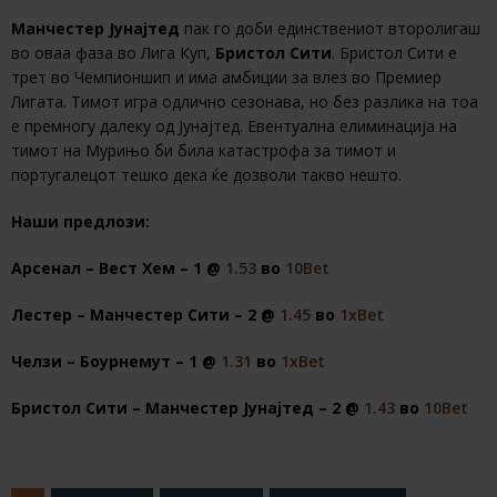
Манчестер Јунајтед
пак го доби единствениот второлигаш
во оваа фаза во Лига Куп,
Бристол Сити
. Бристол Сити е
трет во Чемпионшип и има амбиции за влез во Премиер
Лигата. Тимот игра одлично сезонава, но без разлика на тоа
е премногу далеку од Јунајтед. Евентуална елиминација на
тимот на Мурињо би била катастрофа за тимот и
португалецот тешко дека ќе дозволи такво нешто.
Наши предлози:
Арсенал – Вест Хем – 1 @
1.53
во
10Bet
Лестер – Манчестер Сити – 2 @
1.45
во
1xBet
Челзи – Боурнемут – 1 @
1.31
во
1xBet
Бристол Сити – Манчестер Јунајтед – 2 @
1.43
во
10Bet