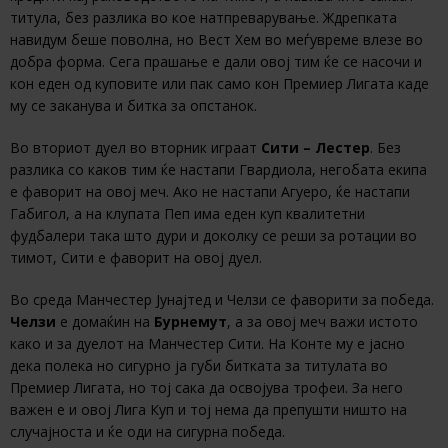
титула, без разлика во кое натпреварување. Ждрепката
навидум беше поволна, но Вест Хем во меѓувреме влезе во
добра форма. Сега прашање е дали овој тим ќе се насочи и
кон еден од куповите или пак само кон Премиер Лигата каде
му се заканува и битка за опстанок.
Во вториот дуел во вторник играат
Сити – Лестер
. Без
разлика со каков тим ќе настапи Гвардиола, негобата екипа
е фаворит на овој меч. Ако не настапи Агуеро, ќе настапи
Габигол, а на клупата Пеп има еден куп квалитетни
фудбалери така што дури и доколку се реши за ротации во
тимот, Сити е фаворит на овој дуел.
Во среда Манчестер Јунајтед и Челзи се фаворити за победа.
Челзи
е домаќин на
Бурнемут
, а за овој меч важи истото
како и за дуелот на Манчестер Сити. На Конте му е јасно
дека полека но сигурно ја губи битката за титулата во
Премиер Лигата, но тој сака да освојува трофеи. За него
важен е и овој Лига Куп и тој нема да препушти ништо на
случајноста и ќе оди на сигурна победа.