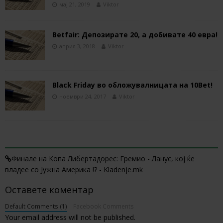
мај 21, 2019
Viktor
Betfair: Депозирате 20, а добивате 40 евра!
април 3, 2018
Viktor
Black Friday во обложувалницата на 10Bet!
ноември 24, 2017
Viktor
1 TRACKBACK / PINGBACK
Финале на Копа Либертадорес: Гремио - Ланус, кој ќе
владее со Јужна Америка !? - Kladenje.mk
Оставете коментар
Default Comments (1)
Facebook Comments
Your email address will not be published.