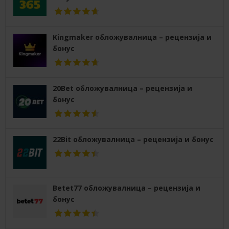
Kingmaker обложувалница – рецензија и
бонус
20Bet обложувалница – рецензија и
бонус
22Bit обложувалница – рецензија и бонус
Betet77 обложувалница – рецензија и
бонус