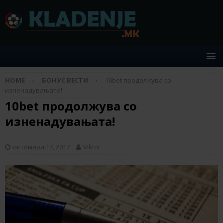
HOME
БОНУС ВЕСТИ
10bet продолжува со
изненадувањата!
10bet продолжува со
изненадувањата!
октомври 17, 2017
Viktor