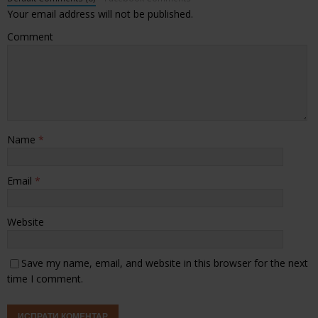
Your email address will not be published.
Comment
Name
*
Email
*
Website
Save my name, email, and website in this browser for the next
time I comment.