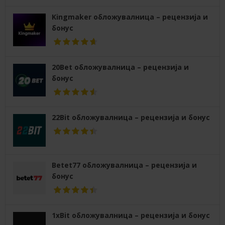
Kingmaker обложувалница – рецензија и
бонус
20Bet обложувалница – рецензија и
бонус
22Bit обложувалница – рецензија и бонус
Betet77 обложувалница – рецензија и
бонус
1xBit обложувалница – рецензија и бонус