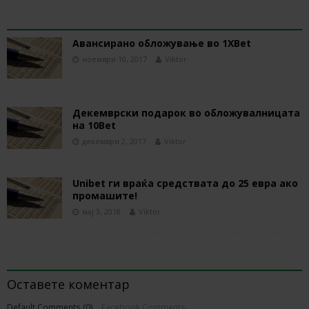
RELATED ARTICLES
Авансирано обложување вo 1XBet
ноември 10, 2017
Viktor
Декемврски подарок во обложувалницата
на 10Bet
декември 2, 2017
Viktor
Unibet ги враќа средствата до 25 евра ако
промашите!
мај 3, 2018
Viktor
BE THE FIRST TO COMMENT
Оставете коментар
Default Comments (0)
Facebook Comments