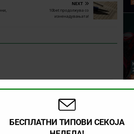
NEXT
они,
10bet продолжува со
изненадувањата!
БЕСПЛАТНИ ТИПОВИ СЕКОЈА
НЕДЕЛА!