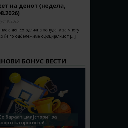
ет на денот (недела,
08.2026)
уст 9, 2026
нас е ден со одлична понуда, а за многу
ко ќе го одбележиме официјалниот
[…]
ЈНОВИ БОНУС ВЕСТИ
Се бараат „мајстори“ за
спортска прогноза!