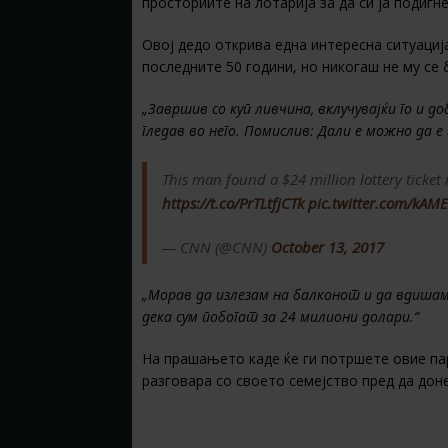
просториите на лотарија за да си ја подигн
Oвој дедо открива една интересна ситуациј
последните 50 години, но никогаш не му се 
„Завршив со куп ливчина, вклучувајќи го и 
гледав во него. Помислив: Дали е можно да 
This man found a $24 million lottery ticket 
https://t.co/PrTLtfjCTk
pic.twitter.com/kA
— CNN (@CNN)
October 13, 2017
„Морав да излезам на балконот и да вдишам 
дека сум побогат за 24 милиони долари.“
На прашањето каде ќе ги потршете овие пар
разговара со своето семејство пред да доне