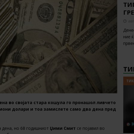
ТИП
ГР
авг
Дене
ние 
прве
ТИ
ТИК
ена во својата стара кошула го пронашол ливчето
иони долари и тоа замислете само два дена пред
а дена, но 68 годишниот
Џими Смит
се појавил во