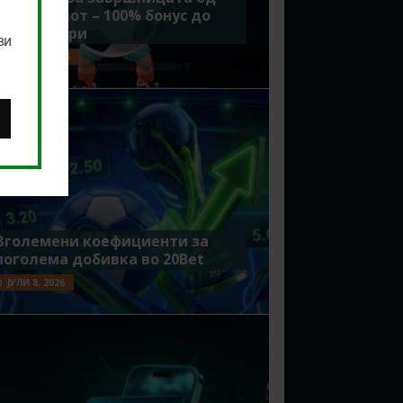
Мундијалот – 100% бонус до
7500 денари
ви
ЈУЛИ 15, 2026
Зголемени коефициенти за
поголема добивка во 20Bet
ЈУЛИ 8, 2026