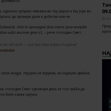
е добивката.
Тик
09.
а, односно купувал ливчина во Њу Џерси и Њу Јорк во
брзало да провери дали е добитен или не.
авг
Пред 
добитниот. Кога го пронајдов тоа ливче цела минута
крат
е тоа што мислам дека е?„
– рече господин Смит.
in an old shirt — just two days before it expired
MEm4sN6m
НА
свеж воздух. Најпрво не верував, но подоцна сфатив
и, господин Смит одговори дека за тоа треба да
се било каква одлука.