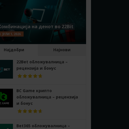
Комбинација на денот во 22Bit
ЈУЛИ 1, 2026
Најдобри
Најнови
22Bet обложувалница –
рецензија и бонус
BC Game крипто
обложувалница – рецензија
и бонус
Bet365 обложувалница –