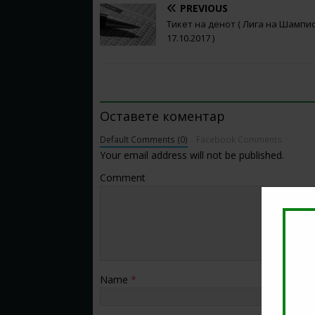
PREVIOUS
Тикет на денот ( Лига на Шампи
17.10.2017 )
BE THE FIRST TO COMMENT
Оставете коментар
Default Comments (0)
Facebook Comments
Your email address will not be published.
Comment
Name
*