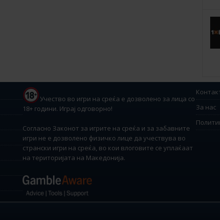
Контак
Учество во игри на среќа е дозволено за лица со
За нас
18+ години. Играј одговорно!
Полити
Согласно Законот за игрите на среќа и за забавните
игри не е дозволено физичко лице да учествува во
странски игри на среќа, во кои влоговите се уплаќаат
на територијата на Македонија.