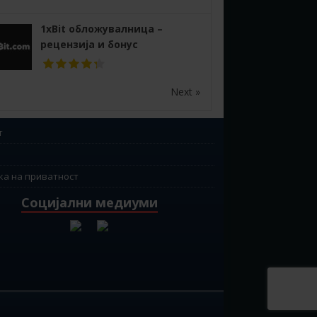
1xBit обложувалница –
рецензија и бонус
Next »
т
ка на приватност
Социјални медиуми