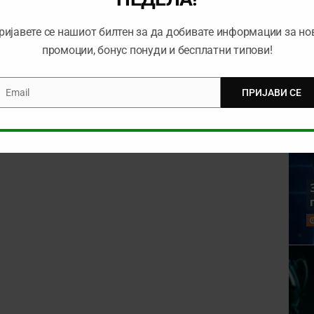
ријавете се нашиот билтен за да добивате информации за но
промоции, бонус понуди и бесплатни типови!
rowser for the next time I comment.
Email
ПРИЈАВИ СЕ
mail