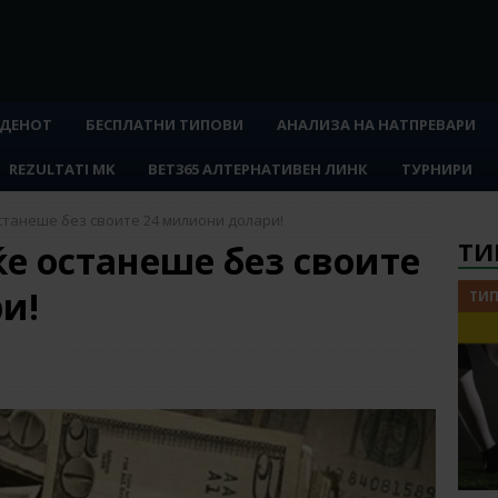
 ДЕНОТ
БЕСПЛАТНИ ТИПОВИ
АНАЛИЗА НА НАТПРЕВАРИ
REZULTATI MK
BET365 АЛТЕРНАТИВЕН ЛИНК
ТУРНИРИ
станеше без своите 24 милиони долари!
ТИ
ќе останеше без своите
и!
ТИП