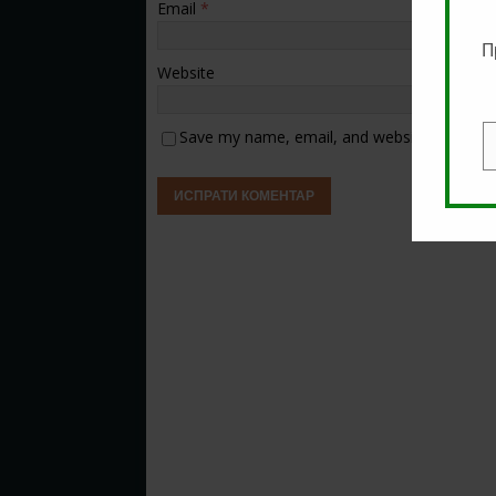
Email
*
П
Website
Save my name, email, and website in this b
E