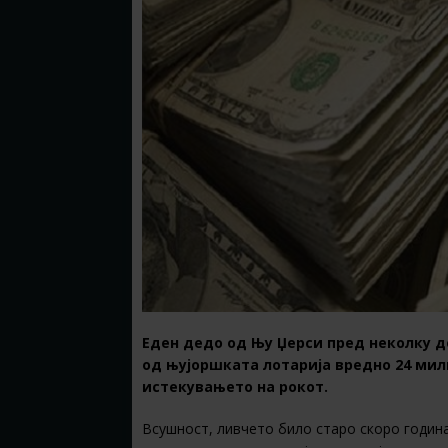
Еден дедо од Њу Џерси пред неколку д
од њујоршката лотарија вредно 24 мил
истекувањето на рокот.
Всушност, ливчето било старо скоро годин