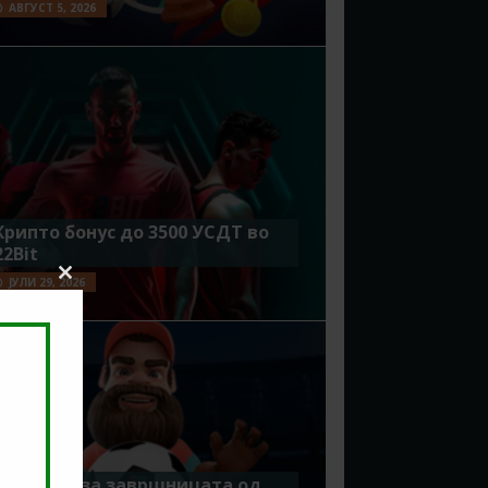
АВГУСТ 5, 2026
Крипто бонус до 3500 УСДТ во
22Bit
ЈУЛИ 29, 2026
Close
this
module
Идеално за завршницата од