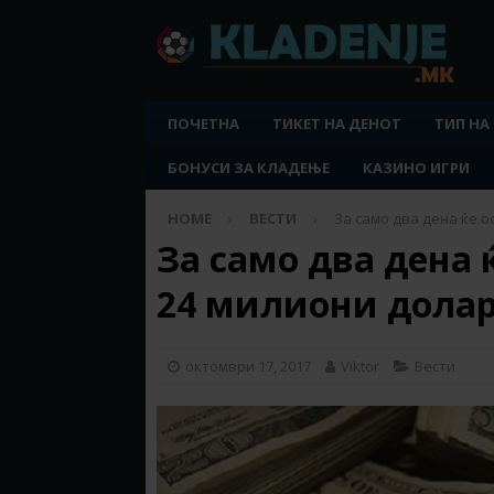
ПОЧЕТНА
ТИКЕТ НА ДЕНОТ
ТИП НА
БОНУСИ ЗА КЛАДЕЊЕ
КАЗИНО ИГРИ
HOME
ВЕСТИ
За само два дена ќе о
За само два дена 
24 милиони долар
октомври 17, 2017
Viktor
Вести