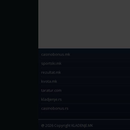
casinobonus.mk
sportski.mk
rezultat.mk
kvota.mk
taratur.com
kladjenje.rs
casinobonus.rs
@ 2026 Copyright KLADENJE.MK