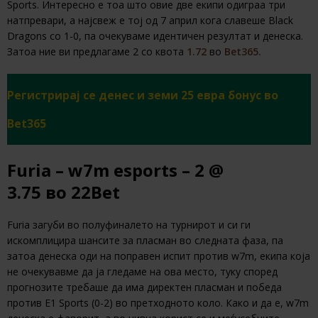
Sports. Интересно е тоа што овие две екипи одиграа три
натпревари, а најсвеж е тој од 7 април кога славеше Black
Dragons со 1-0, па очекуваме идентичен резултат и денеска.
Затоа ние ви предлагаме 2 со квота
1.72
во
Bet365.
Регистрирај се денес и земи 25 евра бонус во
Bet365
Furia – w7m esports – 2 @
3.75 во 22Bet
Furia загуби во полуфиналето на турнирот и си ги
искомплицира шансите за пласман во следната фаза, па
затоа денеска оди на поправен испит против w7m, екипа која
не очекувавме да ја гледаме на ова место, туку според
прогнозите требаше да има директен пласман и победа
против E1 Sports (0-2) во претходното коло. Како и да е, w7m