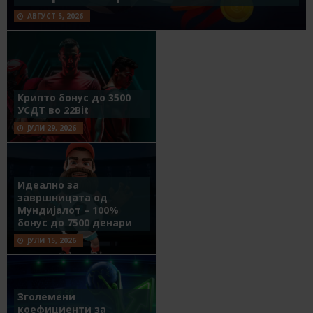
АВГУСТ 5, 2026
Крипто бонус до 3500
УСДТ во 22Bit
ЈУЛИ 29, 2026
Идеално за
завршницата од
Мундијалот – 100%
бонус до 7500 денари
ЈУЛИ 15, 2026
Зголемени
коефициенти за