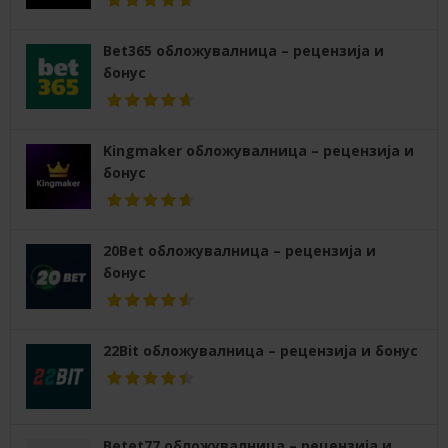
Bet365 обложувалница – рецензија и
бонус
Kingmaker обложувалница – рецензија и
бонус
20Bet обложувалница – рецензија и
бонус
22Bit обложувалница – рецензија и бонус
Betet77 обложувалница – рецензија и