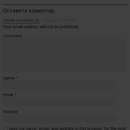
BE THE FIRST TO COMMENT
Оставете коментар
Default Comments (0)
Facebook Comments
Your email address will not be published.
Comment
Name
*
Email
*
Website
Save my name, email, and website in this browser for the next