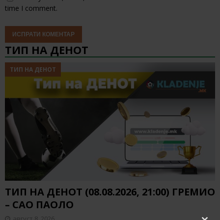
time I comment.
ТИП НА ДЕНОТ
ТИП НА ДЕНОТ
ТИП НА ДЕНОТ (08.08.2026, 21:00) ГРЕМИО
– САО ПАОЛО
август 8, 2026