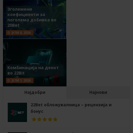
Зголемени
коефициенти за
поголема добивка во
20Bet
ЈУЛИ 8, 2026
Комбинација на денот
во 22Bit
ЈУЛИ 1, 2026
Најдобри
Најнови
22Bet обложувалница – рецензија и
бонус