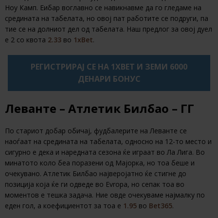
Ноу Камп. Еибар воглавно се навикнавме да го гледаме на
средината на табелата, но овој пат работите се подруги, па
тие се на долниот дел од табелата. Наш предлог за овој дуел
е 2 со квота
2.33
во
1xBet
.
РЕГИСТРИРАЈ СЕ НА 1XBET И ЗЕМИ 6000
ДЕНАРИ БОНУС
Леванте – Атлетик Билбао – ГГ
По стариот добар обичај, фудбалерите на Леванте се
наоѓаат на средината на табелата, односно на 12-то место и
сигурно е дека и наредната сезона ќе играат во Ла Лига. Во
минатото коло беа поразени од Мајорка, но тоа беше и
очекувано. Атлетик Билбао најверојатно ќе стигне до
позиција која ќе ги одведе во Evropa, но сепак тоа во
моментов е тешка задача. Ние овде очекуваме најмалку по
еден гол, а коефициентот за тоа е
1.95
во
Bet365
.