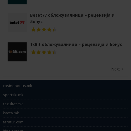
Betet77 обложувалница – рецензија и
бонус
1xBit обложувалница – рецензија и бонус
Next »
casinobonus.mk
sportski.mk
rezultat.mk
kvota.mk
taratur.com
kladjenje.rs