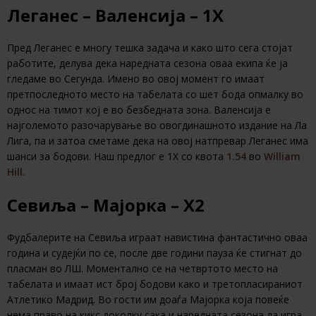
Леганес – Валенсија – 1Х
Пред Леганес е многу тешка задача и како што сега стојат
работите, делува дека наредната сезона оваа екипа ќе ја
гледаме во Сегунда. Имено во овој момент го имаат
претпоследното место на табелата со шет бода опмалку во
однос на тимот кој е во безбедната зона. Валенсија е
најголемото разочарување во овогдинашното издание на Ла
Лига, па и затоа сметаме дека на овој натпревар Леганес има
шанси за бодови. Наш предлог е 1Х со квота
1.54
во
William
Hill
.
Севиља – Мајорка – Х2
Фудбалерите на Севиља играат навистина фантастично оваа
година и судејќи по се, после две години пауза ќе стигнат до
пласман во ЛШ. Моментално се на четвртото место на
табелата и имаат ист број бодови како и третопласираниот
Атлетико Мадрид. Во гости им доаѓа Мајорка која повеќе
нема право на кикс доколку сака и наредната сезона да игра