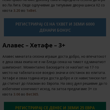
во Ла Лига. Овде одлучивме да типуваме двојна шанса Х2 со
квота
3.20
во
1xBet
.
РЕГИСТРИРАЈ СЕ НА 1XBET И ЗЕМИ 6000
ДЕНАРИ БОНУС
Алавес – Хетафе – 3+
Алавес минатата сезона играше доста добро, но впечатокот
е дека оваа екипа не е ни бледа сенка на тимот од минатиот
шампионат. Моментално Баскијците се наоѓаат на 17-то
место на табелата кое воедно значи и опстанок во елитата.
Хетафе и оваа година игра доста добро и се навистински пат
да стигнат до пласман во Европа. На овој дуел решивме да го
избегнеме конечниот исход, па затоа предлагаме 3+ со
квота
3.06
во
Bet365
.
РЕГИСТРИРАЈ СЕ ДЕНЕС И ЗЕМИ 25 ЕВРА