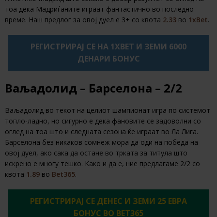
тоа дека Мадриѓаните играат фантастично во последно
време. Наш предлог за овој дуел е 3+ со квота
2.33
во
1xBet
.
РЕГИСТРИРАЈ СЕ НА 1XBET И ЗЕМИ 6000
ДЕНАРИ БОНУС
Ваљадолид – Барселона – 2/2
Ваљадолид во текот на целиот шампионат игра по системот
топло-ладно, но сигурно е дека фановите се задоволни со
оглед на тоа што и следната сезона ќе играат во Ла Лига.
Барселона без никаков сомнеж мора да оди на победа на
овој дуел, ако сака да остане во трката за титула што
искрено е многу тешко. Како и да е, ние предлагаме 2/2 со
квота
1.89
во
Bet365
.
РЕГИСТРИРАЈ СЕ ДЕНЕС И ЗЕМИ 25 ЕВРА
БОНУС ВО BET365