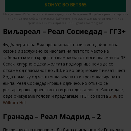
БОНУС ВО BET365
Мин. депозит: €5. Бесплатните облози се кредити за обложување. Потребна е регистрација. Има
лимити за квоти, облози и плаќање. Добивките не го вклучуваат влогот од кредити. Има
временски лимити и правила. | 18+ | gambleaware.org #Ad
Виљареал – Реал Сосиедад – ГГ3+
Фудбалерите на Виљареал играат навистина добро оваа
сезона и заслужено се наоѓаат на петтото место на
табелата кое на крајот на шампионатот носи пласман во ЛЕ.
Сепак, сигурно е дека жолтата подморница нема да се
откаже од пласманот во ЛШ, но во овој момент имаат шест
бода помалку од четвтопласираната и третопласираната
екипа. Реал Сосиедад играше одлично, но откако се
рестартираше првенството играат доста лошо. Како и да е,
овде очекуваме голови и предлагаме ГГ3+ со квота
2.08
во
William Hill
.
Гранада – Реал Мадрид – 2
Последниот натпревар од Ла Лига се игра помеѓу Гранада и