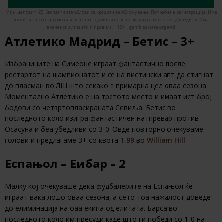
Мин. депозит: €5. Бесплатните облози се кредити за обложување. Потребна е регистрација. Има
лимити за квоти, облози и плаќање. Добивките не го вклучуваат влогот од кредити. Има
временски лимити и правила. | 18+ | gambleaware.org #Ad
Атлетико Мадрид – Бетис – 3+
Избраниците на Симеоне играат фантастично после
рестартот на шампионатот и се на вистински апт да стигнат
до пласман во ЛШ што секако е примарна цел оваа сезона.
Моментално Атлетико е на третото место и имаат ист број
бодови со четвртопласираната Севиља. Бетис во
последното коло изигра фантастичен натпревар против
Осасуна и беа убедливи со 3-0. Овде повторно очекуваме
голови и предлагаме 3+ со квота
1.99
во
William Hill
.
Еспањол – Еибар – 2
Малку кој очекуваше дека фудбалерите на Еспањол ќе
играат вака лошо оваа сезона, а сето тоа нажалост доведе
до елиминација на оаа екипа од елитата. Барса во
последното коло им пресуди каде што ги победи со 1-0 на