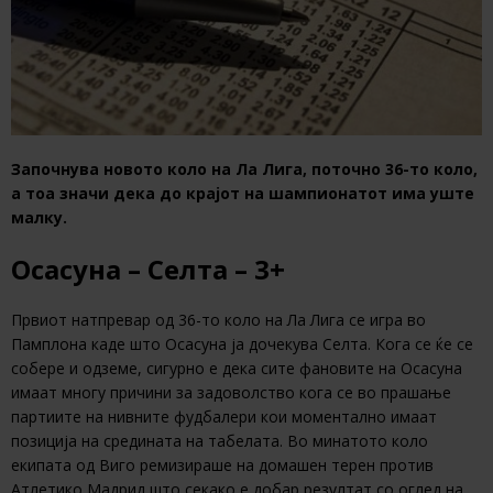
Започнува новото коло на Ла Лига, поточно 36-то коло,
а тоа значи дека до крајот на шампионатот има уште
малку.
Осасуна – Селта – 3+
Првиот натпревар од 36-то коло на Ла Лига се игра во
Памплона каде што Осасуна ја дочекува Селта. Кога се ќе се
собере и одземе, сигурно е дека сите фановите на Осасуна
имаат многу причини за задоволство кога се во прашање
партиите на нивните фудбалери кои моментално имаат
позиција на средината на табелата. Во минатото коло
екипата од Виго ремизираше на домашен терен против
Атлетико Мадрид што секако е добар резултат со оглед на