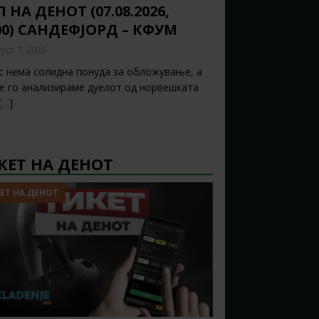
 НА ДЕНОТ (07.08.2026,
00) САНДЕФЈОРД – КФУМ
уст 7, 2026
с нема солидна понуда за обложување, а
ќе го анализираме дуелот од норвешката
[…]
КЕТ НА ДЕНОТ
ЕТ НА ДЕНОТ