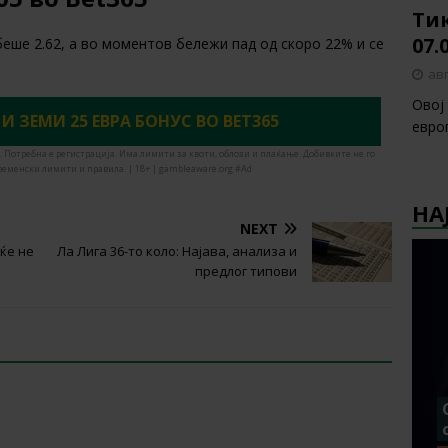
Тик
07.
еше 2.62, а во моментов бележи пад од скоро 22% и се
авг
Овој
 И ЗЕМИ 25 ЕВРА БОНУС ВО BET365
европ
. Потребна е регистрација. Има лимити за квоти, облози и плаќање. Добивките не го
ременски лимити и правила. | 18+ | gambleaware.org #Ad
НА
NEXT
ќе не
Ла Лига 36-то коло: Најава, анализа и
предлог типови