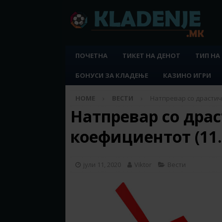
ПОЧЕТНА
ТИКЕТ НА ДЕНОТ
ТИП НА
БОНУСИ ЗА КЛАДЕЊЕ
КАЗИНО ИГРИ
HOME
ВЕСТИ
Натпревар со драстиче
Натпревар со драс
коефициентот (11.
јули 11, 2020
Viktor
Вести