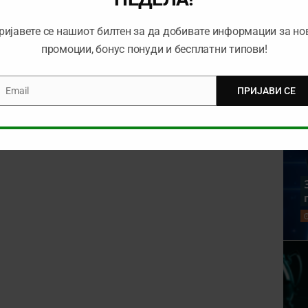
ријавете се нашиот билтен за да добивате информации за но
промоции, бонус понуди и бесплатни типови!
Email
ПРИЈАВИ СЕ
mail