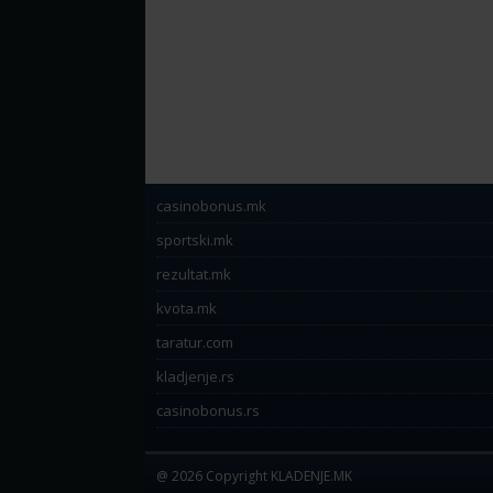
casinobonus.mk
sportski.mk
rezultat.mk
kvota.mk
taratur.com
kladjenje.rs
casinobonus.rs
@ 2026 Copyright KLADENJE.MK