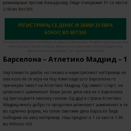
ремизираше против Ваљадолид. Овде очекуваме 3+ со квота
2.48
во
Bet365
.
РЕГИСТРИРАЈ СЕ ДЕНЕС И ЗЕМИ 25 ЕВРА
БОНУС ВО BET365
Мин. депозит: €5. Бесплатните облози се кредити за обложување. Потребна е регистрација. Има
лимити за квоти, облози и плаќање. Добивките не го вклучуваат влогот од кредити. Има
временски лимити и правила. | 18+ | gambleaware.org #Ad
Барселона – Атлетико Мадрид – 1
Најголемото дерби, но секако и најинтресниот натпревар на
ова коло ќе се игра на Ноу Камп каде што Барселона го
пречекува тимот на Атлетико Мадрид. Од самиот старт, на
шпанскиот шампионат беше јасно дека ова не е Барселона
од претходните неколку сезони. Од друга страна Атлетико
Мадрид многу добро го продолжи шпанскиот шампионат и се
во одлично форма, но сепак сметаме дека Барса ќе биде
победник на овој натпревар. Наш предлог е 1 со квота
1.90
во
William Hill
.