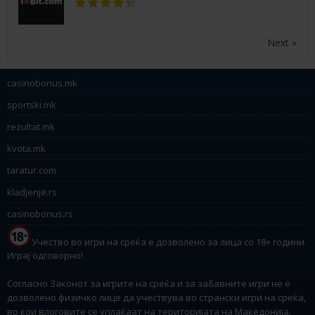
Next »
casinobonus.mk
sportski.mk
rezultat.mk
kvota.mk
taratur.com
kladjenje.rs
casinobonus.rs
Учество во игри на среќа е дозволено за лица со 18+ години.
Играј одговорно!
Согласно Законот за игрите на среќа и за забавните игри не е
дозволено физичко лице да учествува во странски игри на среќа,
во кои влоговите се уплаќаат на територијата на Македонија.