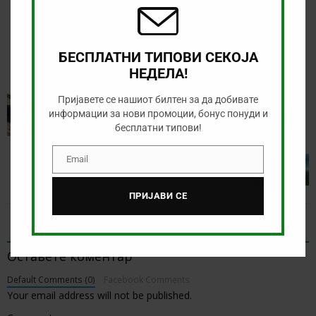
РЕГИСТРИРАЈ СЕ НА 1XBET И ЗЕМИ 6000
ДЕНАРИ БОНУС
БЕСПЛАТНИ ТИПОВИ СЕКОЈА
НЕДЕЛА!
PREVIOUS
Пријавете се нашиот билтен за да добивате
информации за нови промоции, бонус понуди и
Се кладел дека неговиот тим ќе прими пет гола и
бесплатни типови!
остварил солидна добивка
NEXT
Email
Email
Тикет на денот (среда, 01.07.2020)
ПРИЈАВИ СЕ
BE THE FIRST TO COMMENT
Оставете коментар
Default Comments (0)
Facebook Comments
Your email address will not be published.