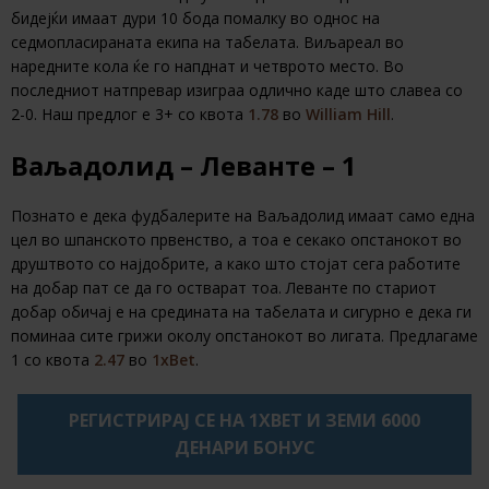
бидејќи имаат дури 10 бода помалку во однос на
седмопласираната екипа на табелата. Виљареал во
наредните кола ќе го напднат и четврото место. Во
последниот натпревар изиграа одлично каде што славеа со
2-0. Наш предлог е 3+ со квота
1.78
во
William Hill
.
Ваљадолид – Леванте – 1
Познато е дека фудбалерите на Ваљадолид имаат само една
цел во шпанското првенство, а тоа е секако опстанокот во
друштвото со најдобрите, а како што стојат сега работите
на добар пат се да го остварат тоа. Леванте по стариот
добар обичај е на средината на табелата и сигурно е дека ги
поминаа сите грижи околу опстанокот во лигата. Предлагаме
1 со квота
2.47
во
1xBet
.
РЕГИСТРИРАЈ СЕ НА 1XBET И ЗЕМИ 6000
ДЕНАРИ БОНУС