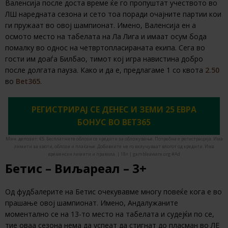
Валенсија после доста време ќе го пропуштат учеството во
ЛШ наредната сезона и сето тоа поради очајните партии кои
ги пружаат во овој шампионат. Имено, Валенсија ен а
осмото место на табелата на Ла Лига и имаат осум бода
помалку во однос на четвртопласираната екипа. Сега во
гости им доаѓа Билбао, тимот кој игра навистина добро
после долгата пауза. Како и да е, предлагаме 1 со квота
2.50
во
Bet365
.
РЕГИСТРИРАЈ СЕ ДЕНЕС И ЗЕМИ 25 ЕВРА
БОНУС ВО BET365
Мин. депозит: €5. Бесплатните облози се кредити за обложување. Потребна е регистрација. Има
лимити за квоти, облози и плаќање. Добивките не го вклучуваат влогот од кредити. Има
временски лимити и правила. | 18+ | gambleaware.org #Ad
Бетис – Виљареал – 3+
Од фудбалерите на Бетис очекувавме многу повеќе кога е во
прашање овој шампионат. Имено, Андалужаните
моментално се на 13-то место на табелата и судејќи по се,
тие оваа сезона нема да успеат да стигнат до пласман во ЛЕ