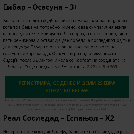
Еибар – Осасуна – 3+
Впечатокот е дека фудбалерите на Еибар заиграа најдобро
кога тоа беше најпотребно. Имено, оваа симпатична екипа
на последните четири дуел е без пораз, а во тој период два
пати ремизираа и остварија две победи, а последниот од тие
два триумфа Еибар го оствари во последното коло на
гостување кај Гранада. Осасуна игра над очекувањата
бидејќи после 32 изиграни кола се наоѓаат на средината на
табелата. Oвде предлагаме 3+ со квота
2.25
во
Bet365
.
РЕГИСТРИРАЈ СЕ ДЕНЕС И ЗЕМИ 25 ЕВРА
БОНУС ВО BET365
Мин. депозит: €5. Бесплатните облози се кредити за обложување. Потребна е регистрација. Има
лимити за квоти, облози и плаќање. Добивките не го вклучуваат влогот од кредити. Има
временски лимити и правила. | 18+ | gambleaware.org #Ad
Реал Сосиедад – Еспањол – Х2
Неверојатно е колку добро фудбалерите на Сосиедад играа