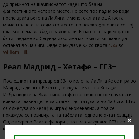
до прекинот на шампионатот каде што беа на
фантастичното четврто место, но сето тоа падна во вода
после враќањето на Ла Лига. Имено, екипата од Аноета
моментално е на седмото место, но некако фановите со тој
пласман нема да бидат задоволни. Еспањол е најверојатно
ќе ги гледаме во Сегунда иако има математички шанси да
останат во Ла Лига. Овде очекуваме Х2 со квота
1.83
во
William Hill
.
Реал Мадрид – Хетафе – ГГ3+
Последниот натпревар од 33-то коло на Ла Лига ќе се игра во
Мадрид каде што Реал го дочекува тимот на Хетафе.
Избраниците на Зидан играат фантастично после паузата и
нивната главна цел е да стигнат до титулата во Ла Лига. Што
се однесува до Хетафе, игра феноменално, а тоа се
покажува со позицијата на табелата, односно 5-та позиција.
Овде искрено Реал е фаворит, но ние очекуваме ГГ3+ со
Clos
квота
2.83
во
1xBet
.
this
modu