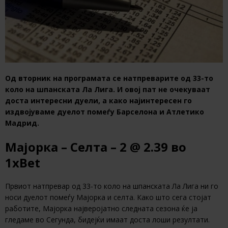
Од вторник на програмата се натпреварите од 33-то
коло на шпанската Ла Лига. И овој пат не очекуваат
доста интересни дуели, а како најинтересен го
издвојуваме дуелот помеѓу Барселона и Атлетико
Мадрид.
Мајорка – Селта – 2
@ 2.39
во
1xBet
Првиот натпревар од 33-то коло на шпанската Ла Лига ни го
носи дуелот помеѓу Мајорка и селта. Како што сега стојат
работите, Мајорка најверојатно следната сезона ќе ја
гледаме во Сегунда, бидејќи имаат доста лоши резултати.