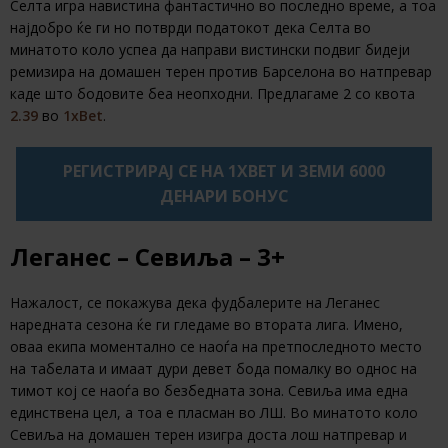
Селта игра навистина фантастично во последно време, а тоа
најдобро ќе ги но потврди податокот дека Селта во
минатото коло успеа да направи вистински подвиг бидеји
ремизира на домашен терен против Барселона во натпревар
каде што бодовите беа неопходни. Предлагаме 2 со квота
2.39
во
1xBet
.
РЕГИСТРИРАЈ СЕ НА 1XBET И ЗЕМИ 6000
ДЕНАРИ БОНУС
Леганес – Севиља – 3+
Нажалост, се покажува дека фудбалерите на Леганес
наредната сезона ќе ги гледаме во втората лига. Имено,
оваа екипа моментално се наоѓа на претпоследното место
на табелата и имаат дури девет бода помалку во однос на
тимот кој се наоѓа во безбедната зона. Севиља има една
единствена цел, а тоа е пласман во ЛШ. Во минатото коло
Севиља на домашен терен изигра доста лош натпревар и