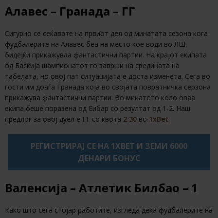
Алавес – Гранада – ГГ
Сигурно се сеќавате на првиот дел од минатата сезона кога
фудбалерите на Алавес беа на место кое води во ЛШ,
бидејќи прикажуваа фантастични партии. На крајот екипата
од Баскија шампионатот го заврши на средината на
табелата, но овој пат ситуацијата е доста изменета. Сега во
гости им доаѓа Гранада која во својата повратничка серзона
прикажува фантастични партии. Во минатото коло оваа
екипа беше поразена од Еибар со резултат од 1-2. Наш
предлог за овој дуел е ГГ со квота
2.30
во
1xBet
.
РЕГИСТРИРАЈ СЕ НА 1XBET И ЗЕМИ 6000
ДЕНАРИ БОНУС
Валенсија – Атлетик Билбао – 1
Како што сега стојар работите, изгледа дека фудбалерите на