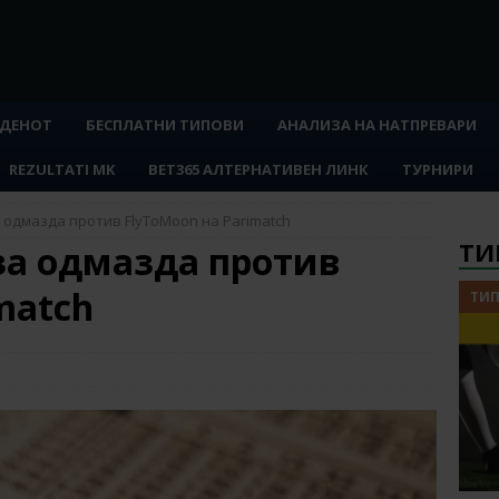
 ДЕНОТ
БЕСПЛАТНИ ТИПОВИ
АНАЛИЗА НА НАТПРЕВАРИ
REZULTATI MK
BET365 АЛТЕРНАТИВЕН ЛИНК
ТУРНИРИ
за одмазда против FlyToMoon на Parimatch
ТИ
 за одмазда против
match
ТИП