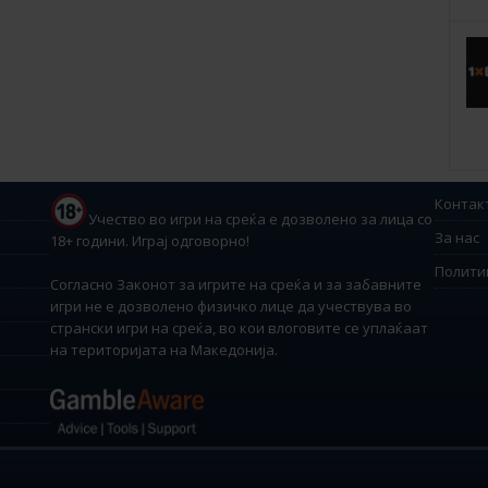
Контак
Учество во игри на среќа е дозволено за лица со
За нас
18+ години. Играј одговорно!
Полити
Согласно Законот за игрите на среќа и за забавните
игри не е дозволено физичко лице да учествува во
странски игри на среќа, во кои влоговите се уплаќаат
на територијата на Македонија.