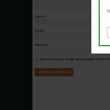
П
Name
*
Email
*
E
Website
Save my name, email, and website in this b