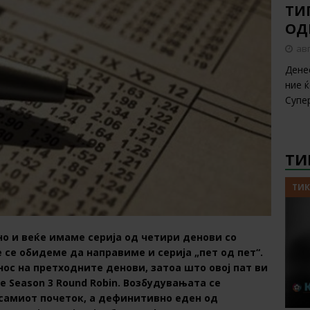
ТИП
ОД
авг
Дене
ние 
Супе
ТИ
ТИК
о и веќе имаме серија од четири денови со
 се обидеме да направиме и серија „пет од пет“.
ос на претходните денови, затоа што овој пат ви
 Season 3 Round Robin. Возбудувањата се
на самиот почеток, а дефинитивно еден од