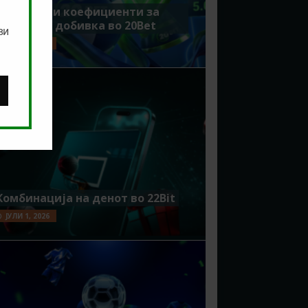
Зголемени коефициенти за
поголема добивка во 20Bet
ви
ЈУЛИ 8, 2026
Комбинација на денот во 22Bit
ЈУЛИ 1, 2026