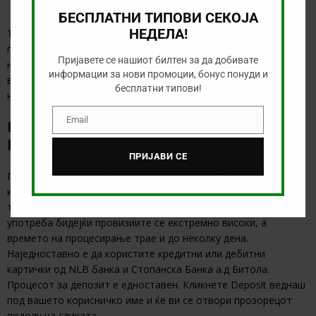
Верификација на налог на bet365
БЕСПЛАТНИ ТИПОВИ СЕКОЈА
НЕДЕЛА!
Таму имате опција за прикажување на вашите документи од
предната и задната страна. Нашата пракса вели дека за
Пријавете се нашиот билтен за да добивате
најмногу до 24 часа во работен ден вашата сметка ќе биде
информации за нови промоции, бонус понуди и
верифицирана, а неретко се случува да биде средена и за
бесплатни типови!
неколку часа.
Email
Како можам да уплатам средства на
Email
bet365?
ПРИЈАВИ СЕ
Постојат многу начини за депозит во
bet365
како што се
кредитни и дебитни картички, Skrill, Neteller и банкарски
трансфер. Банкарскиот трансфер го исклучуваме од
употреба бидејќи провизиите се екстремно високи, а
времето на процесирање трае и до неколку дена.
Наједноставно е да користите кредитни или дебитни
картички од NLB банка и Стопанска Банка а.д Битола.
Процесот за депозит е едноставен. Кликнете Deposit веднаш
под вашето корисничко име и ќе ви се отвори прозорецот
подолу на сликата.