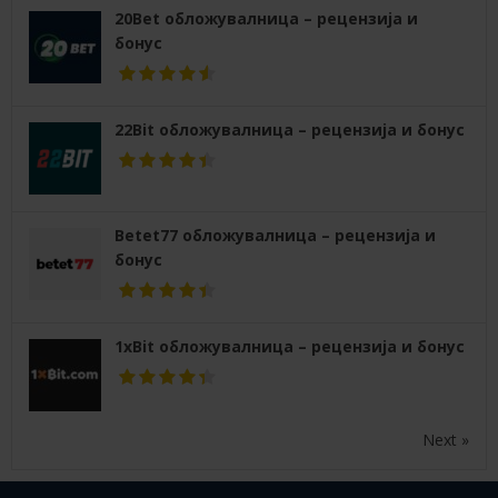
20Bet обложувалница – рецензија и
бонус
22Bit обложувалница – рецензија и бонус
Betet77 обложувалница – рецензија и
бонус
1xBit обложувалница – рецензија и бонус
Next »