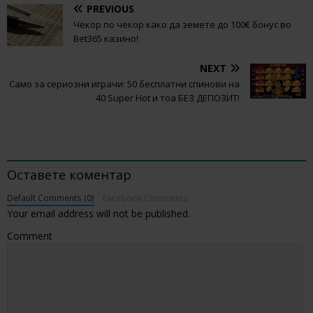
PREVIOUS
Чекор по чекор како да земете до 100€ бонус во
Bet365 казино!
NEXT
Само за сериозни играчи: 50 бесплатни спинови на
40 Super Hot и тоа БЕЗ ДЕПОЗИТ!
BE THE FIRST TO COMMENT
Оставете коментар
Default Comments (0)
Facebook Comments
Your email address will not be published.
Comment