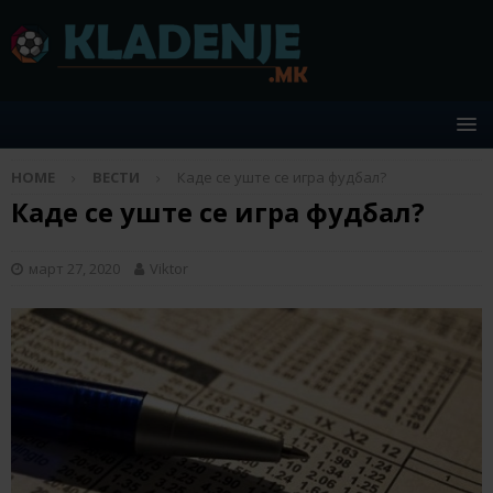
HOME
ВЕСТИ
Каде се уште се игра фудбал?
Каде се уште се игра фудбал?
март 27, 2020
Viktor