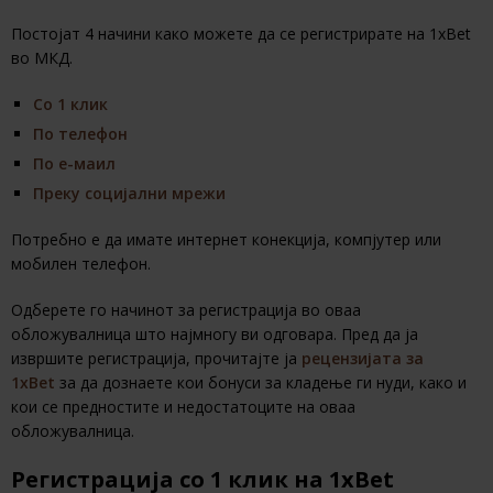
Постојат 4 начини како можете да се регистрирате на 1xBet
во МКД.
Со 1 клик
По телефон
По е-маил
Преку социјални мрежи
Потребно е да имате интернет конекција, компјутер или
мобилен телефон.
Одберете го начинот за регистрација во оваа
обложувалница што најмногу ви одговара. Пред да ја
извршите регистрација, прочитајте ја
рецензијата за
1xBet
за да дознаете кои бонуси за кладење ги нуди, како и
кои се предностите и недостатоците на оваа
обложувалница.
Регистрација со 1 клик на 1xBet