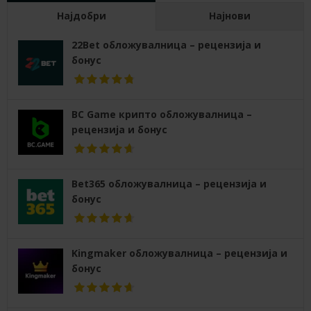
Најдобри
Најнови
22Bet обложувалница – рецензија и
бонус
BC Game крипто обложувалница –
рецензија и бонус
Bet365 обложувалница – рецензија и
бонус
Kingmaker обложувалница – рецензија и
бонус