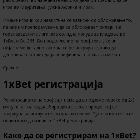
распоредот, во наредните неколку дена би требало да се
игра во Мауритања, Јужна Африка и Ирак.
Имаме играчи кои навистина се зависни од обложувањето,
па нив им препорачуваме да се обложуваат онлајн. На
горенаведените лиги има солидна понуда за кладење во
1xBet и Bet365. Во продолжение на овој текст, ќе ви
објаснеме детално како да се регистрирате, како да
депонирате и како да ја верифицирате вашата сметка.
Среќно!
1xBet регистрација
Регистрацијата на овој сајт нема да ви одземе повеќе од 2-3
минути, а тоа подразбира дека е лесен процес кој се
завршува за исклучително кратко време. Тука ги имате сите
опции како да изврште 1xBet регистрација.
Како да се регистрирам на 1xBet?