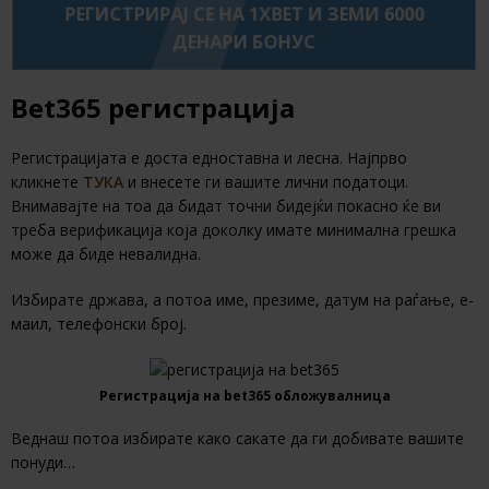
РЕГИСТРИРАЈ СЕ НА 1XBET И ЗЕМИ 6000
ДЕНАРИ БОНУС
Bet365 регистрација
Регистрацијата е доста едноставна и лесна. Најпрво
кликнете
ТУКА
и внесете ги вашите лични податоци.
Внимавајте на тоа да бидат точни бидејќи покасно ќе ви
треба верификација која доколку имате минимална грешка
може да биде невалидна.
Избирате држава, а потоа име, презиме, датум на раѓање, е-
маил, телефонски број.
Регистрација на bet365 обложувалница
Веднаш потоа избирате како сакате да ги добивате вашите
понуди…