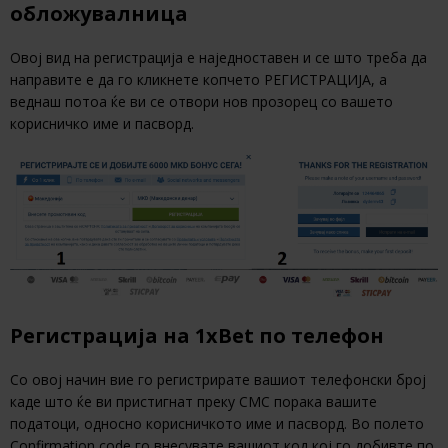
обложувалница
Овој вид на регистрација е наједноставен и се што треба да
направите е да го кликнете копчето РЕГИСТРАЦИЈА, а
веднаш потоа ќе ви се отвори нов прозорец со вашето
корисничко име и пасворд.
Регистрација на 1xBet по телефон
Со овој начин вие го регистрирате вашиот телефонски број
каде што ќе ви пристигнат преку СМС порака вашите
податоци, односно корисничкото име и пасворд. Во полето
Confirmation code го внесувате вашиот код кој го добивте по