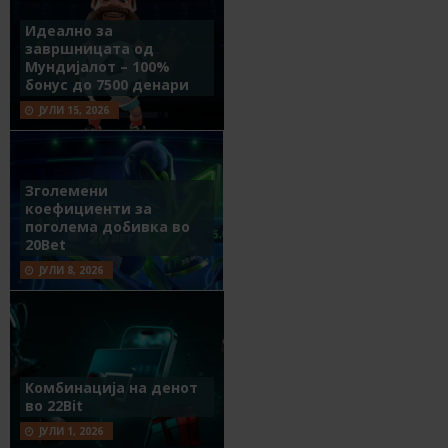
Идеално за
завршницата од
Мундијалот – 100%
бонус до 7500 денари
ЈУЛИ 15, 2026
Зголемени
коефициенти за
поголема добивка во
20Bet
ЈУЛИ 8, 2026
Комбинација на денот
во 22Bit
ЈУЛИ 1, 2026